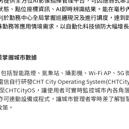
另提供全方位
AI
影像指揮管理平台，可因應各式串
狀態、點位座標資訊、
AI
即時辨識結果。能在毫秒
利於勤務中心全局掌握巡邏現況及進行調度，達到
殊勤務等應用情境需求，以自動化科技偵防大幅增長
差掌握城市數據
，包括智能路燈、氣象站、攝影機、
Wi-Fi AP
、
5G
電信自行研發
CHT City Operating System(CHTCit
至
CHTCityOS
，讓使用者可實時監控城市內各角
亦可連動設備或程式，讓城市管理者零時差了解智
政策。