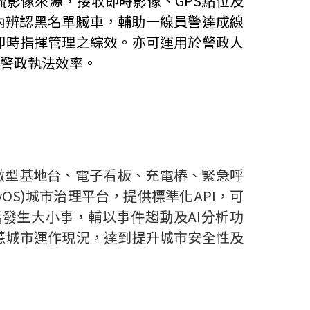
流影像來源，接收即時影像、
GPS
點位及
內辨認黑名單贓車，輔助一線員警達成線
即時指揮管理之綜效。亦可運用於警政人
警政執法效率。
微型基地台、電子看板、充電樁、緊急呼
yOS)
城市治理平台，提供標準化
API
，可
落發生大小事，輔以事件趨動及
AI
分析功
慧城市運作現況，達到提升城市安全性及