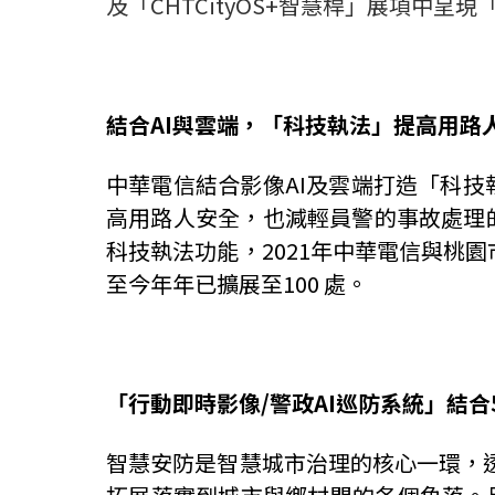
及「
CHTCityOS+
智慧桿」展項中呈現
結合
AI
與雲端，「科技執法」提高用路
中華電信結合影像
AI
及雲端打造「科技
高用路人安全，也減輕員警的事故處理
科技執法功能，
2021
年中華電信與桃園
至今年年已擴展至
100
處。
「行動即時影像
/
警政
AI
巡防系統」結合
智慧安防是智慧城市治理的核心一環，