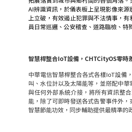
拓展落實到城市與鄉村間的各個角落。
AI
辨識資訊，於儀表板上呈現影像來源
上立破，有效遏止犯罪與不法情事，有
員日常巡邏、公安稽查、道路臨檢、特
智慧桿整合
IoT
設備，
CHTCityOS
零時
中華電信智慧桿整合各式各樣
IoT
設備
叫、水位計以及太陽能等，並搭配中華
與任何外部系統介接，將所有資訊整合
能，除了可即時發送各式告警事件外，
智慧節能功效，同步輔助提供最精準的