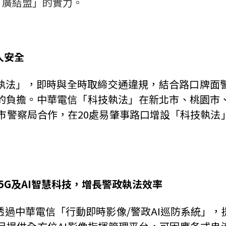
「廣結盟」的實力。
人安全
執法」，即時與全時取締交通違規，結合路口牌面
的負擔。中華電信「科技執法」在新北市、桃園市
市警察局合作，在
20
處易肇事路口增設「科技執法
5G
及
AI
智慧科技，增長警政執法效率
透過中華電信「行動即時影像
/
警政
AI
巡防系統」，