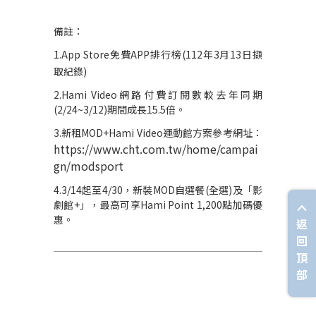
備註：
1.App Store
免費
APP
排行榜
(112
年
3
月
13
日擷
取紀錄
)
2.
Hami Video
網路付費訂閱數較去年同期
(2/24~3/12)
期間成長
15.5
倍。
3.
新租
MOD+Hami Video
運動館方案參考網址：
https://www.cht.com.tw/home/campai
gn/modsport
4.3/14
起至
4/30
，新裝
MOD
自選餐
(
全選
)
及「影
劇館
+
」，最高可享
Hami Point 1,200
點加碼優
惠。
返
回
頂
部