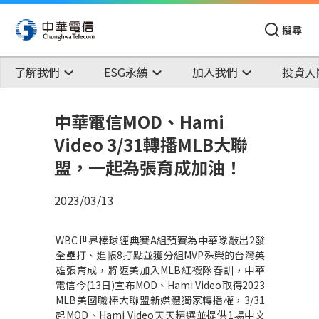
搜尋
了解我們
ESG永續
加入我們
投資人
中華電信MOD、Hami
Video 3/31轉播MLB大聯
盟，一起為張育成加油！
2023/03/13
WBC
世界棒球經典賽
A
組預賽為中華隊敲出
2
發
全壘打、進帳
8
打點並獲分組
MVP
殊榮的台灣英
雄張育成，將返美加入
MLB
紅襪隊春訓，中華
電信今
(13
日
)
宣布
MOD
、
Hami Video
取得
2023
MLB
美國職棒大聯盟新媒體獨家轉播權，
3/31
起
MOD
、
Hami Video
天天精選並提供
1
場中文