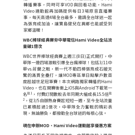
轉播賽事，同時可享
VOD
與回看功能，
Hami
Video
運動館再加碼提供每日
3
場原音直播賽
事，每天高達
4
場全台最多，邀請全台球迷一起
為張育成加油，讓寶島健兒在異鄉也能感受到
家鄉溫暖！
WBC
棒球經典賽夯中華電信
Hami Video
全站流
量破
1
億次
WBC
世界棒球經典賽上週三
(8
日
)
正式開打，中
華隊一連四場激戰引爆全台瘋棒球！包括
3/11
中
華
vs.
荷蘭之戰，新一代不動四棒張育成石破天
驚的滿貫全壘打，讓
MOD
專區單日點擊戶數首
度超越世足冠軍賽！本次網路獨家轉播的
Hami
Video
，也在開賽後衝上
iOS
與
Android
下載第一
註
1
註
名
，付費訂閱數較去年同期大幅成長
15.5
倍
2
，從
3/5
自辦熱身賽起短短一週，至今全站流量
已累積超過
1
億次，中華隊全力奮戰的精彩表
現，無論勝負，都撥動全台球迷的每根心弦。
現在申辦
MOD
、
Hami Video
運動館享優惠方案