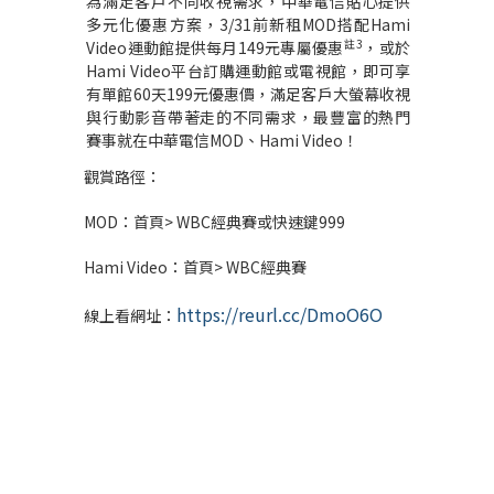
為滿足客戶不同收視需求，中華電信貼心提供
多元化優惠方案，
3/31
前新租
MOD
搭配
Hami
註
3
Video
運動館提供每月
149
元專屬優惠
，或於
Hami Video
平台訂購運動館或電視館，即可享
有單館
60
天
199
元優惠價，滿足客戶大螢幕收視
與行動影音帶著走的不同需求，最豐富的熱門
賽事就在中華電信
MOD
、
Hami Video
！
觀賞路徑：
MOD
：首頁
> WBC
經典賽或快速鍵
999
Hami Video
：首頁
> WBC
經典賽
https://reurl.cc/DmoO6O
線上看網址：