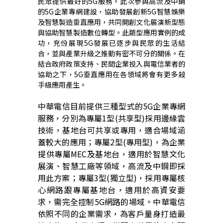
民眾提供最好的5G服務。此次參與高流及中鋼
的5G企業專網建設，協助發展創新5G智慧娛樂
及智慧製造垂直應用，共同開創文化展演新型態
與協助智慧製造數位轉型。此類型應用實例的成
功，充份展現5G發展已逐步與民眾的生活結
合，並與產業升級之推動有密不可分的關係。在
結合政府政策支持、民間企業投入與電信業者的
協助之下，5G垂直應用在各領域將會有更多殺
手級應用產生
。
中華電信目前提供三種型式的
5G
企業專網
服務，分別為專屬
1
型
(
共享型
)
採用邊緣雲
技術，基地台可共享或專用，適合場域涵
蓋較大的應用；專屬
2
型
(
專用型
)
，為企業
提供專屬
MEC
及基地台，適用於智慧文化
展演、智慧工廠等領域，高流及中鋼即採
用此方案；專屬
3
型
(
獨立型
)
，採用專屬核
心網路跟專屬基地台，適用於高資安要
求，需完全控制
5G
網路的場域。中華電信
依照不同的企業需求，為客戶量身打造最