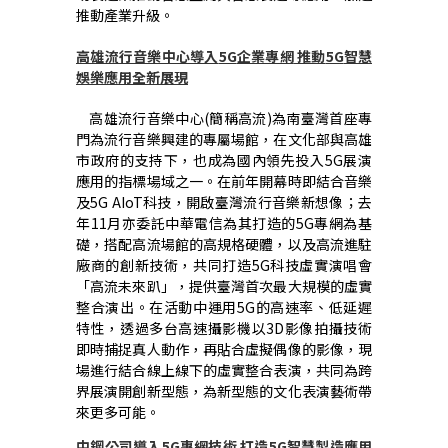
推動產業升級。
高雄流行音樂中心導入
5G
企業專網
推動
5G
智慧
娛樂應用全新展現
高雄流行音樂中心
(
簡稱高流
)
為南臺灣首座專
門為流行音樂興建的專屬場館，在文化部與高雄
市政府的支持下，也成為國內領先投入
5G
展演
應用的指標場域之一。在前年開幕時即結合音樂
及
5G AIoT
科技，開啟臺灣流行音樂新想像；去
年
11
月亦委託中華電信為其打造的
5G
專網為基
礎，搭配高流場館的高規格硬體，以及高流進駐
廠商的創新技術，共同打造
5G
科技虛實演唱會
「高流未來趴」，提供臺灣首次最大規模的虛實
整合演出。在活動中運用
5G
的高速率、低延遲
特性，透過多台高速攝影機以
3D
影像拍攝技術
即時捕捉真人動作，再貼合虛擬偶像的影像，現
場進行結合線上線下的虛實整合表演，共同為跨
界展演開創新型態，為新型態的文化表演藝術帶
來更多可能。
中鋼公司導入
5G
專網技術
打造
5G
智慧製造應用