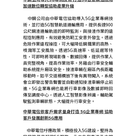
加速數位轉型協助產業升級
中鋼公司由中華電信協助導入
5G
企業專網技
術，並打造
5G
智慧軌道運輸應用，提供長達
900
公尺鋼渣運輸軌道的即時監測，與接渣作業的遠
程控制應用，有效避免防範工安意外發生。透過
危險作業遠程操控，可大幅降低鋼鐵業的高熱、
噴濺等工安風險。透過
5G
高速率、低延遲等特
性，可即時將現場影像、數據回傳，提供作業人
員完整視角，提高作業效率。另藉由行車安全輔
助系統提升廠區安全，接渣車輛在廠區內長距離
移動時，如平交道柵欄放下後有異物闖入，系統
會立即發出警告聲響並自動通知接渣車輛停止前
進。
5G
企業專網也能將行車影像及數據即時回
傳至調度中心，透過人工智慧影像辨識，輔助駕
駛監測車輛狀態，大幅提升行車安全。
中華電信依客戶需求量身打造
5G
企業專網
協助
客戶發展創新
5G
應用
中華電信呼應政策，積極投入5G建設，堅持為