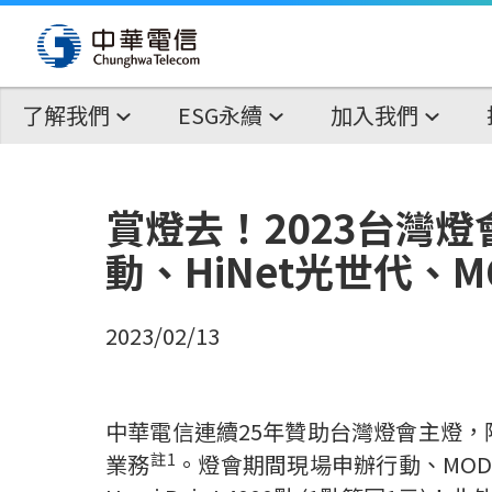
了解我們
ESG永續
加入我們
賞燈去！2023台灣
動、HiNet光世代、
2023/02/13
中華電信連續
25
年贊助
台灣燈會主燈，
註
1
業務
。
燈會期間現場申辦行動、
MOD