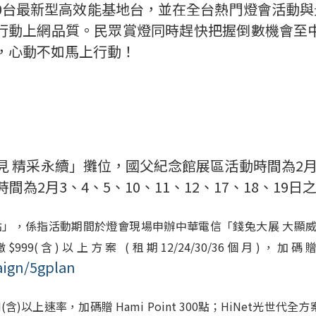
0
台最新型高效能基地台，並在全台熱門燈會活動與
行動上網品質。民眾賞燈同時趕快把握倒數機會至
，心動不如馬上行動！
見 精采永續」攤位，國父紀念館展區活動時間為2月4日至
間為2月3、4、5、10、11、12、17、18、19日之14
t 500點」，係指活動期間於燈會現場申辦中華電信「錢兔大展 大顯
月繳$999(含)以上方案
(
租期12/24/30/36個月)，加碼
aign/5gplan
0M(含)以上速率，加碼贈 Hami Point 300點；HiNet