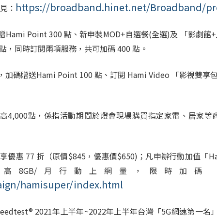
https://broadband.hinet.net/Broadband/pr
見：
贈
Hami Point 300
點、新申裝
MOD+
自選餐
(
全選
)
及 「影劇館
+
點，同時訂閱兩項服務，共可加碼
400
點。
，加碼贈送
Hami Point 100
點、訂閱
Hami Video
「影視雙享
高
4,000
點，係指活動期間於燈會現場購買指定家電、居家等
3 個月享優惠 77 折（原價$845，優惠價$650)；凡申辦行動加
8GB/月行動上網量，限時加碼 Ham
ign/hamisuper/index.html
eedtest® 2021
年上半年
~2022
年上半年台灣「
5G
網速第一名