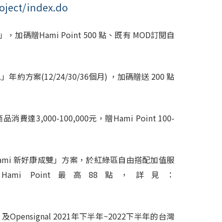
oject/index.do
」，加碼贈
Hami Point 500
點、既有
MOD
訂閱自
包」年約方案
(12/24/30/36
個月
)
，加碼贈送
200
點
商品消費達
3,000-100,000
元，贈
Hami Point 100-
值「Hami 新好康成雙」方案，於紅綠區自由搭配加值服
i Point最高88點，詳見：
」及
Opensignal 2021
年下半年
~2022
下半年的台灣