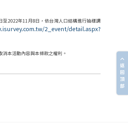
日至
2022
年
11
月
8
日，依台灣人口結構進行抽樣調
.isurvey.com.tw/2_event/detail.aspx?
、取消本活動內容與本條款之權利。
返
回
頂
部