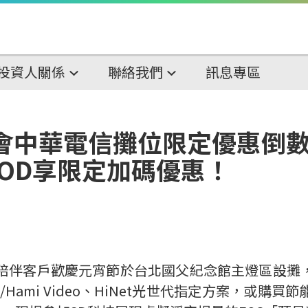
投資人關係
聯絡我們
訊息專區
燈會中華電信攤位限定優惠倒數
MOD享限定加碼優惠！
陪伴客戶歡慶元宵節於台北國父紀念館主燈區設攤
/Hami Video
、
HiNet
光世代指定方案，或購買節