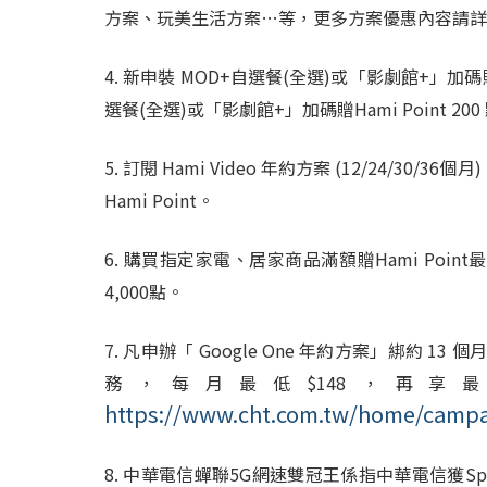
方案、玩美生活方案…等，更多方案優惠內容請詳
4. 新申裝
MOD+
自選餐
(
全選
)
或「影劇館
+
」加碼
選餐
(
全選
)
或「影劇館
+
」加碼贈
Hami Point 200
5.
訂閱
Hami Video
年約方案
(12/24/30/36
個月
)
Hami Point
。
6.
購買指定家電、居家商品滿額贈
Hami Point
最
4,000
點。
7.
凡申辦「 Google One 年約方案」綁約 1
務，每月最低$148，再享最高
https://www.cht.com.tw/home/campa
8. 中華電信蟬聯
5G
網速雙冠王係指中華電信獲
Sp