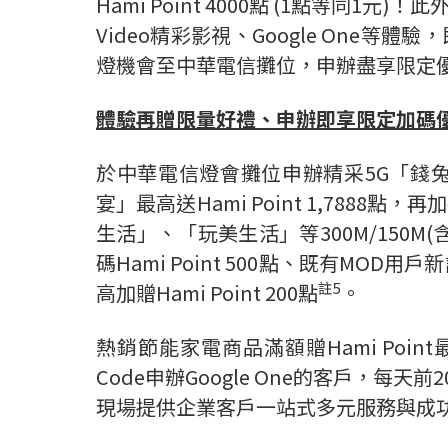
Hami Point 4000
點
(1
點等同
1
元
)
！此
Video
精彩影視、
Google One
等體驗，
燈機會至中華電信攤位，申辦盡享限定
體驗再贈限量好禮、申辦即享限定加碼
於中華電信燈會攤位申辦精采
5G
「錢
宴」最高送
Hami Point 1,7888
點，再加
生活」、「玩美生活」等
300M/150M(
碼
Hami Point 500
點、既有
MOD
用戶新
註
5
高加贈
Hami Point 200
點
。
熱銷節能家電商品滿額贈
Hami Point
Code
申辦
Google One
的客戶，每天前
2
現場提供企業客戶一站式多元服務與成