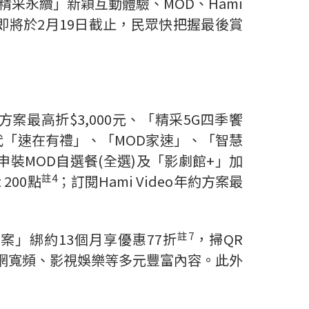
精采永續」新穎互動體驗、
MOD
、
Hami
即將於
2
月
19
日截止，民眾快把握最後賞
方案最高折
$3,000
元、「精采
5G
四季饗
代「速在有禮」、「
MOD
家速」、「智慧
申裝
MOD
自選餐
(
全選
)
及「影劇館
+
」加
註
4
 200
點
；訂閱
Hami Video
年約方案最
註
7
方案」綁約
13
個月享優惠
77
折
，掃
QR
網寬頻、影視娛樂等多元豐富內容。此外