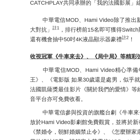
CATCHPLAY共同承辦的「我的法國影展
中華電信MOD、Hami Video
註
1
大對抗」
，排行榜前15名即可獲得Switc
註
2
還有機會抽中50吋4K液晶顯示器豪禮
！
收視冠軍《牛車來去》、《局中局》等精彩
中華電信MOD、Hami Video
王》、《電影版 如果30歲還是處男，似
法國凱薩獎最佳影片《關於我們的愛情》等經典電
音平台亦可免費收看。
中華電信參與投資的旗艦台劇《牛車來去》
放於Hami Video影劇館免費觀賞，並將
《禁婚令，朝鮮婚姻禁止令》、《怎麼辦家康》