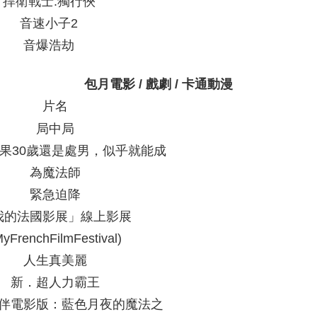
捍衛戰士:獨行俠
音速小子2
音爆浩劫
包月電影
/
戲劇
/
卡通動漫
片名
局中局
如果30歲還是處男，似乎就能成
為魔法師
緊急迫降
我的法國影展」線上影展
MyFrenchFilmFestival)
人生真美麗
新．超人力霸王
伴電影版：藍色月夜的魔法之