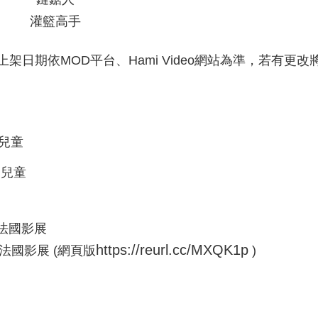
灌籃高手
架日期依MOD平台、Hami Video網站為準，若有更
 兒童
/ 兒童
的法國影展
https://reurl.cc/MXQK1p
我的法國影展 (網頁版
)