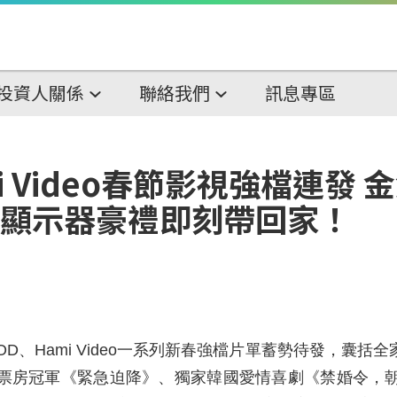
投資人關係
聯絡我們
訊息專區
i Video春節影視強檔連發
K液晶顯示器豪禮即刻帶回家！
D、Hami Video一系列新春強檔片單蓄勢待發，囊
票房冠軍《緊急迫降》、獨家韓國愛情喜劇《禁婚令，