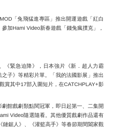
起於MOD「兔飛猛進專區」推出開運遊戲「紅白
參加Hami Video新春遊戲「錢兔瘋撲克」，
局》、《緊急迫降》，日本強片《新．超人力霸
法之子》等精彩片單。「我的法國影展」推出
賞其中17部入圍短片，在CATCHPLAY+影
eo影劇館戲劇類點閱冠軍，即日起第一、二集開
mi Video隨選隨看。其他優質戲劇作品還有
》、《鏈鋸人》、《灌籃高手》等春節期間闔家觀