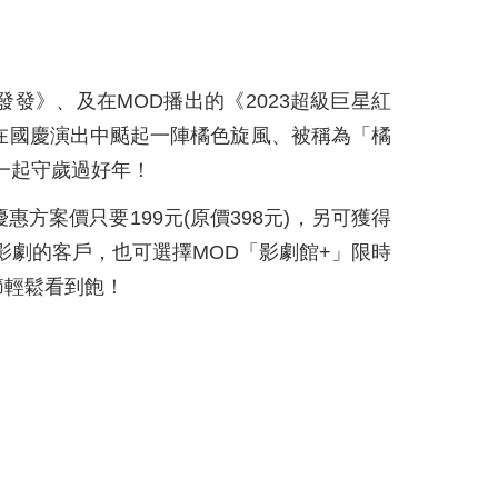
發發發》、及在MOD播出的《2023超級巨星紅
在國慶演出中颳起一陣橘色旋風、被稱為「橘
一起守歲過好年！
惠方案價只要199元(原價398元)，另可獲得
影劇的客戶，也可選擇MOD「影劇館+」限時
節輕鬆看到飽！