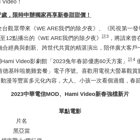
ideo！
守歲，
限時申辦獨家再享新春甜甜價！
夕夜為全台觀眾帶來《WE ARE我們的除夕夜》、《民視第一
註
3
至12點播出的《WE ARE我們的除夕夜》
，將請來曾
融合經典與創新、跨世代共賞的精湛演出，陪伴廣大客戶
註
4
mi Video影劇館「2023兔年春節優惠60天方案」
優
送「肯德基咔啦脆雞套餐」電子序號。喜歡用電視大螢幕觀賞
、動漫等豐富多元化內容，大人、小孩一次看個過癮，春
2023
中華電信
MOD
、
Hami Video
新春強檔新片
單點電影
片名
黑亞當