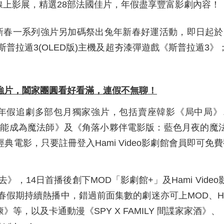
」線上影展，精選28部法國佳片，年假盡享豐富影劇內容！
除了推出新春一系列強片另加碼祭出兔年新春好運活動，即日
h斯普拉遁3(OLED版)主機及超夯漆彈遊戲《斯普拉遁3》；
強片，闔家團圓看好看滿，連假不無聊！
精心準備年假追劇多部包月獨家強片，包括賣座韓影《局中
乎就能成為魔法師》及《角落小夥伴電影版：藍色月夜的魔
影，只要註冊登入Hami Video影劇館會員即可免費觀
，14日首播後創下MOD「影劇館+」及Hami Vid
於新春假期持續熱播中，錯過前面集數的劇迷亦可上MOD、Ha
等，以及卡通動漫《SPY X FAMILY 間諜家家酒