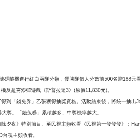
碼隨機進行紅白兩隊分類，優勝隊個人分數前500名贈188元看片金
)主機及超夯漆彈遊戲《斯普拉遁3》(原價11,830元)。
到「錢兔券」乙張獲得抽獎資格。活動結束後，將統一抽出Jabra Elit
示器大獎。「錢兔券」累積越多、中獎機率越大。
的除夕夜》特別節目、至民視主頻收看《民視第一發發發》；Hami
OD台視主頻收看。