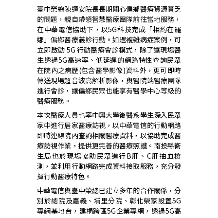
臺中榮總陳適安院長長期關心偏鄉醫療資源匱乏
的問題，親自帶領智慧醫療團隊
前往當地服務，
在中華電信協助下，以5G科技完成「相約在羅
娜」偏鄉醫療義診行動。如遇複雜病症案例，可
立即啟動
5G
行動醫療會診模式，除了讓現場醫
生透過5G高速率、低延遲的網路特性查詢民眾
在院內之病歷(包含醫學影像)資料外，更可即時
傳送現場超音波高解析影像，與醫院端醫療團隊
進行會診，讓偏鄉民眾也能享有醫學中心等級的
醫療服務。
本次醫療人員也率中興大學後醫系學生深入民眾
家中進行居家醫療訪視，以中華電信的行動網路
即時連線院內查詢相關醫療資料，以協助完成醫
療訪視作業，提供更完善的醫療照護。南投縣衛
生局也於現場協助民眾進行B肝、C肝抽血檢
測，並利用行動網路完成資料接取服務，充分發
揮行動醫療特色。
中華電信與臺中榮總已建立多年的合作關係，分
別於總院及嘉義、埔里分院、彰化榮家設置5G
專網基地台，建構跨區5G企業專網，透過5G高