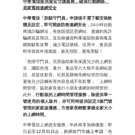
中華電信提供資安守護服務，確保行動網路、
居家寬頻連網安全
中華電信「防駭守門員」申請後不需下載安裝軟
體及設定，即可開啟防衛連網安全
，24小時自動
辨識詐騙網址，有效阻擋惡意網站、過濾釣魚詐
騙網頁及簡訊，並且根據資料庫遏阻勒索病毒及
網路駭客攻擊，減少電話號碼、信用卡、會員資
料等個資外洩風險，搶先預防，避免受駭！
「色情守門員」完美協助家長保護兒少的上網安
全，攔阻色情、暴力、毒品等六大類不良網站資
訊，並提供影音、社群及購物等網站管控功能，
避免兒少誤觸有害內容造成不良影響；「上網時
間管理」協助家長進行小朋友連網的時間管控。
此外，
行動版的上網時間管理服務，除提供單一
號使用的個人版外，亦可同時提供設定
3
個門號
管理的家庭版優惠，方便家長輕鬆掌握全家大小
的上網時間。
中華電信上網資安服務，年終再享加碼優惠，即
日起至
12
月31日止，於
網路門市
線上申請
「色