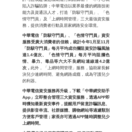
陷入詐騙陷阱；中華電信以業界最優的網路技術
能力及資通訊人才，打造「防駭守門員」、「色
情守門員」及「上網時間管理」三大最強資安服
務，提供消費者行動及居家網路安全環境。
中華電信「防駭守門員」、「色情守門員」資安
服務受廣大消費者的信賴，統計今年1月至11月
「防駭守門員」每月平均成功攔阻資安詐騙風險
達1.4億次、「色情守門員」每月平均阻攔
色
情、暴力、毒品等六大
不良網站連線達4.2億
次，
此外，「上網時間管理」服務，協助家長解
決兒少連網時間、避免網路成癮，成為守護兒少
的利器。
中華電信資安服務再升級，下載「中華網安助手
App」立即整合管理三大資安服務，透過APP即
時獲知最新資安事件，提醒用戶留意詐騙訊息、
提供影音串流、社群媒體、購物網站等過濾類別
方便客戶管理；家長亦可透過APP隨時調整兒少
上網時間。