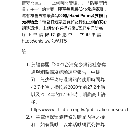
情守門員」、「上網時間管理」、「防駭守門
員」任一年約方案，
即享每月最低
45
元起優惠，
還有機會再抽最高
1,00
0
點Hami Point及獲贈百
元購物金！
輕鬆打造家庭寬頻及行動上網的安心
網路環境。上網安心必備行動x寬頻多元防衛，
線上申請限時優惠中！立即申請：
https://chts.tw/KtWJT5
註：
兒福聯盟「
2021
台灣兒少網路社交焦
慮與網路霸凌經驗調查報告」中提
到，兒少平均每週網路的使用時間為
42.7
小時，相較於
2020
年的
27.2
小時
以及
2014
年的
12.9
小時，明顯高出許
多。
https://www.children.org.tw/publication_researc
中華電信保留隨時修改贈品內容之權
利，如有異動，以本活動網頁公告為