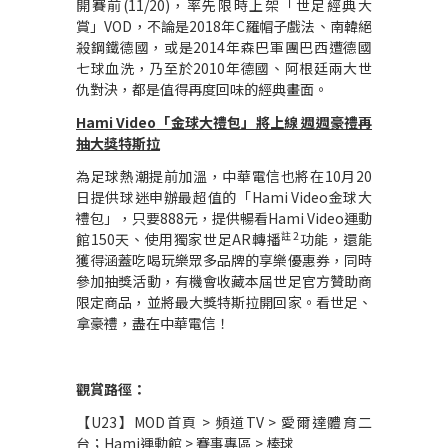
開賽前
(11/20)
，率先限時上架「世足經典大
賞」
VOD
，不論是
2018
年
C
羅帽子戲法、南韓絕
殺鋼鐵德國，或是
2014
年森巴軍團巴西遭德國
七球血洗，乃至於
2010
年德國、阿根廷兩大世
仇對決，都是值得再度回味的經典畫面。
Hami Video
「金球大禮包」將上線
週週豪禮再
抽大獎特斯拉
為足球熱潮提前加溫，中華電信也將在
10
月
20
日提供球迷申辦最超值的「
Hami Video
金球大
禮包」，只要
888
元，提供暢看
Hami Video
運動
註
2
館
150
天、使用獨家世足
AR
轉播
功能，還能
獲得涵蓋吃喝玩樂眾多品牌的享樂優惠券，同時
參加抽獎活動，有機會收藏本屆世足官方贊助商
限定商品，並將最大獎特斯拉開回家。看世足、
拿豪禮，盡在中華電信！
觀賞路徑：
【
U23
】
MOD
首頁
>
頻道
TV >
愛爾達體育二
台；
Hami
運動館
>
賽事專區
>
棒球