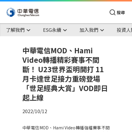
搜尋
了解我們
ESG永續
加入我們
投資人
中華電信MOD、Hami
Video轉播精彩賽事不間
斷！ U23世界盃明開打 11
月卡達世足接力重磅登場
「世足經典大賞」VOD即日
起上線
2022/10/12
中華電信
MOD
、
Hami Video
轉播強檔賽事不間