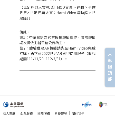
【世足經典大賞
VOD
】
MOD
首頁
>
運動
>
卡達
世足
>
世足經典大賞；
Hami Video
運動館
>
世
足經典
備註：
註
1
：中華電信為官方授權轉播單位，實際轉播
場次將依主辦單位公告為主。
註
2
：體驗世足
AR
轉播請先至
Hami Video
完成
訂購，再下載
2022
世足
AR APP
使用服務（收視
期間
111/11/20~112/3/31
）。
返
回
頂
部
個人家庭
企業服務
國際服務
科技研發
關於我們