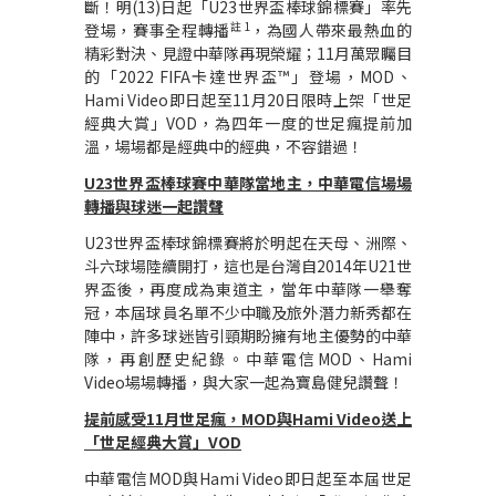
斷！明
(13)
日起「
U23
世界盃棒球錦標賽」率先
註
1
登場，賽事全程轉播
，為國人帶來最熱血的
精彩對決、見證中華隊再現榮耀；
11
月萬眾矚目
的「
2022 FIFA
卡達世界盃
™
」登場，
MOD
、
Hami Video
即日起至
11
月
20
日限時上架「世足
經典大賞」
VOD
，為四年一度的世足瘋提前加
溫，場場都是經典中的經典，不容錯過！
U23
世界盃棒球賽中華隊當地主，中華電信場場
轉播與球迷一起讚聲
U23
世界盃棒球錦標賽將於明起在天母、洲際、
斗六球場陸續開打，這也是台灣自
2014
年
U21
世
界盃後，再度成為東道主，當年中華隊一舉奪
冠，本屆球員名單不少中職及旅外潛力新秀都在
陣中，許多球迷皆引頸期盼擁有地主優勢的中華
隊，再創歷史紀錄。中華電信
MOD
、
Hami
Video
場場轉播，與大家一起為寶島健兒讚聲！
提前感受
11
月世足瘋，
MOD
與
Hami Video
送上
「世足經典大賞」
VOD
中華電信
MOD
與
Hami Video
即日起至本屆世足