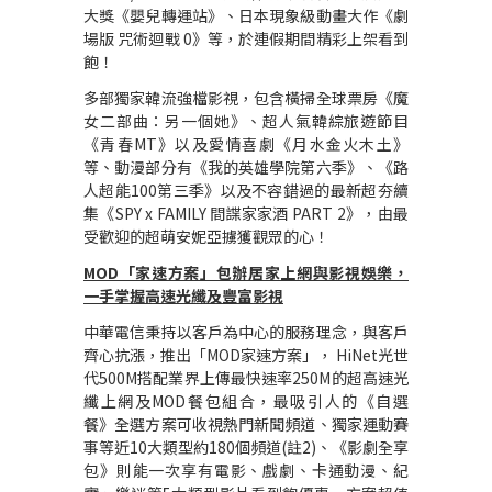
大獎《嬰兒轉運站》、日本現象級動畫大作
《劇
場版 咒術迴戰 0》
等，於連假期間精彩上架看到
飽！
多部獨家韓流強檔影視，包含橫掃全球票房《魔
女二部曲：另一個她》、超人氣韓綜旅遊節目
《青春MT》以及愛情喜劇《月水金火木土》
等
、
動漫部分有《我的英雄學院第六季》、《路
人超能100第三季》以及不容錯過的最新超夯續
集《SPY x FAMILY 間諜家家酒 PART 2》，由最
受歡迎的超萌安妮亞擄獲觀眾的心！
MOD
「家速方案」包辦居家上網與影視娛樂，
一手掌握高速光纖及豐富影視
中華電信秉持以客戶為中心的服務理念，與客戶
齊心抗漲，推出
「MOD家速方案」， HiNet光世
代500M搭配業界上傳最快速率250M的超高速光
纖上網及MOD餐包組合，最吸引人的《自選
餐》全選方案可收視熱門新聞頻道、獨家運動賽
事等近10大類型約180個頻道
(
註2)
、《影劇全享
包》則能一次享有電影、戲劇、卡通動漫、紀