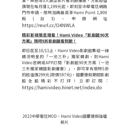
實、樂迷等5大類型影片看到飽優惠，方案超值
價現在每月僅1,199元起。即刻至中華電信網路
門市申請，限時加碼最高享Hami Point 1,800
點
(
註3)
，
申辦網址
https://reurl.cc/O4NWLA
精彩影視隨走隨看！Hami Video「影劇館90天
方案」限時5折影劇館看到飽！
即日起至10/11止，Hami Video影劇館
集結一線
韓流明星的「一池三朴」獨家韓劇
，到Hami
Video官網或APP訂閱「影劇館90天方案（一池
三朴獨家韓國影劇優惠）」，即可享有限時5折
的超值價299元(原價597元)，國慶連假期間影劇
館全館精彩不打烊！立即訂閱：
https://hamivideo.hinet.net/index.do
2022
中華電信MOD、Hami Video國慶連假強檔
新片