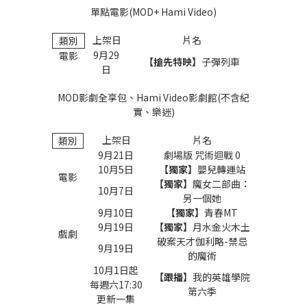
單點電影(MOD+ Hami Video)
上架日
片名
類別
9
月29
電影
【搶先特映】
子彈列車
日
MOD
影劇全享包、Hami Video影劇館(不含紀
實、樂迷)
上架日
片名
類別
9
月21日
劇場版 咒術迴戰 0
10
月5日
【獨家】
嬰兒轉運站
電影
【獨家】
魔女二部曲：
10
月7日
另一個她
9
月10日
【獨家】
青春MT
9
月19日
【獨家】
月水金火木土
戲劇
破案天才伽利略-禁忌
9
月19日
的魔術
10
月1日起
【跟播】
我的英雄學院
每週六17:30
第六季
更新一集