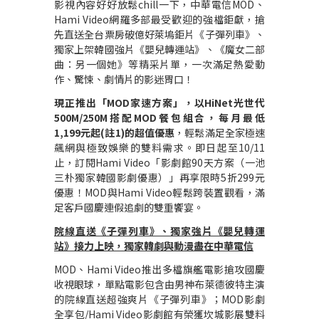
影視內容好好放鬆chill一下，中華電信MOD、
Hami Video網羅多部最受歡迎的強檔鉅獻，搶
先直送全台票房破億好萊塢鉅片《子彈列車》、
獨家上架韓國強片《嬰兒轉運站》、《魔女二部
曲：另一個她》等精采片單，一次滿足熱愛動
作、驚悚、劇情片的影迷胃口！
現正推出「MOD家速方案」，以HiNet光世代
500M/250M搭配MOD餐包組合，每月最低
1,199元起
(
註1)
的超值優惠
，輕鬆滿足全家極速
飆網與極致娛樂的雙料需求。即日起至10/11
止，訂閱Hami Video「影劇館90天方案（一池
三朴獨家韓國影劇優惠）」再享限時5折299元
優惠！MOD與Hami Video輕鬆跨裝置觀看，滿
足客戶國慶連假追劇的雙重饗宴。
院線直送《子彈列車》、獨家強片《嬰兒轉運
站》接力上映，獨家韓劇與動漫盡在中華電信
MOD
、Hami Video推出多檔旗艦電影搶攻國慶
收視眼球，單點電影包含由男神布萊德彼特主演
的院線直送超強爽片《子彈列車》；MOD影劇
全享包/Hami Video影劇館有榮獲坎城影展雙料