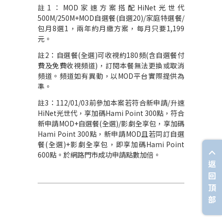
註1：MOD家速方案搭配HiNet光世代
500M/250M+MOD自選餐(自選20)/家庭特選餐/
包月8選1，兩年約月繳方案，每月只要1,199
元。
註2：自選餐(全選)可收視約180頻(含自選餐付
費及免費收視頻道)，訂閱本餐無法更換或取消
頻道。頻道如有異動，以MOD平台實際提供為
準。
註3：112/01/03前參加本案若符合新申請/升速
HiNet光世代，享加碼Hami Point 300點，符合
新申請MOD+自選餐(全選)/影劇全享包，享加碼
Hami Point 300點，新申請MOD且若同訂自選
餐(全選)+影劇全享包，即享加碼Hami Point
600點。於網路門市成功申請點數加倍。
返
回
頂
部