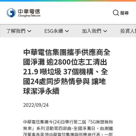
搜尋
了解我們
ESG永續
加入我們
投資人
中華電信集團攜手供應商全
國淨灘 逾2800位志工清出
21.9 噸垃圾 37個機構、全
國24處同步熱情參與 讓地
球潔淨永續
2022/09/24
中華電信集團今
(24)
日舉行第二屆「
5G
無塑
無拘
無束
」系列活動
第四部曲
-
全國淨灘日，由謝繼
茂董事長率領中華電信集團與供應商代表，一起