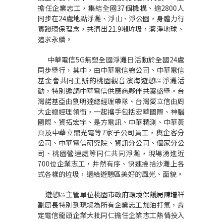
擔任企業志工，集結全國
37
個機構、逾
2800
人
同步在
24
處地點淨灘、淨山、淨公園，身體力行
實踐環保理念，共清出
21.9
噸垃圾，潔淨地球、
追求永續。
中華電信
5G
無塑全國淨灘日活動於全國
24
處
同步舉行，其中，由中華電信總公司、中華電信
基金會共同主辦的桃園觀音濱海遊憩區淨灘活
動，特別邀請中華電信供應商夥伴共襄盛舉。台
灣諾基亞由劉明達總經理帶隊、台灣愛立信由周
大企總經理領銜，一起攜手包括宏華國際、神腦
國際、資拓宏宇、是方電訊、中華精測、中華黃
頁及中華立鼎光電等
7
家子公司員工，與企客分
公司、中華電信研究院、資訊分公司、個家分公
司、桃園營運處等同仁共同淨灘，現場湧進近
700
位企業志工，井然有序、快速撿拾沙灘上各
式各樣的垃圾，還給遊憩區美好的風光、面貌。
遊憩區主管單位
桃園市政府環境保護局陳增祥
副局長
特別到現場為所有企業志工加油打氣，肯
定電信龍頭企業大批同仁擔任企業志工熱情投入