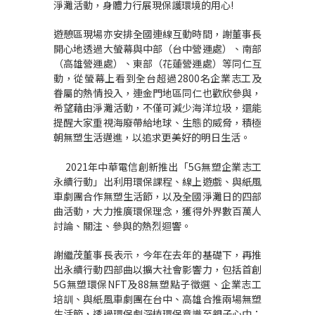
淨灘活動，身體力行展現保護環境的用心
!
遊憩區現場亦安排全國連線互動時間，謝董事長
開心地透過大螢幕與中部（台中營運處）、南部
（高雄營運處）、東部（花蓮營運處）等同仁互
動，從螢幕上看到全台超過
2800
名企業志工及
眷屬的熱情投入，連金門地區同仁也歡欣參與，
希望藉由淨灘活動，不僅可減少海洋垃圾，還能
提醒大家重視海廢帶給地球、生態的威脅，積極
朝無塑生活邁進，以追求更美好的明日生活。
2021年中華電信創新推出
「
5G
無塑企業志工
永續行動
」
出利用環保課程、線上遊戲、與紙風
車劇團合作無塑生活節，以及全國淨灘日的四部
曲活動，大力推廣環保理念，獲得外界數百萬人
討論、關注、參與的熱烈迴響。
謝繼茂董事長表示，
今年在去年的基礎下，再推
出永續行動四部曲以擴大社會影響力，包括首創
5G無塑環保NFT及88無塑點子徵選、企業志工
培訓、與紙風車劇團在台中、高雄合推兩場無塑
生活節，透過環保劇深植環保意識至親子心中；