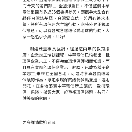
而今天的第四部曲-全國淨灘日，不僅整個中華
電信集團有多達35個機構參與，還攜手大型合作
夥伴台灣諾基亞、台灣愛立信一起用心追求永
續，將所有環保理念付諸行動，期待外界正視環
保議題，可以有各式各樣環保愛地球的行動，大
家一起追求永續、共好!
謝繼茂董事長強調，經過這兩年的教育推
廣、企業志工培訓課程，中華電信已培養出一批
環保企業志工，不僅完備環境保護相關知識，而
且具有實際的環保企業志工經驗，已成為種子企
業志工;未來在全國各地，可適時參與各類環境
保護的作為，讓追求環保的熱情多點並進、遍地
開花，在各地落實中華電信所主張的「愛(I)環
保」倡議、帶領大家一起重視環保議題，共同守
護美麗的家園。
更多詳情歡迎參考
: