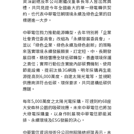
資深副總及本公司謝繼茂董事長等人皆出席典
禮，共同見證今年全國最大的單一綠電轉供契
約，也代表中華電信朝環境永續及綠色企業的目
標邁進一大步。
中華電信戮力推動能源轉型，去年特別將「企業
社會責任委員會」改組為「永續發展委員會」，
並以「綠色企業、綠色永續及綠色創新」的策略
來落實環境永續發展願景，訂定短、中、長期發
展目標，積極響應全球低碳轉型，善盡環境保護
之責任；實際行動包含實施內部碳費機制、使用
節能設備、提前汰換3G網路、明年採購再生能
源提高到6,000萬度、自建太陽光電等，並規範
供應商須符合低碳、環保要求，共同建構低碳供
應鏈。
每年5,000萬度之太陽光電採購，可達到約68座
大安森林公園的吸碳效應。未來中華電信也將加
大綠電採購量，以身作則展現中華電信節能減
排、永續環境及ESG發展的決心。
中華電信資訊技術分公司林昭陽總經理表示，未