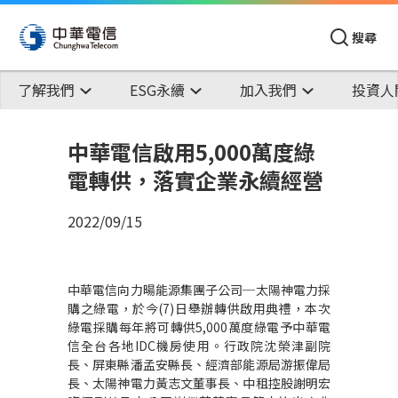
搜尋
了解我們
ESG永續
加入我們
投資人
中華電信啟用5,000萬度綠
電轉供，落實企業永續經營
2022/09/15
中華電信向力暘能源集團子公司─太陽神電力採
購之綠電，於今(7)日舉辦轉供啟用典禮，本次
綠電採購每年將可轉供5,000萬度綠電予中華電
信全台各地IDC機房使用。行政院沈榮津副院
長、屏東縣潘孟安縣長、經濟部能源局游振偉局
長、太陽神電力黃志文董事長、中租控股謝明宏