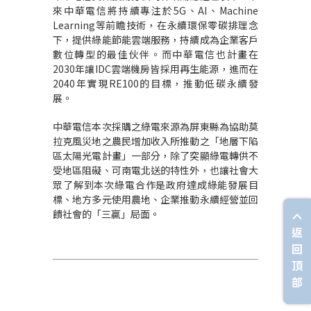
來中華電信將持續專注於5G、AI、Machine
Learning等前瞻技術，在永續環保零碳排理念
下，提供綠能節能雲端服務，持續成為企業客戶
數位轉型的最佳伙伴。而中華電信也計畫在
2030年讓IDC雲端機房皆採用再生能源，進而在
2040年實現RE100的目標，推動低碳永續發
展。
中華電信本次採購之綠電來源為屏東縣為協助莫
拉克風災地之農民增加收入所推動之「地層下陷
區太陽光電計畫」一部分，除了突顯綠電轉供不
受地區阻礙、可南電北送的特性外，也讓社會大
眾了解到本次綠電合作是政府達成綠能發展目
標、地方多元使用農地、企業推動永續經營並回
饋社會的「三贏」局面。
返
回
頂
部