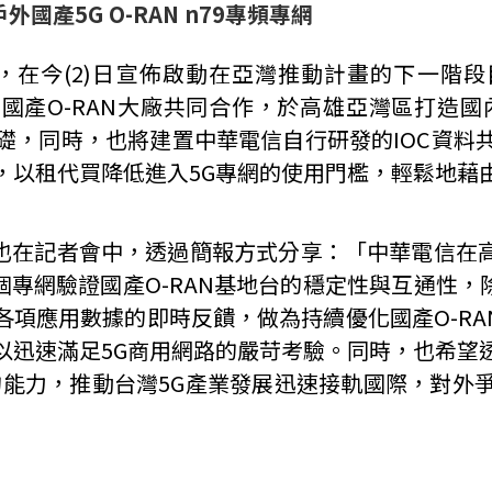
戶外國產
5G O-RAN n79
專頻專網
量能，在今(2)日宣佈啟動在亞灣推動計畫的下一
O-RAN大廠共同合作，於高雄亞灣區打造國內第一
礎，同時，也將建置中華電信自行研發的IOC資料
，以租代買降低進入5G專網的使用門檻，輕鬆地藉
也在記者會中，透過簡報方式分享：「中華電信在高
過這個專網驗證國產O-RAN基地台的穩定性與互通性
廠各項應用數據的即時反饋，做為持續優化國產O-R
以迅速滿足5G商用網路的嚴苛考驗。同時，也希望
設備的能力，推動台灣5G產業發展迅速接軌國際，對外