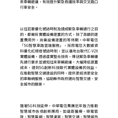
來車輛避讓，有效提升緊急救護效率與交叉路口
行車安全。
以往若要優化號誌時制及達成緊急車輛通行之目
的，都需採實體設備建置的方式，除了高額的建
置費用外，尚需設備建置的等待期。中華電信
「
5G
智慧車路雲端服務」，採用電信大數據資
料優化紅綠燈號誌時制，並以基地台取代
C-V2X
實體設備，透過虛實整合技術，傳送緊急車輛優
先通行要求並通知往來車輛避讓，大幅降低建置
成本，達到
5G
創新科技取代實體設備的效益。
在推動智慧交通建設的同時，提供更經濟更安全
的車聯網服務，協助縣市政府邁向智慧交通、安
全城市的願景。
隨著
5G
科技延伸，中華電信集團近年致力推動
智慧城市各項創新應用，如遠距醫療、綠電管
理、智慧電網、智慧灌溉、智慧交通、智慧城市