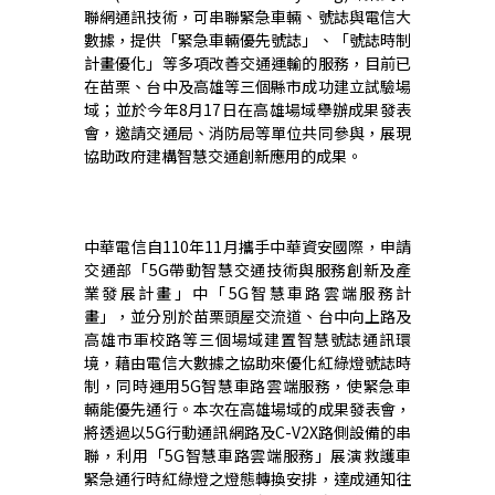
聯網通訊技術，可串聯緊急車輛、號誌與電信大
數據，提供「緊急車輛優先號誌」、「號誌時制
計畫優化」等多項改善交通運輸的服務，目前已
在苗栗、台中及高雄等三個縣市成功建立試驗場
域；並於今
年
8
月
17
日
在高雄場域
舉辦
成果發表
會
，
邀請交通局、消防局等單位共同參與，展現
協助政府建構智慧交通創新應用的成果。
中華電信自
110
年
11
月攜手中華資安國際，申請
交通部「
5G
帶動智慧交通技術與服務創新及產
業發展計畫」中「
5G
智慧車路雲端服務計
畫」，並分別於苗栗頭屋交流道、台中向上路及
高雄市軍校路等三個場域建置智慧號誌通訊環
境，藉由電信大數據之協助來優化紅綠燈號誌時
制，同時運用
5G
智慧車路雲端服務，使緊急車
輛能優先通行。本次在高雄場域的成果發表會，
將透過以
5G
行動通訊網路及
C-V2X
路側設備的串
聯，利用「
5G
智慧車路雲端服務」展演救護車
緊急通行時紅綠燈之燈態轉換安排，達成通知往