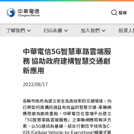
搜尋
了解我們
ESG永續
加入我們
投資人
中華電信5G智慧車路雲端服
務 協助政府建構智慧交通創
新應用
2022/08/17
各縣市政府為建立安全及高效率的交通環境，均
已將如何建構迅速且有效益的智慧交通
-
車聯網
應用做為施政重點。中華電信在雲端平台建立
「
5G
智慧車路雲端服務」之車聯網應用解決方
案，以
5G
通訊為基礎，結合行動信令技術及
C-
V2X (Cellular Vehicle-to-Everything)
蜂巢式車