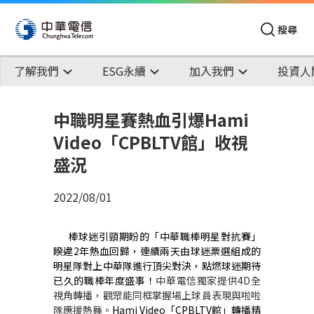
搜尋
了解我們
ESG永續
加入我們
投資人
中職明星賽熱血引爆Hami
Video「CPBLTV館」收視
盛況
2022/08/01
棒球迷引頸期盼的「中華職棒明星對抗賽」
睽違
2
年熱血回歸，連續兩天由球迷票選組成的
明星隊對上中華隊進行頂尖對決，點燃球迷期待
已久的職棒年度盛事！
中華電信獨家提供4D全
視角轉播，觀眾能同框掌握場上球員表現與啦啦
隊應援熱舞。
Hami Video
「
CPBLTV
館」轉播精