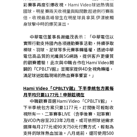
彩賽事再度引爆收視，
Hami Video
球迷熱情挺
國球，明星賽兩天收視量與點閱數超過例行賽兩
倍，收視最高峰發生在明星球員拿莫.伊漾被觸
身球擊中時的爆笑演出。
中華電信董事長謝繼茂表示：「中華電信以
實際行動支持國內各項運動賽事活動，持續爭取
棒球、羽球、足球等多元賽事轉播權，透過中華
電信高品質的光纖與5G網路，提供客戶更優質
的觀賽體驗！此次與中職合作在Hami Video開
闢的『CPBLTV館』並獨家提供4D全視角轉播，
滿足球迷如臨現場的熱血賽事饗宴。」
Hami Video
「
CPBLTV
館」下半季統包方案每
月平均只要
1177
元！申辦趁現在
中職觀賽首選
Hami Video
「
CPBLTV
館」，
下半季統包方案只要
1177
元，訂閱後可輕鬆收
視所有一、二軍賽事
LIVE
（含季後賽、冠軍賽）
及
VOD
內容至
2023
年
2
月底，或可依照球迷需求
選擇每月
277
元或
90
天
750
元付費方式，輕鬆為
支持的球隊熱血加油。八月底前，還可使用500