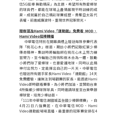
信5G挺棒 舞動精采」為主題，希望所有熱愛棒球
的球員們，都能在球場上盡情展現平時訓練的成
果，成就屬於自己精彩球賽經歷，勇奪亞太區代
表權，前進威廉波特，重現世界冠軍榮光。
贈樹苗及Hami Video「運動館」免費看 MOD、
Hami Video挺棒轉播
中華電信特別在開幕典禮上贈送每隊參賽代表
隊「桃花心木」樹苗，期朌小將們記取紅葉少棒
傳奇精神，集訓時將輪胎綁在桃花心木上努力練
習臂力，至今輪胎己悄悄和樹木合為一體，鼓勵
小將們除了愛棒球，也要愛護地球，同時以此精
神付出努力，定能揮出自己的一片天。中華電信
也贈送所有選手家長Hami Video「運動館」14天
免費體驗，讓無法到場觀賽的家長，能透過Hami
Video即時觀看賽事，為小將們加油，並贊助台東
4所偏鄉少棒球隊球具，同時邀請球星至台東舉辦
棒球營，培育少棒幼苗。
「111年中華電信謝國城盃全國少棒錦標賽」，自
4月21日八強賽起，在中華電信MOD、Hami
Video運動館場場直播，最重要的冠軍賽安排在4