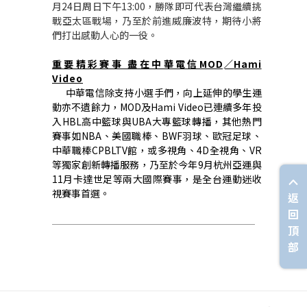
月24日周日下午13:00，勝隊即可代表台灣繼續挑
戰亞太區戰場，乃至於前進威廉波特，期待小將
們打出感動人心的一役。
重要精彩賽事 盡在中華電信MOD∕Hami
Video
中華電信除支持小選手們，向上延伸的學生運
動亦不遺餘力，MOD及Hami Video已連續多年投
入HBL高中籃球與UBA大專籃球轉播，其他熱門
賽事如NBA、美國職棒、BWF羽球、歐冠足球、
中華職棒CPBLTV館，或多視角、4D全視角、VR
等獨家創新轉播服務，乃至於今年9月杭州亞運與
11月卡達世足等兩大國際賽事，是全台運動迷收
視賽事首選。
返
回
頂
部