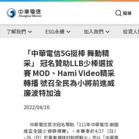
搜尋
了解我們
ESG永續
加入我們
投資人
「中華電信5G挺棒 舞動精
采」 冠名贊助LLB少棒選拔
賽 MOD、Hami Video精采
轉播 號召全民為小將前進威
廉波特加油
2022/04/16
中華電信首次冠名贊助「111年中華電信 謝國
城盃全國少棒錦標賽」，本賽事於4/17（日）
~26（日）於臺東棒球村點燃戰火，並以「中華電