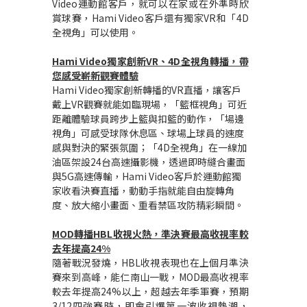
Video運動館客戶，就可以在家或在外準時欣
賞球賽，Hami Video客戶還有獨家VR和「4D
全視角」可以使用。
Hami Video
獨家創新VR、4D全視角轉播，帶
您感受嶄新觀賽體驗
Hami Video
獨家創新轉播的VR直播，讓客戶
戴上VR觀賽就能如臨現場，「籃框視角」可近
距離體驗球員跨步上籃與扣籃的動作，「場邊
視角」可感受球隊休息區、球場上球員的速度
感與對決的緊張氛圍；「4D全視角」在一線加
油區架設24台高速攝影機，透過即時縫合畫面
與5G高速傳輸，Hami Video客戶於運動館獨
家收看決賽直播，動動手指就能自由旋轉角
度、放大縮小畫面、重看禁區攻防精彩瞬間。
MOD
轉播HBL收視火熱，準決賽最高收視率較
去年提高24%
隨著戰況發燒，HBL收視表現也在上個月準決
賽來到高峰，能仁南山一戰，MOD最高收視率
較去年提高24%以上，超越去年季軍賽，預期
3/12四強賽時，即會引爆第一波收視熱潮，