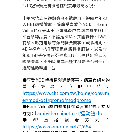
3/13冠軍賽更有機會挑戰去年最高收視。
中華電信支持運動賽事不遺餘力，連續兩年投
入HBL轉播贊助，除廣受喜愛的MOD，Hami
Video也在去年東京奧運後成為國內賽事OTT
平台領導品牌，不論是NBA、美國職棒、BWF
羽球、歐冠足球等熱門職業賽事，或多視角、
4D全視角、VR等獨家創新轉播服務，以及今
年9月即將在杭州亞運與11月卡達世足等兩大
國際賽事，不論質量或完整性都是全台最佳首
選的運動轉播平台。
●享受MOD轉播精彩運動賽事，請至官網查詢
當季優惠，立即申辦：
https://www.cht.com.tw/home/consum
er/mod-ott/promo/modpromo
●Hami Video熱門賽事輕鬆跨裝置觀看，立即
hamivideo.hinet.net/
運動館
.do
訂閱：
●VR直播觀看方式：
https://www.emome.net/7/654