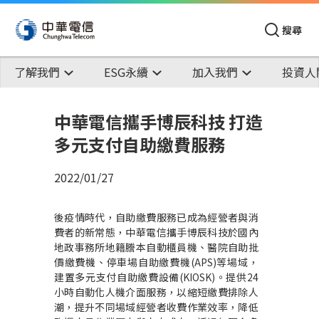
搜尋
了解我們
ESG永續
加入我們
投資人
中華電信攜手博辰科技 打造
多元支付自助繳費服務
2022/01/27
後疫情時代，自助繳費服務已成為經營者與消
費者的新常態，中華電信攜手博辰科技於國內
地政事務所地籍謄本自動櫃員機、醫院自助批
價繳費機、停車場自助繳費機
(APS)
等場域，
建置多元支付自助繳費設備
(KIOSK)
。提供
24
小時自動化人機介面服務，以縮短繳費排除人
潮，提升不同場域經營者收費作業效率，降低