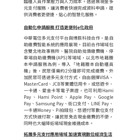
臨櫃人員作業壓力與人力成本。透過無現金多
元支付服務，讓消費者快速完成資料申請，提
供消費者更便捷、貼心的智慧化服務。
自動化申請服務
打造更便利
e
化政府
中華電信多元支付平台與博辰科技合作，是自
助繳費智能系統的應用展現。目前合作場域包
含雙北地政事務所、醫院自助批價繳費機、停
車場自助繳費機
(APS)
等場域，以北市地籍謄
本申請服務為例，導入「地籍謄本自動櫃員
機」後，民眾僅需約
2
分鐘即可完成繳費。外
加民眾可透過多元支付方式，自由選擇
VISA
、
MasterCard
、
JCB
等實體信用卡，或悠遊卡、
一卡通、愛金卡等電子票證，也可利用
Hami
Pay
、
Hami Point
、
Apple Pay
、
Google
Pay
、
Samsung Pay
、街口支付、
LINE Pay
、
一卡通
Money
、
Pi
拍錢包、悠遊付等數位支付
方式快速付款，讓民眾免去現金繳費的不便，
同時也大幅降低場域現金維運成本。
拓展多元支付應用場域
加速實現數位經濟生活