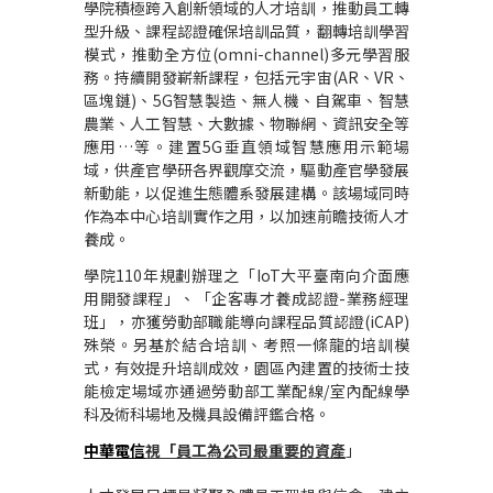
學院積極跨入創新領域的人才培訓，推動員工轉
型升級、課程認證確保培訓品質，翻轉培訓學習
模式，推動全方位(omni-channel)多元學習服
務。持續開發嶄新課程，包括元宇宙(AR、VR、
區塊鏈)、5G智慧製造、無人機、自駕車、智慧
農業、人工智慧、大數據、物聯網、資訊安全等
應用…等。建置5G垂直領域智慧應用示範場
域，供產官學研各界觀摩交流，驅動產官學發展
新動能，以促進生態體系發展建構。該場域同時
作為本中心培訓實作之用，以加速前瞻技術人才
養成。
學院110年規劃辦理之「IoT大平臺南向介面應
用開發課程」、「企客專才養成認證-業務經理
班」，亦獲勞動部職能導向課程品質認證(iCAP)
殊榮。另基於結合培訓、考照一條龍的培訓模
式，有效提升培訓成效，園區內建置的技術士技
能檢定場域亦通過勞動部工業配線/室內配線學
科及術科場地及機具設備評鑑合格。
中華電信
視「員工為公司最重要的資產
」