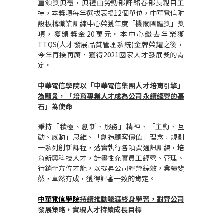
重頒獎典禮，典禮由勞動部許銘春部長親自主
持，本獎項每年選拔表揚12個單位，中華電信附
設板橋職業訓練中心榮獲年度「機關團體獎」獎
項，獲頒獎金20萬元。本中心繼去年榮獲
TTQS(人才發展品質管理系統)金牌榮耀之後，
今年再接再厲，獲得2021國家人才發展獎的肯
定。
中華電信學院以「中華電信集團人才培育引擎」
為願景，「培育專業人才成為公司永續經營的基
石」為使命
秉持「積極、創新、服務」精神、「主動、互
動、感動」思維、「創造顧客價值」理念，規劃
一系列創新課程，落實執行各項資通訊訓練，培
育新興科技人才，計畫性充實員工經營、管理、
行銷全方位才能，以提昇公司經營綜效，業績斐
然，卓然有成，獲得評審一致的肯定。
中華電信學院
持續推動職涯終身學習，對齊公司
發展策略，實現人才持續成長目標