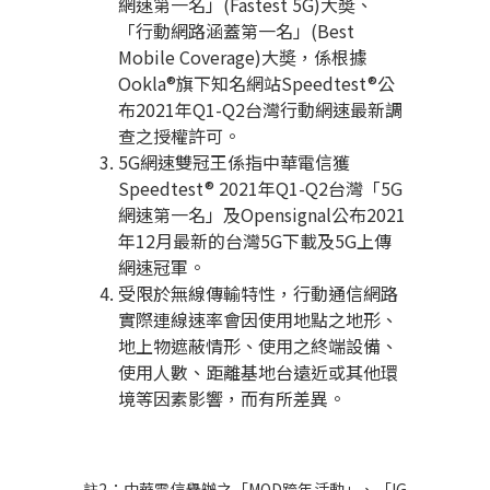
網速第一名」
(Fastest 5G)
大奬、
「行動網路涵蓋第一名」
(Best
Mobile Coverage)
大奬，係根據
Ookla®
旗下知名網站
Speedtest®
公
布
2021
年
Q1-Q2
台灣行動網速最新調
查之授權許可。
5G
網速雙冠王係指中華電信獲
Speedtest® 2021
年
Q1-Q2
台灣「
5G
網速第一名」及
Opensignal
公布
2021
年
12
月最新的台灣
5G
下載及
5G
上傳
網速冠軍。
受限於無線傳輸特性，行動通信網路
實際連線速率會因使用地點之地形、
地上物遮蔽情形、使用之終端設備、
使用人數、距離基地台遠近或其他環
境等因素影響，而有所差異。
註
2
：中華電信舉辦之「
MOD
跨年活動」、「
IG