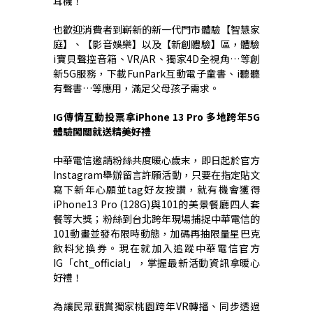
耳機！
也歡迎消費者到嶄新的新一代門市體驗【智慧家
庭】、【影音娛樂】以及【新創體驗】區，體驗
i
寶貝聲控音箱、
VR/AR
、獨家
4D
全視角
…
等創
新
5G
服務，下載
FunPark
互動電子童書、
i
聽聽
有聲書
…
等應用，滿足父母孩子需求。
IG
傳情互動投票拿
iPhone 13 Pro
多地跨年
5G
體驗闖關就送精美好禮
中華電信邀請粉絲共度暖心歲末，即日起於官方
Instagram
舉辦留言許願活動，只要在指定貼文
寫下新年心願並
tag
好友按讚，就有機會獲得
iPhone13 Pro (128G)
與
101
的美景餐廳四人套
餐等大獎；粉絲到台北跨年現場捕捉中華電信的
101
動畫並發布限時動態，加碼再抽限量星巴克
飲料兌換券。現在就加入追蹤中華電信官方
IG
「
cht_official
」，掌握最新活動資訊拿暖心
好禮！
為讓民眾觀賞獨家桃園跨年
VR
轉播、同步透過