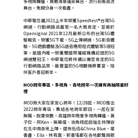
多視角轉播，無敵海景蓬萊舞台、流行前衛高流
舞台，免開分身一次看盡。
中華電信繼2021上半年榮獲Speedtest®台灣5G
網速、行動網路涵蓋第一名大獎肯定，並甫於
Opensignal 2021年12月最新公布的台灣5G體
驗報告，榮獲5G下載、5G上傳網速、5G影音體
驗、5G遊戲體驗及5G語音應用程式體驗等5項冠
軍，是國內唯一榮獲雙國際權威機構認證的5G
網速雙冠王！中華電信將持續以備受肯定的5G
行動網路品質、最豐富的5G視聽娛樂饗宴，陪
伴客戶喜迎新年。
MOD
跨年專區，多視角、各地跨年一次擁有再抽限量好
禮
MOD
揪大家在家安心跨年！
12/28
起，
MOD
推出
2022
跨年專區，集結各地跨年節目，一起在家
解瘋，脫罩倒數。高雄跨年晚會多視角轉播，黃
子佼、阿
Ken
、吳珊儒、浩角翔起超強主持陣容
在北中南各地上陣，還有伍佰
&China Blue
、畢
書盡、
Ella
、林宥嘉、郭書瑤都在各地獻聲與歌