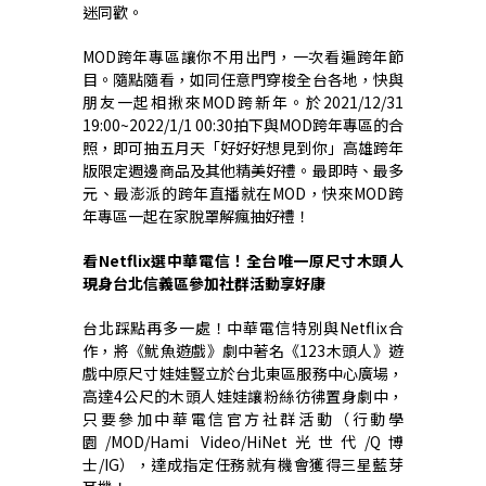
迷同歡。
MOD
跨年專區讓你不用出門，一次看遍跨年節
目。隨點隨看，如同任意門穿梭全台各地，快與
朋友一起相揪來
MOD
跨新年。於
2021/12/31
19:00~2022/1/1 00:30
拍下與
MOD
跨年專區的合
照，即可抽五月天「好好好想見到你」高雄跨年
版限定週邊商品及其他精美好禮。最即時、最多
元、最澎派的跨年直播就在
MOD
，快來
MOD
跨
年專區一起在家脫罩解瘋抽好禮！
看
Netflix
選中華電信！全台唯一原尺寸木頭人
現身台北信義區參加社群活動享好康
台北踩點再多一處！中華電信特別與
Netflix
合
作，將《魷魚遊戲》劇中著名《
123
木頭人》遊
戲中原尺寸娃娃豎立於台北東區服務中心廣場，
高達
4
公尺的木頭人娃娃讓粉絲彷彿置身劇中，
只要參加中華電信官方社群活動（行動學
園
/MOD/Hami Video/HiNet
光世代
/Q
博
士
/IG
），達成指定任務就有機會獲得三星藍芽