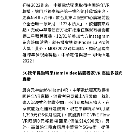
迎接2022到來，中華電信獨家取得桃園跨年VR
轉播，讓用戶獨享舞台第一排的絕佳欣賞座席，
更與Netflix合作，於台北東區服務中心廣場前豎
立全台唯一原尺寸「123木頭人」，歡迎前來踩
點，完成中華電信官方社群指定任務就有機會獲
得三星藍芽耳機，12/31前參加官方Instagram
留言許願活動，就有機會獲得iPhone 13 Pro等
大獎！此外，MOD 2022跨年專區，獨家呈現高
雄跨年多視角轉播，中華電信與您一同High進
2022！
5G
跨年舞動精采Hami Video桃園獨家VR 高雄多視角
直播
最夯元宇宙就在Hami VR，中華電信獨家取得桃
園跨年VR直播，消費者只要戴上VR設備，就能
進入沉浸式的觀賞空間，不用到現場人擠人，在
家就能近距離舒適觀賞，現在申辦精采5G月繳
1,399元(36個月租期)，就能將HTC VIVE Flow
VR眼鏡0元輕鬆帶回家(價值$14,990元)；另
外，高雄跨年晚會應用中華電信5G技術，提供