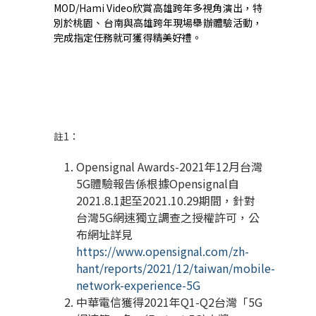
MOD/Hami Video
欣賞高雄跨年多視角演出，特
別於桃園、台南與高雄跨年現場舉辦體驗活動，
完成指定任務就可獲得精美好禮。
註
1
：
Opensignal Awards-2021
年
12
月台灣
5G
體驗報告係根據
Opensignal
自
2021.8.1
起至
2021.10.29
期間，針對
台灣
5G
網速獨立調查之授權許可，公
布網址詳見
https://www.opensignal.com/zh-
hant/reports/2021/12/taiwan/mobile-
network-experience-5G
中華電信獲得
2021
年
Q1-Q2
台灣「
5G