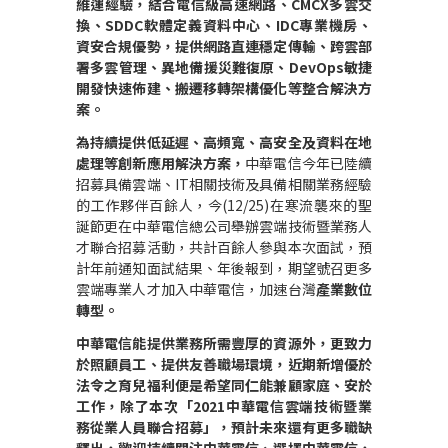
維運經驗，結合電信級高速網路、
CMCX
多雲交
換、
SDDC
軟體定義資料中心、
IDC
專業機房、
資安合規優勢，提供網路直連穩定傳輸、跨雲部
署多雲管理、異地備援災難復原、
DevOps
敏捷
開發快速佈建、搬遷移轉架構優化等整合解決方
案。
為持續提供低延遲、高頻寬、高安全及資料在地
處理等創新應用解決方案，
中華電信今年已陸續
招募具備雲端、
IT
相關技術及具備相關業務經驗
的工作夥伴百餘人，今
(12/25)
在寒流襲來的聖
誕節更在中華電信總公司舉辦雲端技術暨業務人
才聯合招募活動，共計百餘人參與本次面試，預
計年前通知面試結果、年後報到，期望號召更多
雲端專業人才加入中華電信，加速台灣
產業數位
轉型。
中華電信能提供業務所需豐厚的資源外，更致力
於照顧員工、提供友善職場環境，近期新增優於
法令之育兒福利便是希望同仁能兼顧家庭、安於
工作，除了本次「
2021
中華電信雲端技術暨業
務從業人員聯合招募」，預計未來還有更多職缺