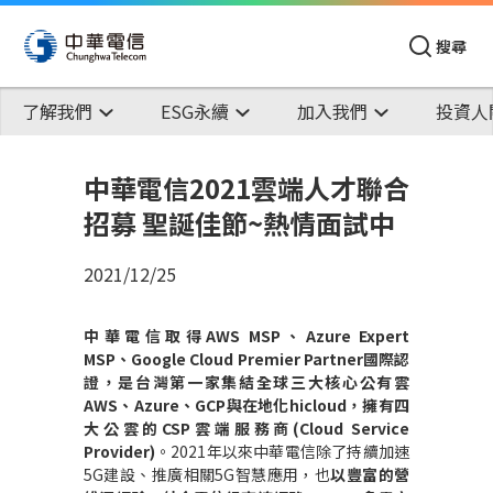
搜尋
了解我們
ESG永續
加入我們
投資人
中華電信2021雲端人才聯合
招募 聖誕佳節~熱情面試中
2021/12/25
中華電信取得
AWS MSP
、
Azure Expert
MSP
、
Google Cloud Premier Partner
國際認
證，是台灣第一家集結全球三大核心公有雲
AWS
、
Azure
、
GCP
與在地化
hicloud
，擁有四
大公雲的
CSP
雲端服務商
(Cloud Service
Provider)
。
2021
年以來中華電信除了持續加速
5G
建設、推廣相關
5G
智慧應用，也
以豐富的營