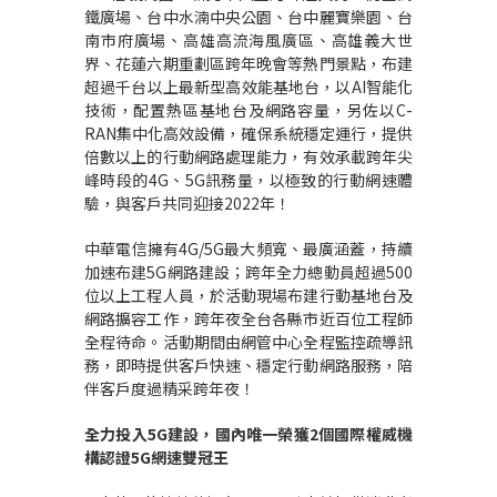
鐵廣場、台中水湳中央公園、台中麗寶樂園、台
南市府廣場、高雄高流海風廣區、高雄義大世
界、花蓮六期重劃區跨年晚會等熱門景點，布建
超過千台以上最新型高效能基地台，以
AI
智能化
技術，配置熱區基地台及網路容量，另佐以
C-
RAN
集中化高效設備，確保系統穩定運行，提供
倍數以上的行動網路處理能力，有效承載跨年尖
峰時段的
4G
、
5G
訊務量，以極致的行動網速體
驗，與客戶共同迎接
2022
年！
中華電信擁有
4G/5G
最大頻寬、最廣涵蓋，持續
加速布建
5G
網路建設；跨年全力總動員超過
500
位以上工程人員，於活動現場布建行動基地台及
網路擴容工作，跨年夜全台各縣市近百位工程師
全程待命。活動期間由網管中心全程監控疏導訊
務，即時提供客戶快速、穩定行動網路服務，陪
伴客戶度過精采跨年夜！
全力投入
5G
建設，國內唯一榮獲
2
個國際權威機
構認證
5G
網速雙冠王