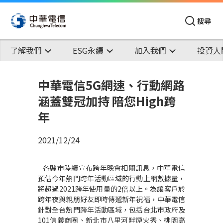
搜尋
了解我們
ESG永續
加入我們
投資人
中華電信5G網速、行動網路
涵蓋雙冠加持 陪您High跨
年
2021/12/24
各縣市陸續宣布跨年晚會相關訊息，中華電信
預估今年熱門跨年活動區域的行動上網數據量，
將超過
2021
跨年使用量的
2
倍以上。為讓客戶於
跨年夜與親朋好友即時傳遞新年祝福，中華電信
針對全台熱門跨年活動區域，包括台北市政府及
101
信義商圈、新北市八里河畔煙火秀、桃園高