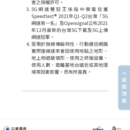
查之授權許可。
5G
網速雙冠王係指中華電信獲
Speedtest® 2021
年
Q1-Q2
台灣「
5G
網速第一名」及
Opensignal
公布
2021
年
12
月最新的台灣
5G
下載及
5G
上傳
網速冠軍。
受限於無線傳輸特性，行動通信網路
實際連線速率會因使用地點之地形、
地上物遮蔽情形、使用之終端設備、
使用人數、距離基地台遠近或其他環
境等因素影響，而有所差異。
返
回
頂
部