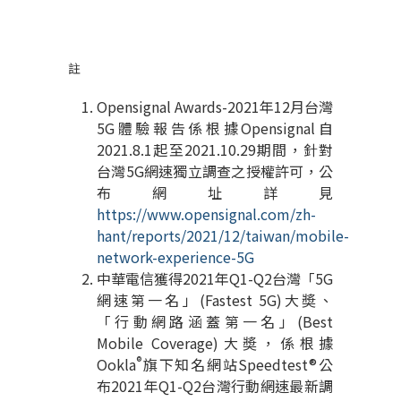
註
Opensignal Awards-2021
年
12
月台灣
5G
體驗報告係根據
Opensignal
自
2021.8.1
起至
2021.10.29
期間，針對
台灣
5G
網速獨立調查之授權許可，公
布網址詳見
https://www.opensignal.com/zh-
hant/reports/2021/12/taiwan/mobile-
network-experience-5G
中華電信獲得
2021
年
Q1-Q2
台灣「
5G
網速第一名」
(Fastest 5G)
大奬、
「行動網路涵蓋第一名」
(Best
Mobile Coverage)
大奬，係根據
®
Ookla
旗下知名網站
Speedtest®
公
布
2021
年
Q1-Q2
台灣行動網速最新調