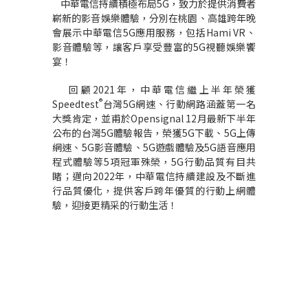
中華電信持續積極布局
5G
，致力於提供消費者
嶄新的影音娛樂體驗，分別在桃園、高雄跨年晚
會展示中華電信
5G
應用服務，包括
Hami VR
、
影音體驗等，讓客戶享受豐富的
5G
視聽娛樂饗
宴！
回顧
2021
年，中華電信繼上半年榮獲
®
Speedtest
台灣
5G
網速、行動網路涵蓋第一名
大獎肯定，並甫於
Opensignal 12
月最新下半年
公布的台灣
5G
體驗報告，榮獲
5G
下載、
5G
上傳
網速、
5G
影音體驗、
5G
遊戲體驗及
5G
語音應用
程式體驗等
5
項冠軍殊榮，
5G
行動品質有目共
睹；邁向
2022
年，中華電信持續建設及不斷進
行品質優化，提供客戶跨年優質的行動上網體
驗，迎接更精采的行動生活！