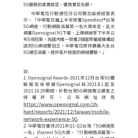
5G
服務的真實感受，獲獎實至名歸！
中華電信行動通信分公司簡志誠總經理表
示，「中華電信繼上半年榮獲
Speedtest®
台灣
5G
網速、行動網路涵蓋第一名大獎肯定，此次
再獲
Opensignal 5G
下載、上傳網速等下半年公
布
5
項冠軍，為國內唯一榮獲
2
個國際權威機構認
證的
5G
網速雙冠王，中華電信將持續擴大全台
5G
通信涵蓋，提供客戶極致的網速體驗。」
註
:
1. Opensignal Awards-2021年12月台灣5G體
驗報告係根據Opensignal自2021.8.1起至
2021.10.29期間，針對台灣5G網速獨立調查之
授權許可，公布網址詳見
https://www.opensignal.com/zh-
hant/reports/2021/12/taiwan/mobile-
network-experience-5G
2. 中華電信獲得2021年Q1-Q2台灣「5G網速第
一名」(Fastest 5G)大奬、「行動網路涵蓋第一