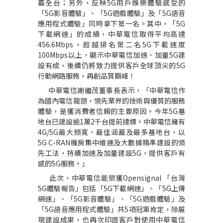
霸全台；另外，反映
5G
用戶娛樂體驗感受的
「
5G
影音體驗」、「
5G
遊戲體驗」及「
5G
語音
應用程式體驗」同時拿下第一名。其中，「
5G
下載網速」的成績，中華電信取得平均高達
456.6Mbps
，超越排名第二名
5G
下載速度
100Mbps
以上，顯示中華電信加速、加量
5G
建
設有成，後續仍將致力提供客戶全球頂尖的
5G
行動網路服務，再創品質巔峰！
中華電信謝繼茂董事長表示，「中華電信作
為國內電信龍頭，領先業界的技術與優質的服務
體驗，是獲消費者信賴的主要原因。今年
5G
基
地台已建設逾
1
萬
2
千台提前達標。中華電信擁有
4G/5G
最大頻寬、最佳涵蓋及最多基地台，以
5G C-RAN
機房集中維運及大數據精準建設的領
先工法，持續加速及加量建設
5G
，提供客戶有
感的
5G
服務。」
此次，中華電信能榮獲
Opensignal
「台灣
5G
體驗報告」包括「
5G
下載網速」、「
5G
上傳
網速」、「
5G
影音體驗」、「
5G
遊戲體驗」及
「
5G
語音應用程式體驗」共
5
項冠軍肯定，除展
現建設成果，也再次印證客戶對使用中華電信