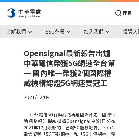
搜尋
了解我們
ESG永續
加入我們
投資人
Opensignal最新報告出爐
中華電信榮獲5G網速全台第
一 國內唯一榮獲2個國際權
威機構認證5G網速雙冠王
2021/12/09
中華電信
5G
行動網路再獲國際肯定！國際行
動網路報告權威機構
Opensignal
今
(9)
日公布
2021
年
12
月最新的「台灣
5G
體驗報告」，中華
電信榮獲「
5G
下載網速」和「
5G
上傳網速」稱