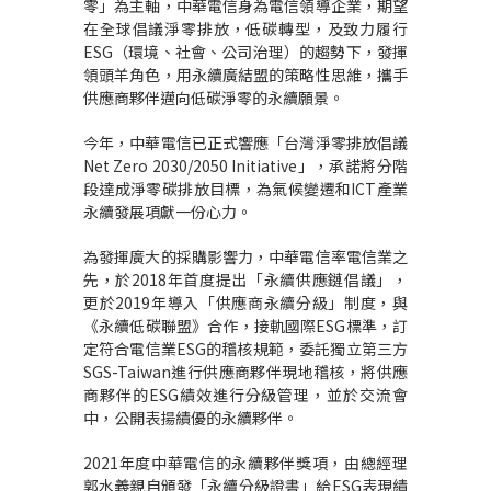
零」為主軸，中華電信身為電信領導企業，期望
在全球倡議淨零排放，低碳轉型，及致力履行
ESG
（環境、社會、公司治理）的趨勢下，發揮
領頭羊角色，用永續廣結盟的策略性思維，攜手
供應商夥伴邁向低碳淨零的永續願景。
今年，中華電信已正式響應「台灣淨零排放倡議
Net Zero 2030/2050 Initiative
」，承諾將分階
段達成淨零碳排放目標，為氣候變遷和
ICT
產業
永續發展項獻一份心力。
為發揮廣大的採購影響力，中華電信率電信業之
先，於
2018
年首度提出「永續供應鏈倡議」，
更於
2019
年導入「供應商永續分級」制度，與
《永續低碳聯盟》合作，接軌國際
ESG
標準，訂
定符合電信業
ESG
的稽核規範，委託獨立第三方
SGS-Taiwan
進行供應商夥伴現地稽核，將供應
商夥伴的
ESG
績效進行分級管理，並於交流會
中，公開表揚績優的永續夥伴。
2021
年度中華電信的永續夥伴獎項，由總經理
郭水義親自頒發「永續分級證書」給
ESG
表現績