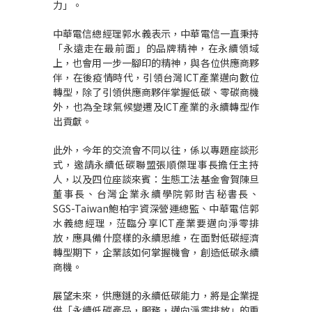
力」。
中華電信總經理郭水義表示，中華電信一直秉持
「永遠走在最前面」的品牌精神，在永續領域
上，也會用一步一腳印的精神，與各位供應商夥
伴，在後疫情時代，引領台灣
ICT
產業邁向數位
轉型，除了引領供應商夥伴掌握低碳、零碳商機
外，也為全球氣候變遷及
ICT
產業的永續轉型作
出貢獻。
此外，今年的交流會不同以往，係以專題座談形
式，邀請永續低碳聯盟張順傑理事長擔任主持
人，以及四位座談來賓：生態工法基金會賀陳旦
董事長、台灣企業永續學院郭財吉秘書長、
SGS-Taiwan
鮑柏宇資深營運總監、中華電信郭
水義總經理，
𦲷
臨分享
ICT
產業要邁向淨零排
放，應具備什麼樣的永續思維，在面對低碳經濟
轉型期下，企業該如何掌握機會，創造低碳永續
商機。
展望未來，供應鏈的永續低碳能力，將是企業提
供「永續低碳產品，服務，邁向淨零排放」的重