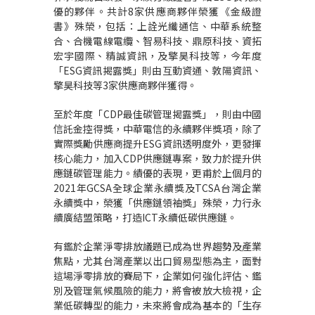
優的夥伴。共計
8
家供應商夥伴榮獲《金級證
書》殊榮，包括：上詮光纖通信、中華系統整
合、合機電線電纜、智易科技、鼎原科技、資拓
宏宇國際、精誠資訊，及擎昊科技等，今年度
「
ESG
資訊揭露獎」則由互動資通、敦陽資訊、
擎昊科技等
3
家供應商夥伴獲得。
至於年度「
CDP
最佳碳管理揭露獎」，則由中國
信託金控得獎，中華電信的永續夥伴獎項，除了
實際獎勵供應商提升
ESG
資訊透明度外，更發揮
核心能力，加入
CDP
供應鏈專案，致力於提升供
應鏈碳管理能力。績優的表現，更甫於上個月的
2021
年
GCSA
全球企業永續獎及
TCSA
台灣企業
永續獎中，榮獲「供應鏈領袖獎」殊榮，力行永
續廣結盟策略，打造
ICT
永續低碳供應鏈。
有鑑於企業淨零排放議題已成為世界趨勢及產業
焦點，尤其台灣產業以出口貿易型態為主，面對
這場淨零排放的賽局下，企業如何強化評估、鑑
別及管理氣候風險的能力，將會被放大檢視，企
業低碳轉型的能力，未來將會成為基本的「生存