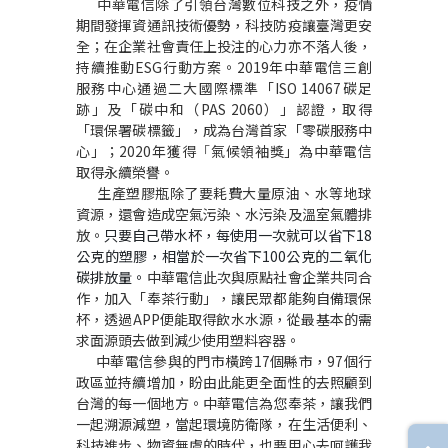
中華電信除了引領台灣數位科技之外，疫情
期間發揮資通訊技術優勢，科技防疫讓臺灣更安
全；在企業社會責任上投注的心力亦不落人後，
持續推動ESG行動方案。2019年中華電信三創
服務中心通過二大國際標準「ISO 14067碳足
跡」及「碳中和（PAS 2060）」認證，取得
「環保署碳標籤」，成為台灣首家「零碳服務中
心」；2020年獲得
「
氣候領袖獎」為中華電信
取得永續榮譽。
生產塑膠瓶除了要耗費大量原油、水等地球
資源，還會造成空氣污染、水污染及溫室氣體排
放。
只要自己帶水杯，每使用一次就可以省下18
公克的塑膠，相當於一次省下100公克的二氧化
碳排放量。
中華電信此次與原點社會企業共同合
作，加入「奉茶行動」，讓民眾都能夠自備環保
杯，透過APP便能取得飲水水源，從最基本的需
求面源頭去做到減少使用塑料容器。
中華電信參與的門市橫跨17個縣市，97個行
政區並持續增加，盼由此能更全面性的去照顧到
台灣的每一個地方。中華電信為您奉茶，讓我們
一起溯源減塑，當起環境防衛隊，在生活便利、
科技進步、物資無虞的時代，也要用心去呵護我