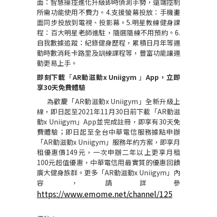
面：智慧操控進化升級即時偵測手勢，遠端控制
所需功能使用不費力。
4.
支援螢幕投放：手機畫
面同步投放到電視、投影幕。
5.
明星教練健身課
程：百大明星老師進駐，隨選隨練不用預約。
6.
自我數據追蹤：紀錄健身歷程，累積日月年等運
動時數消耗卡路里及訓練課程等，豐富功能讓運
動更易上手。
即刻下載
「
AR
動滋動
x Uniigym
」
App
，立即
享
30
天免費體驗
為歡慶
「
AR
動滋動
x Uniigym
」全新升級上
線，
即日起至
2021
年
11
月
30
日前下載
「
AR
動滋
動
x Uniigym
」
App
並完成註冊，即享有
30
天免
費體驗；即日起至全台中華電信服務據點申辦
「
AR
動滋動
x Uniigym
」
服務年約方案，即享月
租優惠價
149
元，一次申辦二年以上更享月租
100
元超值優惠，
中華電信用最實質的優惠回饋
廣大健身族群。更多「
AR
動滋動
x Uniigym
」內
容，請詳參
https://www.emome.net/channel/125