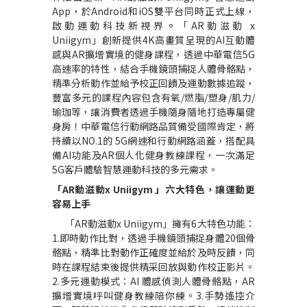
App
，於
Android
和
iOS
雙平台同時正式上線，
啟動運動科技新視界
。
「
AR
動滋動
x
Uniigym
」創新提供
4K
高畫質呈現的
AI
互動體
感與
AR
擴增實境的健身課程，透過中華電信
5G
高速率的特性，結合手機鏡頭捕捉人體骨骼點，
精準分析動作並給予校正回饋及運動數據追蹤，
豐富多元的課程內容包含有氧
/
燃脂
/
塑身
/
肌力
/
瑜珈等，讓消費者透過手機隨身隨地打造專屬健
身房！中華電信行動網路品質備受國際肯定，將
持續以
NO.1
的
5G
網速和行動網路涵蓋，搭配具
備
AI
功能及
AR
個人化健身教練課程，一次滿足
5G
客戶體驗智慧運動科技的多元需求。
「
AR
動滋動
x Uniigym
」六大特色，讓運動更
容易上手
「
AR
動滋動
x Uniigym
」擁有
6
大特色功能：
1.
即時動作比對，透過手機鏡頭捕捉身體
20
個骨
骼點，精準比對動作正確度並給於及時反饋，同
時在課程結束後提供精采回放與動作校正影片。
2.
多元運動模式：
AI
體感偵測人體骨骼點，
AR
擴增實境呼叫健身教練陪你練
。
3.
手勢遙控介