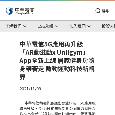
搜尋
了解我們
ESG永續
加入我們
投資人
中華電信5G應用再升級
「AR動滋動x Uniigym」
App全新上線 居家健身房隨
身帶著走 啟動運動科技新視
界
2021/11/09
中華電信積極佈局運動智慧科技，
5G
應用服
務再升級，今
(9)
日宣布與新創公司優力勁聯合
作推出全新
「
AR
動滋動
x Uniigym
」智慧運動