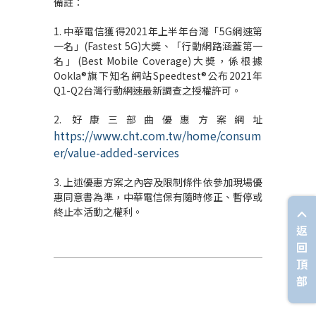
備註
：
1. 中華電信獲得2021年上半年台灣「5G網速第
一名」(Fastest 5G)大奬、「行動網路涵蓋第一
名」(Best Mobile Coverage)大奬，係根據
Ookla®旗下知名網站Speedtest®公布2021年
Q1-Q2台灣行動網速最新調查之授權許可。
2. 好康三部曲優惠方案網址
https://www.cht.com.tw/home/consum
er/value-added-services
3. 上述優惠方案之內容及限制條件依參加現場優
惠同意書為準，中華電信保有隨時修正、暫停或
終止本活動之權利。
返
回
頂
部