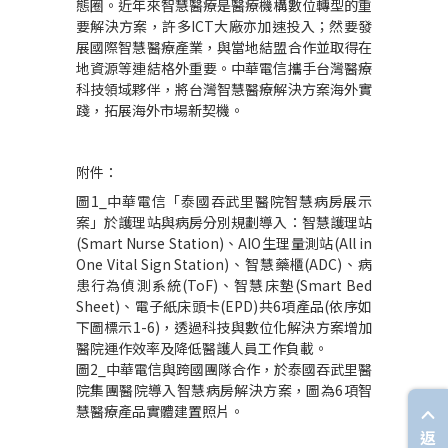
態圈。近年來智慧醫療是醫療機構數位轉型的重
要解決方案，許多
ICT
大廠亦加速投入；然要發
展國際智慧醫療產業，與當地結盟合作並取得在
地資源等連結格外重要。中華電信攜手台灣醫療
科技領域夥伴，將台灣智慧醫療解決方案海外實
踐，拓展海外市場新契機。
附件：
圖
1_
中華電信「泰國吞武里醫院智慧病房展示
案」於護理站與病房分別規劃導入：智慧護理站
(Smart Nurse Station)
、
AIO
生理量測站
(All in
One Vital Sign Station)
、智慧藥櫃
(ADC)
、病
患行為偵測系統
(ToF)
、智慧床墊
(Smart Bed
Sheet)
、電子紙床頭卡
(EPD)
共
6
項產品
(
依序如
下圖標示
1-6)
，透過科技與數位化解決方案增加
醫院運作效率及降低醫護人員工作負載。
圖
2_
中華電信與跨國團隊合作，於泰國吞武里醫
院集團醫院導入智慧病房解決方案，圖為
6
項智
慧醫療產品實體建置照片。
返