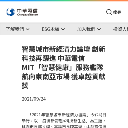
搜尋
了解我們
ESG永續
加入我們
投資人
智慧城市新經濟力論壇 創新
科技再躍進 中華電信
MIT「智慧健康」服務艦隊
航向東南亞市場 獲卓越貢獻
獎
2021/09/24
「
2021
年智慧城市新經濟力壇論」今
(24)
日
舉行，以「疫後新常態
x
科技新生活」為主題，
桃園市長鄭文燦、高雄市長陳其邁、中華電信技