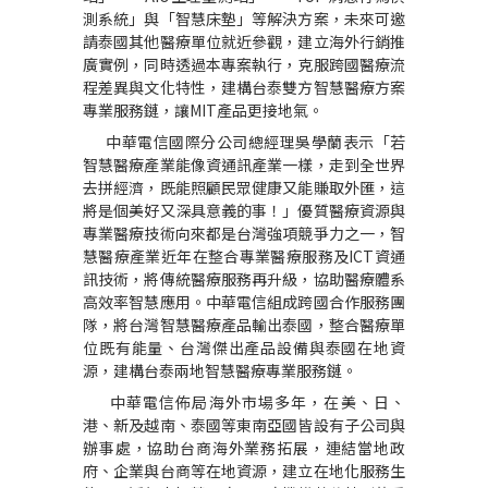
測系統」與「智慧床墊」等解決方案，未來可邀
請泰國其他醫療單位就近參觀，建立海外行銷推
廣實例，同時透過本專案執行，克服跨國醫療流
程差異與文化特性，建構台泰雙方智慧醫療方案
專業服務鏈，讓
MIT
產品更接地氣。
中華電信國際分公司總經理吳學蘭表示「若
智慧醫療產業能像資通訊產業一樣，走到全世界
去拼經濟，既能照顧民眾健康又能賺取外匯，這
將是個美好又深具意義的事！」優質醫療資源與
專業醫療技術向來都是台灣強項競爭力之一，智
慧醫療產業近年在整合專業醫療服務及
ICT
資通
訊技術，將傳統醫療服務再升級，協助醫療體系
高效率智慧應用。中華電信組成跨國合作服務團
隊，將台灣智慧醫療產品輸出泰國，整合醫療單
位既有能量、台灣傑出產品設備與泰國在地資
源，建構台泰兩地智慧醫療專業服務鏈。
中華電信佈局海外市場多年，在美、日、
港、新及越南、泰國等東南亞國皆設有子公司與
辦事處，協助台商海外業務拓展，連結當地政
府、企業與台商等在地資源，建立在地化服務生