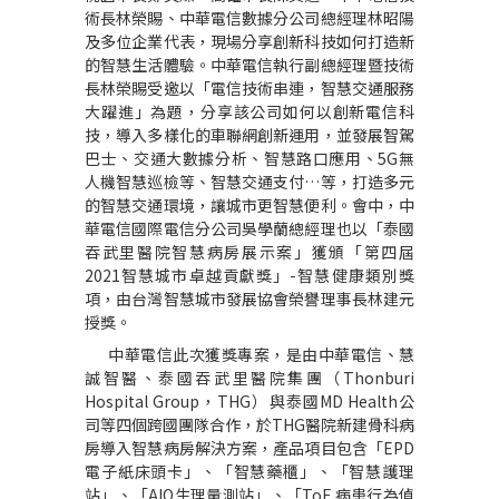
術長林榮賜、中華電信數據分公司總經理林昭陽
及多位企業代表，現場分享創新科技如何打造新
的智慧生活體驗。中華電信執行副總經理暨技術
長林榮賜受邀以「電信技術串連，智慧交通服務
大躍進」為題，分享該公司如何以創新電信科
技，導入多樣化的車聯網創新運用，並發展智駕
巴士、交通大數據分析、智慧路口應用、
5G
無
人機智慧巡檢等、智慧交通支付…等，打造多元
的智慧交通環境，讓城市更智慧便利。會中，中
華電信國際電信分公司吳學蘭總經理也以「泰國
吞武里醫院智慧病房展示案」獲頒「第四屆
2021
智慧城市卓越貢獻獎」
-
智慧健康類別獎
項，由台灣智慧城市發展協會榮譽理事長林建元
授獎。
中華電信此次獲獎專案，是由中華電信、慧
誠智醫、泰國吞武里醫院集團（
Thonburi
Hospital Group
，
THG
）與泰國
MD Health
公
司等四個跨國團隊合作，於
THG
醫院新建骨科病
房導入智慧病房解決方案，產品項目包含「
EPD
電子紙床頭卡」、「智慧藥櫃」、「智慧護理
站」、「
AIO
生理量測站」、「
ToF
病患行為偵