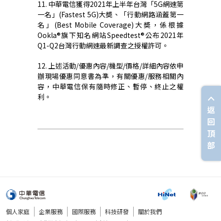
11. 中華電信獲得
2021
年上半年台灣「
5G
網速第
一名」
(Fastest 5G)
大奬、「行動網路涵蓋第一
名」
(Best Mobile Coverage)
大奬，係根據
Ookla®
旗下知名網站
Speedtest®
公布
2021
年
Q1-Q2
台灣行動網速最新調查之授權許可。
12.
上述活動
/
優惠內容
/
機型
/
價格
/
詳細內容依申
辦現場優惠同意書為準，有關優惠
/
服務相關內
容，中華電信保有隨時修正、暫停、終止之權
利。
返
回
頂
部
個人家庭
企業服務
國際服務
科技研發
關於我們