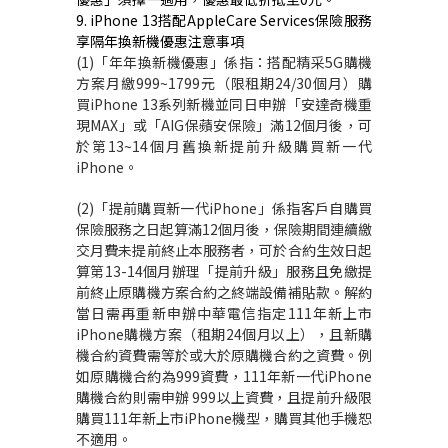
9.
iPhone 13
搭配
AppleCare Services
保險服務
享隔年換新機優惠注意事項
(1)
「年年換新機優惠」係指：搭配精采
5G
購機
方案月繳
999~1799
元（限租期
24/30
個月）購
買
iPhone 13
系列新機並同日申辦「安達奇機重
現
MAX
」或「
AIG
保蘋安保險」滿
12
個月後，可
於第
13~14
個月舊換新提前升級購買新一代
iPhone
。
(2)「提前購買新一代iPhone」係指客戶自購買
保險服務之日起算滿12個月後，保險期間連續繳
交月費未提前終止本服務者，可於合約生效日起
算第13-14個月辦理「提前升級」服務且免繳提
前終止原購機方案合約之終端設備補貼款。解約
當日需再重新申辦中華電信指定111年新上市
iPhone購機方案（租期24個月以上），且新購
機合約資費需等於或大於原購機合約之資費。例
如原購機合約為999資費，111年新一代iPhone
購機合約則需申辦 999以上資費，且提前升級限
購買111年新上市iPhone機型，購買其他手機恕
不適用。