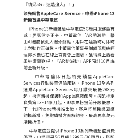
『精采
5G
，速造強大』！」
領先銷售
AppleCare Service
，申辦
iPhone 13
新機首選中華電信
iPhone13
新機體驗中華電信
5G
應用服務最有
感！居家健身正夯，中華電信「
AR
動滋動」藉
由
AI
體感偵測人體骨骼點，用戶在運動時可即時
比對動作正確性。中華電信董事長謝繼茂與總經
理郭水義也在線上首賣會上體驗，獲得線上觀看
果迷讚聲歡呼。「
AR
動滋動」
APP
預計
10
月底
前全新升級。
中華電信即日起領先銷售
AppleCare
Services
行動裝置保險服務，
iPhone 13
全系列
選購
AppleCare Services
每月繳交最低
288
元
起，擁有新機保護和
Apple
原廠保障。搭配指定
資費第
13~14
個月起，即享果粉提前升級優惠，
下一代
iPhone
新機推出後，客戶將舊機繳回續
約換新機，免繳購機方案解約金，最高再享萬元
購機折價。
中華電信並提供
iPhone 13
系列新機超值資費
優惠，申辦精采
5G
月繳
1399
元
(36
個月
)
，搭配