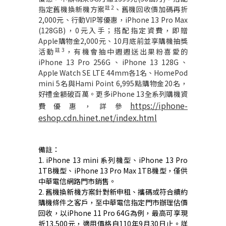
註
2
指定舊機換新機方案
、舊機回收價加碼再折
2,000
元、行動
VIP
等優惠，
iPhone 13 Pro Max
(128GB)
，
0
元入手；搭配指定資費，即贈
Apple
購物金
2,000
元、
10
月底前並享購機抽獎
註
3
活動
，有機會抽中週週送出果粉喜愛的
iPhone 13 Pro 256G
、
iPhone 13 128G
、
Apple Watch SE LTE 44mm
各
1
名、
HomePod
mini 5
名與
Hami Point 6,995
點購物金
20
名，
好禮金額破百萬。更多
iPhone 13
全系列購機資
https://iphone-
費優惠，詳參
eshop.cdn.hinet.net/index.html
備註：
1.
iPhone 13 mini
系列機型、
iPhone 13 Pro
1TB
機型、
iPhone 13 Pro Max 1TB
機型，僅供
中華電信網路門市銷售。
2.
舊機換新機方案針對新申租、攜碼或符合續約
購機條件之客戶，至中華電信指定門市辦理估價
回收，以
iPhone 11 Pro 64G
為例，最高可享現
折
13,500
元，適用價格自
110
年
9
月
30
日止。詳