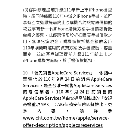
(3)
客戶辦理提前升級
111
年新上市
iPhone
機型
時，須同時繳回
110
年申辦之
iPhone
手機，並可
享有乙次免繳提前終止原購機合約終端設備補貼
款並享有新一代
iPhone
購機方案手機價款折抵
金額之優惠，此優惠僅限於折抵購買手機價款之
用，無法兌換現金，購機價款折抵金額依客戶
110
年購機時選用的資費方案及手機型號、容量
而定，並於客戶辦理提前升級
111
年新上市之
iPhone
購機方案時，於手機價款抵扣。
10.
「領先銷售
AppleCare Services
」：係指中
華電信於
110
年
9
月
24
日前銷售
AppleCare
Services
，是全台唯一銷售
AppleCare Services
的電信業者。
110
年
9
月
24
日前銷售的
AppleCare Services
係由安達產險推出的「安達
奇機重現
MAX
」；
AIG
保蘋安保險即將推出。更
多內容，請詳參
www.cht.com.tw/home/apple/service-
offer-description/applecareservices