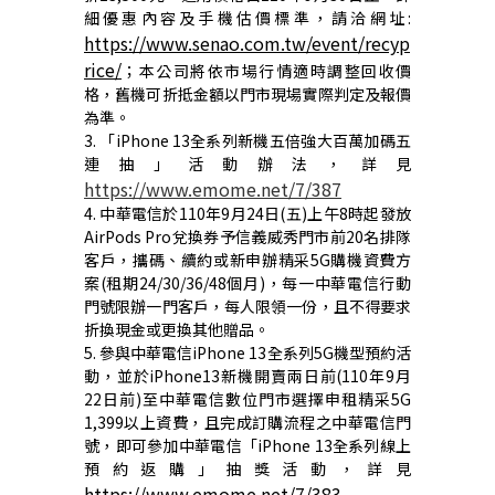
細優惠內容及手機估價標準，請洽網址
:
https://www.senao.com.tw/event/recyp
rice/
；本公司將依市場行情適時調整回收價
格，舊機可折抵金額以門市現場實際判定及報價
為準。
3.
「
iPhone 13
全系列新機
五倍強大百萬加碼五
連抽」活動辦法，詳見
https://www.emome.net/7/387
4. 中華電信於
110
年
9
月
24
日
(
五
)
上午
8
時起發放
AirPods Pro
兌換券予信義威秀門市前
20
名排隊
客戶，攜碼、續約或新申辦精采
5G
購機資費方
案
(
租期
24/30/36/48
個月
)
，每一中華電信行動
門號限辦一門客戶，每人限領一份，且不得要求
折換現金或更換其他贈品。
5.
參與中華電信
iPhone 13
全系列
5G
機型預約活
動，並於
iPhone13
新機開賣兩日前
(110
年
9
月
22
日前
)
至中華電信數位門市選擇申租精采
5G
1,399
以上資費，且完成訂購流程之中華電信門
號，即可參加中華電信「
iPhone 13
全系列線上
預約返購」抽獎活動，詳見
https://www.emome.net/7/383