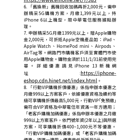
6.
「舊換新」舊機回收加碼再折
2,000
元，需申
辦精采
5G
購機方案，月繳
1,399
元以上，持
iPhone 6
以上機型，限中華電信服務據點辦
理。
7.
申辦精采
5G
月繳
1399
元以上，贈
Apple
購物
金
2,000
元，可折抵
Apple
空機產品如：
iPad
、
Apple Watch
、
HomePod mini
、
Airpods
、
AirTag
等。網路門市購機客戶須至實體門市使
用
Apple
購物金。購物金須於
111/1/31
前使用完
畢。詳細優惠請見
iPhone 13
新機網
https://iphone-
址
:
eshop.cdn.hinet.net/index.html
。
8.
「行動
VIP
購機折價優惠」係指申辦本優惠之
月繳
999
以上方案客戶，依據優惠資格及續約等
級可享購機折價最高
5,000
元，行動
VIP
｢免預繳｣
需符合
VIP
資格及中華電信年資滿一年方適用；
「老客戶購機加碼優惠」係指申辦本優惠之月繳
999
以上方案客戶，依門號年資
(2
年以上
)
與所選
方案，可享購機折價
400~1,000
元不等優惠。
「行動
VIP
購機加碼優惠」或「老客戶購機加碼
優惠」須擇一適用，優惠最低折抵至
0
元。