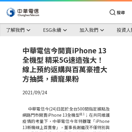
搜尋
了解我們
ESG永續
加入我們
投資人
中華電信今開賣iPhone 13
全機型 精采5G速造強大！
線上預約返購與百萬豪禮大
方抽獎，續寵果粉
2021/09/24
中華電信今
(24)
日起於全台
500
間指定據點及
註
1
網路門市開賣
iPhone 13
全機型
；在共同維護
疫情的考量下，中華電信今年特
辦理
「
iPhone
13
新機線上首賣會」，董事長謝繼茂不僅特別與