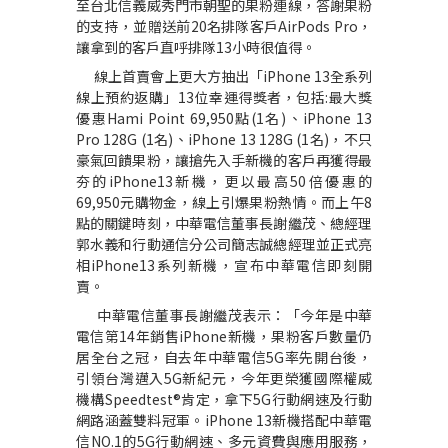
至台北信義威秀門市朝聖的果粉連線，答謝果粉
的支持，並贈送前
20
名排隊客戶
AirPods Pro
，
讓拿到的客戶直呼排隊
13
小時很值得。
線上首賣會上更大方抽出「
iPhone 13
全系列
線上預約返購」
13
位幸運得獎者，包括
:
最大獎
優惠
Hami Point 69,950
點
(1
名
)
、
iPhone 13
Pro 128G (1
名
)
、
iPhone 13 128G (1
名
)
，不只
豪氣回饋果粉，讓搶先入手新機的客戶再獲得最
夯的
iPhone13
新機，更以最高
50
倍優惠的
69,950
元購物金，線上引爆果粉熱情。而上午
8
點的關鍵時刻，中華電信董事長謝繼茂、總經理
郭水義和行動通信分公司簡志誠總經理並正式亮
相
iPhone13
系列新機，宣布中華電信即刻開
賣。
中華電信董事長謝繼茂表示：「今年是中華
電信第
14
年銷售
iPhone
新機，果粉客戶數量仍
居全台之冠，自去年中華電信
5G
率先開台後，
引領台灣邁入
5G
新紀元，今年更榮獲國際權威
機構
Speedtest®
肯定，拿下
5G
行動網速及行動
網路涵蓋雙料冠軍。
iPhone 13
新機搭配中華電
信
NO.1
的
5G
行動網速、多元資費與應用服務，