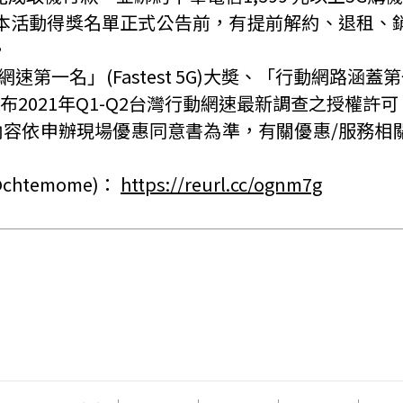
本活動得獎名單正式公告前，有提前解約、退租、
。
網速第一名」
(Fastest 5G)
大奬、「行動網路涵蓋第
布
2021
年
Q1-Q2
台灣行動網速最新調查之授權許可
內容依申辦現場優惠同意書為準，有關優惠
/
服務相
@chtemome)
：
https://reurl.cc/ognm7g