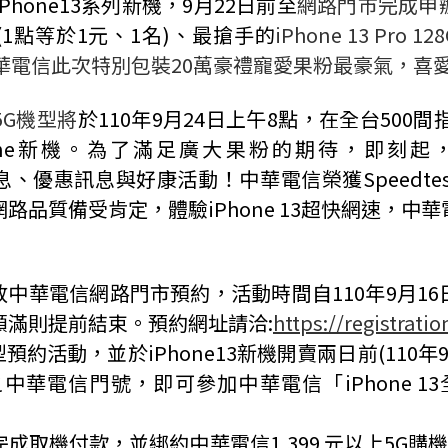
iPhone13
系列新機，
9
月
22
日前至
網路門市完成申
(1
點等於
1
元、
1
名
)
、最搶手的
iPhone 13 Pro 128
華電信此次特別包裝
20
萬豪禮寵愛果粉最豪氣，喜
5G
機型將
於
110
年
9
月
24
日上午
8
點，在全台
500
間
ne
新機。為了滿足廣大果粉的期待，即刻起
息
、
優惠訊息與好康活動！中華電信榮獲
Speedtes
網路品質備受肯定，體驗
iPhone 13
超快網速，中華
放中華電信網路門市預約，活動時間自
110
年
9
月
16
額滿則提前結束。預約網址請洽
:
https://registrat
型預約活動，並於
iPhone13
新機開賣兩日前
(110
年
之中華電信門號，即可參加中華電信「
iPhone 13
完成取機付款，並綁約中華電信
1,399
元以上
5G
購