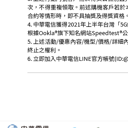
次，不得重複領取。前述購機客戶若於
合約等情形時，即不具抽獎及得獎資格
4.
中華電信獲得
2021
年上半年台灣「
5G
根據
Ookla®
旗下知名網站
Speedtest®
公
5.
上述活動
/
優惠內容
/
機型
/
價格
/
詳細
終止之權利。
6.
立即加入中華電信
LINE
官方帳號
(ID: