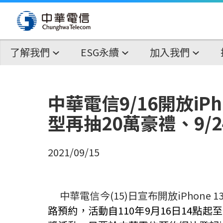
了解我們
ESG永續
加入我們
中華電信9/16開放iPh
型再抽20萬豪禮、9/24
2021/09/15
中華電信今
(15)
日宣布開放
iPhone 1
路預約，活動自
110
年
9
月
16
日
14
點起至