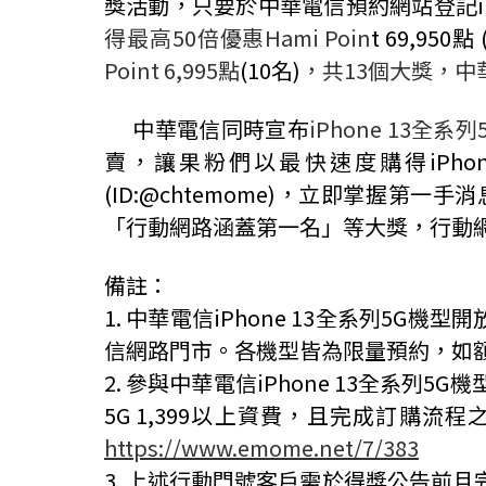
獎活動，只要於中華電信預約網站登記
得最高
50
倍優惠
Hami Poin
t 69,950
點
Point 6,995
點
(10
名
)
，共
13
個大獎，中
中華電信同時宣布
iPhone 13
全系列
賣，讓果粉們以最快速度購得
iPho
(ID:@chtemome)
，立即掌握第一手消
「行動網路涵蓋第一名」等大獎，行動
備註：
1.
中華電信
iPhone 13
全系列
5G
機型開
信網路門市。各機型皆為限量預約，如
2.
參與中華電信
iPhone 13
全系列
5G
機
5G 1,399
以上資費，且完成訂購流程
https://www.emome.net/7/383
3.
上述行動門號客戶需於得獎公告前且