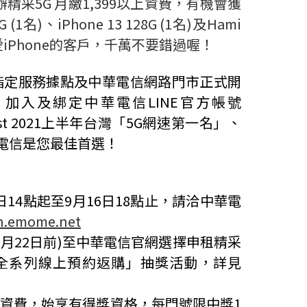
辦精采
5G
月繳
1,399
以上資費，有機會獲
G (1
名
)
、
iPhone 13 128G (1
名
)
及
Hami
愛
iPhone
的客戶，千萬不要錯過喔！
指定服務據點及中華電信網路門市正式開
，加入及綁定中華電信
LINE
官方帳號
t 2021
上半年台灣「
5G
網速第一名」、
電信是您最佳首選！
日
14
點起至
9
月
16
日
18
點止，請洽中華電
ion.emome.net
9
月
22
日前
)
至中華電信官網選擇申租精采
全系列線上預約返購」抽獎活動，詳見
機資費，始享有得獎資格，每門號限中獎
1