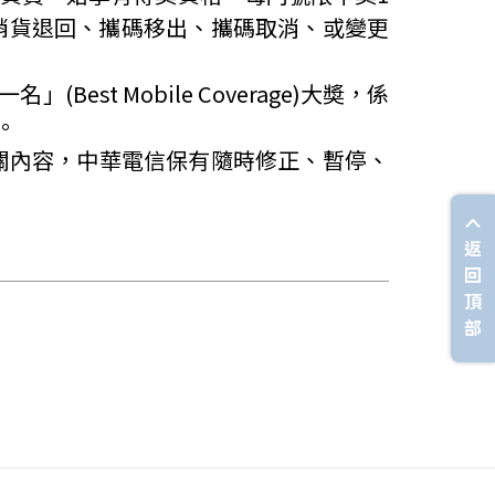
銷貨退回、攜碼移出、攜碼取消、或變更
一名」
(Best Mobile Coverage)
大奬，係
。
關內容，中華電信保有隨時修正、暫停、
返
回
頂
部