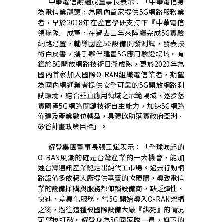
中華電信謝繼茂董事長表示：「中華電信身
為電信業龍頭，為國內首家提供5G網路服務業
者，早於2018年在產官學研支持下『中華電信
領航隊』成軍，在過去三年來陸續完成5G實驗
網路建置，輔導國產5G設備開發測試，發表技
術白皮書，攜手夥伴建置5G應用驗證場域。有
鑑於5G開放網路技術日漸成熟，更於2020年為
國內首家加入國際O-RAN組織電信業者，期望
為國內網通業者提供安全可靠的5G開放網路測
試環境，結合垂直應用領域之示範場域，逐步落
實國產5G網路關鍵技術自主能力，加速5G網路
佈建及產業數位轉型，具體協助落實政府亞洲．
矽谷計畫政策目標」。
耀登集團董事長張玉斌表示：「全球吹起的
O-RAN風潮的確是台灣產業的一大機會，能加
速台灣通訊產業鏈走出純代工市場。過去行動網
路設備多依賴大廠提供專賣的軟硬體，導致電信
業的設備採購與服務都仰賴設備商，缺乏彈性、
快速、差異化服務。當5G 開始導入O-RAN架構
之後，過往這種被國際設備大廠『綁死』的情況
可望被打破。耀登身為5G國家隊一員，旗下的