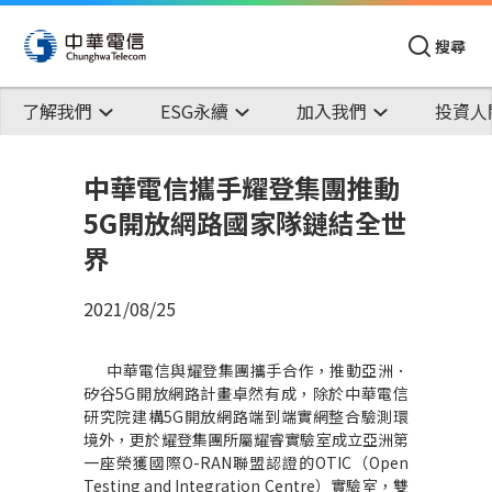
搜尋
了解我們
ESG永續
加入我們
投資人
中華電信攜手耀登集團推動
5G開放網路國家隊鏈結全世
界
2021/08/25
中華電信與耀登集團攜手合作，推動亞洲．
矽谷5G開放網路計畫卓然有成，除於中華電信
研究院建構5G開放網路端到端實網整合驗測環
境外，更於耀登集團所屬耀睿實驗室成立亞洲第
一座榮獲國際O-RAN聯盟認證的OTIC（Open
Testing and Integration Centre）實驗室，雙