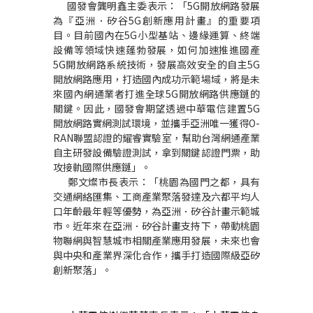
國發會龔明鑫主委表示：「5G開放網路發展
為『亞洲．矽谷5G創新應用計畫』的重要項
目。目前國內在5G小型基站、邊緣運算、終端
設備等領域快速蓬勃發展，如何加速推進國產
5G開放網路系統技術，發展高效安全的自主5G
開放網路應用，打造國內成功示範場域，將是未
來國內網通業者打進全球5G開放網路供應鏈的
關鍵。因此，國發會期望透過中華電信建置5G
開放網路實網測試環境，並攜手亞洲唯一獲得O-
RAN聯盟認證的耀睿實驗室，幫助台灣網通產業
自主研發設備驗證測試，拿到關鍵認證門票，助
攻接軌國際供應鏈」。
鄭文燦市長表示：「桃園為國門之都，具有
交通網絡匯集、工商產業聚落發達及六都平均人
口年齡最年輕等優勢，為亞洲．矽谷計畫示範城
市。近年來在亞洲．矽谷計畫支持下，帶動桃園
物聯網與智慧城市相關產業應用發展，未來也會
與中央和產業界深化合作，攜手打造國際級亞矽
創新聚落」。