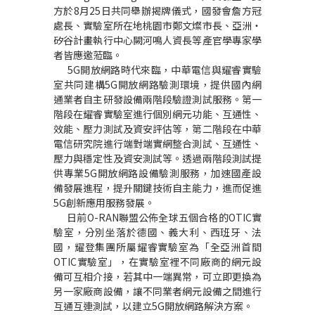
方於8月25日共同舉辦揭牌儀式，國發會詹方冠
處長、實驗室所在地桃園市鄭文燦市長、亞洲‧
矽谷計畫執行中心闕河鳴人資長等產官學專家學
者皆應邀蒞臨。
5G
開放網路時代來臨，中華電信與耀睿實驗
室共同建構5G開放網路驗測環境，提供國內網
通業者自主研發設備兩階段驗證測試服務。第一
階段在耀睿實驗室進行個別網元功能、互通性、
效能、壓力測試及資安評估等，第二階段在中華
電信研究院進行端對端實網整合測試、互通性、
壓力與穩定性及資安測試等。透過兩階段測試提
供專業5G開放網路設備驗測服務，加速國產設
備發展進程，提升關鍵技術自主能力，進而促進
5G創新應用服務發展。
日前O-RAN聯盟公佈全球五個合格的OTIC實
驗室，分別坐落於德國、義大利、西班牙、法
國，耀登集團所屬耀睿實驗室為「全亞洲首間
OTIC實驗室」，在實驗室裡不同廠商的網元設
備可互相介接，若其中一端異常，可立即更換為
另一家廠商設備，讓不同業者網元設備之間進行
互通互連測試，以建立5G開放網路解決方案。