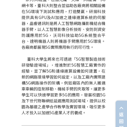
網卡等，臺科大則整合並協助各廠商將相關設備
在5G環境下測試和應用，打造雙贏。研揚科技
提供具有
GPU
及AI加速之邊緣運算系統的伺服
器，
晶睿通訊
則是將人工智慧網路攝影機結合機
器手臂，以人工智慧影像分析技術、安防到資安
防護應用於5G，沃司科技協助5G系統整合平
台、達明機器人則將機器手臂應用於5G環境。
各廠商都展現5G實際應用執行的可行性。
臺科大學生將來也可透過「5G智慧製造技術
研發驗證場域」，增進對於5G智慧工廠實作的
經驗，並了解5G和邊緣運算設備如何建置，在
新的網路環境學習如何設定，以及工廠內實際建
構5G網路操作的架構，例如廠區內的無人搬運
車車輛的控制移動、機械手臂的夾取等。讓更多
學生可以快速學習更多5G的應用，發展校園5G
及下世代物聯網低延遲應用測試場域，提供以校
園為基礎之產學合作教學及實習環境，吸引更多
人才投入以加速5G產業人才的養成。
返
回