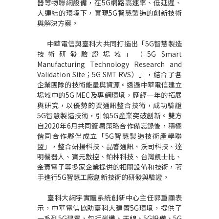
器等物聯網設備，在5G網路高速率、低延遲、
大連結的環境下，實現5G智慧製造的創新技術
與解決方案。
中華電信與臺科大共同打造出「5G智慧製造
技術研發驗證場域」（5G Smart
Manufacturing Technology Research and
Validation Site；5G SMT RVS）」，結合了各
企業團隊
的技術能量與資源。透過中華電信建立
場域中的5G MEC及專網環境，歷經一年的拓展
與研究，以優勢的資通訊整合技術，成功驗證
5G智慧製造技術，
引領5G產業突破創新
。
雙方
自2020年6月共同簽署策略合作備忘錄後，積極
偕同合作夥伴成立「5G智慧製造技術產學聯
盟」，
整合研揚科技、晶睿通訊、沃司科技、達
明機器人、寶元數控、鉑林科技、台灣凱士比、
金寶電子等多家企業提供的相關設備和技術，
著
手進行5G智慧工廠創新技術的研發與驗證。
臺科大
網宇實體系統創新中心主任郭重顯表
示，中華電信協助臺科大建置5G環境，提供了
一系列5G建置，包括光纖、天線、5G設備、5G