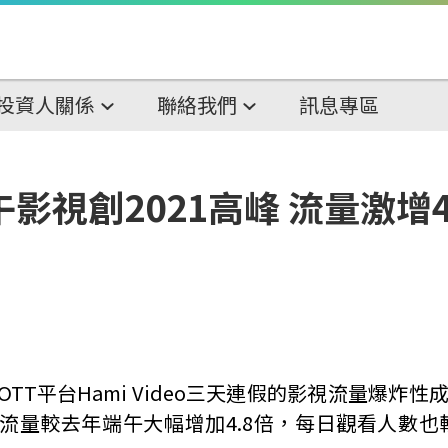
投資人關係
聯絡我們
訊息專區
 端午影視創2021高峰 流量激
OTT
平台
Hami Video
三天連假的影視流量爆炸性
流量較去年端午大幅增加
4.8
倍，每日觀看人數也