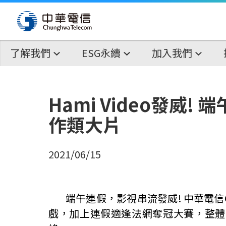
了解我們
ESG永續
加入我們
Hami Video發威!
作類大片
2021/06/15
端午連
假，影視串流發威
!
中華電信
戲，加上連假適逢法網奪冠大賽，整體