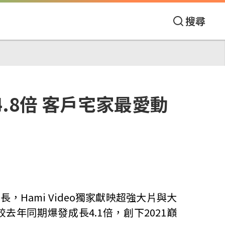
搜尋
增4.8倍 客戶宅家最愛動
成長，
Hami Video
獨家獻映超強大片與大
較去年同期爆發成長
4.1
倍，創下
2021
巔