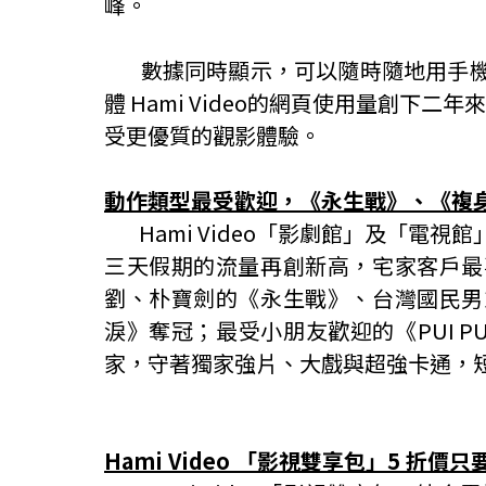
峰。
數據同時顯示，可以隨時隨地用手
體
Hami Video
的網頁使用量創下二年來
受更優質的觀影體驗。
動作類型最受歡迎，《永生戰》、《複
Hami Video
「影劇館」及「電視館
三天假期的流量再創新高，宅家客戶最
劉、朴寶劍的《永生戰》、台灣國民男
淚》奪冠；最受小朋友歡迎的《
PUI P
家，守著獨家強片、大戲與超強卡通，
Hami Video
「影視雙享包」
5
折價只