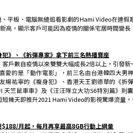
機、平板、電腦無縫追看影劇的
Hami Video
在連假
新高，顯示客戶可能因為疫情的關係宅居時間變長
身犯》、《拆彈專家》拿下前三名熱播寶座
」客戶數自疫情以來雙雙大幅成長
2
倍以上，引發新
喜愛的是「動作電影」，前三名由台港韓四大男
友楊祐寧的《複身犯》、香港天王劉德華的《拆
UI
天竺鼠車車》及《汪汪隊立大功
S6
特別篇》則
短短幾天即推升
2021 Hami Video
的影視驚爆流量，
要
$188/
月起，每月再享最高
8GB
行動上網量