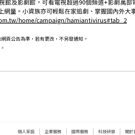
視館及影劇館，可看電視超過
90
個頻道
+
影劇萬部
上網量。小資族亦可輕鬆在家追劇、掌握國內外大
com.tw/home/campaign/hamiantivirus#tab_2
依網頁公告為準，若有更改，不另發通知。
。
個人家庭
企業服務
國際服務
科技研發
關於