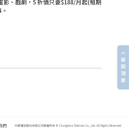
電影、戲劇，
5
折價只要
$188/
月起
(
租期
事。
返
回
頂
部
我們
中華電信股份有限公司版權所有 © Chunghwa Telecom Co., Ltd. All Rights Reserved.