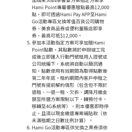
加精采5G四季饗宴方案指定方案享
Hami Point專屬優惠贈點最高12,000
點，即可透過Hami Pay APP至Hami
Go活動專區兌換等值百貨公司購物
券、美食商品券或便利量販店即享
券，最高可抵$12,000。
參加本活動指定方案可享加贈Hami
Point點數，其點數將於申辦竣工完
成後立即匯入行動門號租用人證號或
公司統編下，系統將自動以簡訊通
知，點數使用有效期間為取得點數後
第二年年底。租約期間內客戶申租之
門號有提前解約情形（包含但不限於
退租、一退一租、欠拆、調降月繳金
額至所選方案限制以下、轉預付卡、
移轉至4G系統等），則本優惠即時停
止，且須以現金繳還專案補貼款（依
未滿租期之日數比例計算）。
Hami Go活動專區供兌換之票券須依