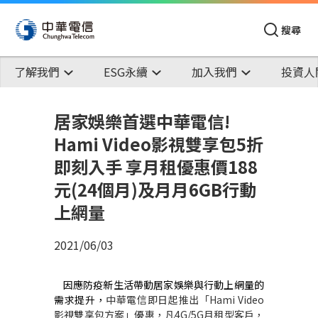
搜尋
了解我們
ESG永續
加入我們
投資人
居家娛樂首選中華電信!
Hami Video影視雙享包5折
即刻入手 享月租優惠價188
元(24個月)及月月6GB行動
上網量
2021/06/03
因應防疫新生活帶動居家娛樂與行動上網量的
需求提升，
中華電信即日起推出「
Hami Video
影視雙享包方案」優惠，凡
4G/5G
月租型客戶，