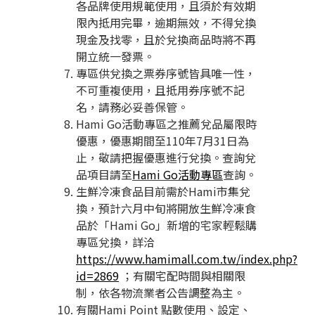
各品牌使用規範使用，且須於有效期
限內抵用完畢，逾期無效，不得兌換
現金及找零，且於兌換商品時將不再
開立統一發票。
專區供兌換之票券序號皆具唯一性，
不可重複使用，且抵用券序號不記
名，請務必妥善保管。
Hami Go活動專區之推薦兌品屬限時
優惠，優惠期間至110年7月31日為
止，敬請把握優惠進行兌換。查詢兌
品項目請至
Hami Go
活動專區
查詢。
生鮮冷凍食品目前需於Hami市集兌
換，預計六月中旬將開放生鮮冷凍食
品於「Hami Go」新增的宅家輕鬆購
專區兌換，詳洽
https://www.hamimall.com.tw/index.php?
id=2869
；有關宅配時間與相關限
制，依各物流業者公告調整為主。
有關Hami Point 點數使用、設定、