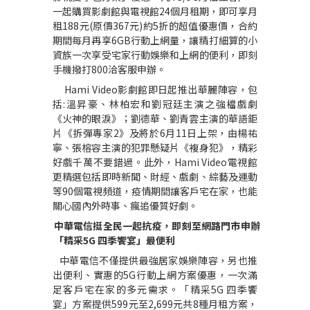
一起購買影劇館與電視館
24
個月租期，即可享月
租
188
元
(
原價
367
元
)
約
5
折的超值優惠價，合約
期間每月再享
6GB
行動上網量，讓精打細算的小
資族一次享受宅家行動娛樂和上網的便利，即刻
手機撥打
800
洽客服申辦。
Hami Video
影劇館即日起推出華麗陣容，包
括
:
溫昇豪、林柏宏和劉冠廷主演之強檔戲劇
《火神的眼淚》；劉德華、劉青雲主演的華語鉅
片《拆彈專家
2
》及將於
6
月
11
日上架，由楊祐
寧、張榕容主演的犯罪懸疑片《複身犯》，精彩
好戲千萬不要錯過。此外，
Hami Video
電視館
更精選包括即時新聞、財經、戲劇、綜藝及運動
等
90
個電視頻道，疫情期間讓客戶宅在家，也能
關心國內外時事、瘋追優質好劇。
中華電信挺全民一起抗疫，即刻至網路門市申辦
「精采
5G
四季饗宴」最便利
中華電信不僅提供最強居家娛樂陣容，另也推
出便利、實惠的
5G
行動上網方案優惠，一次滿
足客戶宅在家的多元需求。「精采
5G
四季饗
宴」方案提供
599
元至
2,699
元共
8
種月租方案，