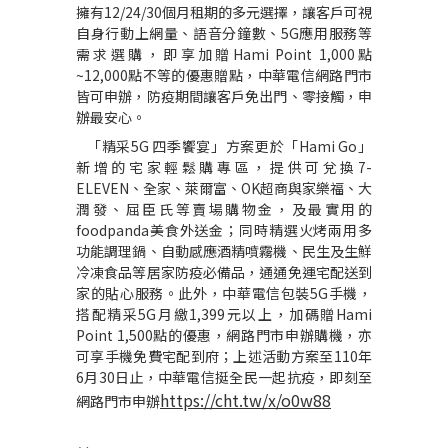
擁有
12/24/30
個月租期的多元選擇，讓客戶可視
自身行動上網量、語音分鐘數、
5G
應用服務等
需求選購，即享加贈
Hami Point 1,000
點
~12,000
點不等的優惠贈點，中華電信網路門市
皆可申辦，防疫期間讓客戶免出門、零接觸，申
辦最安心。
「精采
5G
四季饗宴」方案更於「
Hami Go
」
新增的宅家輕鬆購專區，提供可兌換
7-
ELEVEN
、全家、萊爾富、
OK
超商與家樂福、大
潤發、屈臣氏等賣場購物金，及最實用的
foodpanda
美食外送金；同時精選火烤兩用多
功能調理鍋、自動感應酒精噴霧機、民生及生鮮
冷凍食品等居家防疫必備品，通通免運宅配送到
家的貼心服務。此外，中華電信包裝
5G
手機，
搭配精采
5G
月繳
1,399
元以上，加碼贈
Hami
Point 1,500
點的優惠，網路門市申辦購機，亦
可享手機免費宅配到府；上述活動方案至
110
年
6
月
30
日止，中華電信挺全民一起抗疫，即刻至
https://cht.tw/x/o0w88
網路門市申辦