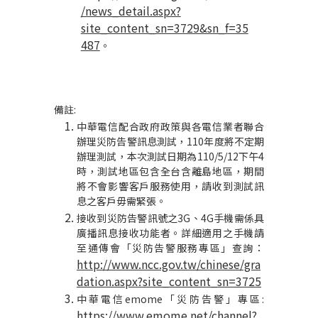
/news_detail.aspx?
site_content_sn=3729&sn_f=35
487
。
備註
:
中華電信配合政府政策與各電信業者聯合
辦理災防告警訊息測試，
110
年度將不定期
辦理測試，本次測試日期為
110/5/12
下午
4
時，測試地區包含全台含離島地區，期間
將不會影響客戶服務使用，請收到測試訊
息之客戶毋需緊張。
接收到災防告警訊號之
3G
、
4G
手機需係具
廣播訊息接收功能者。詳細適用之手機請
至通傳會「災防告警服務專區」查詢：
http://www.ncc.gov.tw/chinese/gra
dation.aspx?site_content_sn=3725
中華電信
emome
「災防告警」專區
:
https://www.emome.net/channel?