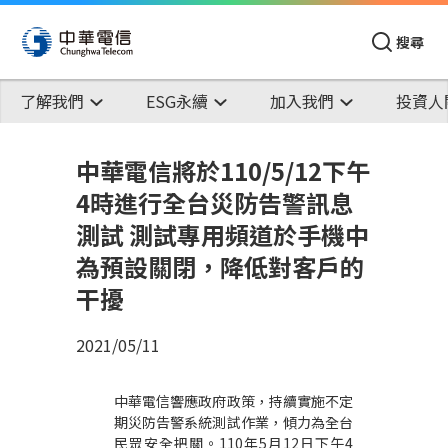
搜尋
了解我們
ESG永續
加入我們
投資人
中華電信將於110/5/12下午
4時進行全台災防告警訊息
測試 測試專用頻道於手機中
為預設關閉，降低對客戶的
干擾
2021/05/11
中華電信響應政府政策，持續實施
不定
期災防告警系統測試
作業，傾力為全台
民眾安全把關。
110
年
5
月
12
日下午
4