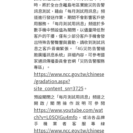
時，將於全台含離島地區實施災防告警
訊息測試，
藉由「每月測試用訊息」頻
道進行發送作業
，
期間不會影響客戶使
用服務。「每月測試用訊息」頻道於多
數手機中預設值為關閉，以儘量降低對
客戶的干擾，僅有少部分客戶手機會發
出特殊告警聲響與震動，請收到測試訊
息之客戶毋
需
緊張。「
4G
災防告警細
胞廣播訊息系統」詳細內容，可參考國
家通訊傳播委員會官網「災防告警服務
專區」。
https://www.ncc.gov.tw/chinese
/gradation.aspx?
site_content_sn=3725
。
預設關閉之「每月測試用訊息」頻道之
開啟
/
關閉操作說明可參閱
https://www.youtube.com/wat
ch?v=L0SQIGu4mfo
，或洽各品牌
手機業者客服專線
https://www.ncc.gov.tw/chinese