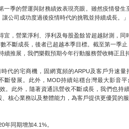
第一季的營運與財務績效表現亮眼。雖然疫情發生
，讓公司成功度過後疫情時代的挑戰並持續成長。」
得宜，營業淨利、淨利及每股盈餘皆超越財測，同
辦數不斷成長，後者已超越本季目標。截至第一季止
持續推展，我們樂觀預期今年行動服務營收轉正且
情時代的宅商機，固網寬頻的
ARPU
及客戶升速量
不斷發展。此外，
MOD
持續站穩台灣最大影音平
效。此外，隨著資通訊營收不斷成長，我們也持
設、核心業務以及整體能力，為客戶提供更優質的服
20
年同期增加
4.1%
。