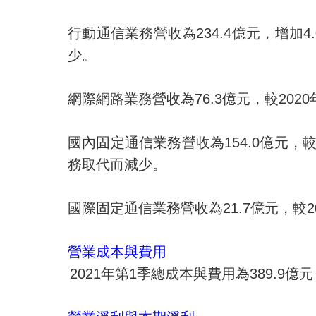
行動通信業務營收為
234.4
億元，增加
4
少。
網際網路業務營收為
76.3
億元，較
2020
國內固定通信業務營收為
154.0
億元，
務取代而
減少。
國際固定通信業務營收為
21.7
億元，較
2
營業成本與費用
2021
年
第
1
季總成本與費用為
389.9
億元