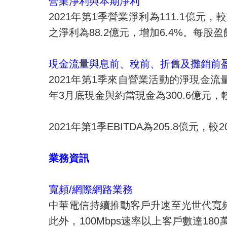
營業淨利與本期淨利
2021
年第
1
季營業淨利為
111.1
億元，較
之淨利為
88.2
億元，增加
6.4%
。每股盈
現金流量與息前、稅前、折舊及攤銷前
2021
年第
1
季來自營業活動的淨現金流
年
3
月底現金與約當現金為
300.6
億元，
2021
年第
1
季
EBITDA
為
205.8
億元，較
2
業務資訊
寬頻
/
網際網路業務
中華電信持續推動客戶升速至光世代寬
此外，
100Mbps
速率以上客戶數達
180