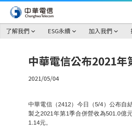
了解我們
ESG永續
加入我們
中華電信公布2021
2021/05/04
中華電信（
2412
）今日（
5/4
）公布自
製之
2021
年第
1
季合併營收為
501.0
億
1.14
元。