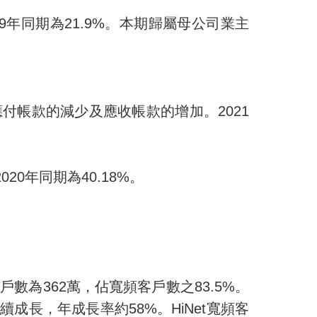
9
年同期為
21.9%
。本期歸屬母公司業主
應付帳款的減少及應收帳款的增加。
2021
2020
年同期為
40.18%
。
客戶數為
362
萬，佔寬頻客戶數之
83.5%
。
持續成長，年成長率約
58%
。
HiNet
寬頻客