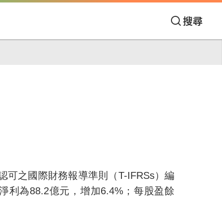
搜尋
認可之國際財務報導準則（
T-IFRSs
）
編
淨利為
88.2
億元，增加
6.4%
；每股盈餘