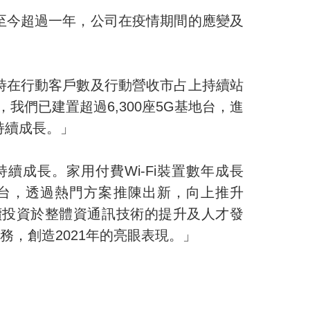
至今超過一年，公司在疫情期間的應變及
時在行動客戶數及行動營收市占上持續站
，我們已建置超過
6,300
座
5G
基地台，進
持續成長。」
持續成長。家用付費
Wi-Fi
裝置數年成長
台，透過熱門方案推陳出新，向上推升
續投資於整體資通訊技術的提升及人才發
務，創造
2021
年的亮眼表現。」