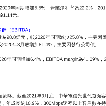
2020
年同期增加
5.5%
。營業淨利率為
22.2
%
，
201
餘
1.14
元。
盈餘（
EBITDA
）
量為
98.8
億元，較
2020
年同期減少
25.8%
，主要因
較
2020
年
3
月底增加
81.4%
，主要因發行公司債。
020
年同期增加
6.4%
，
EBITDA margin
為
41.09%
，
頻策略。截至
2021
年
3
月底，中華電信光世代寬頻
萬，年成長約
10.9%
，
300Mbps
速率以上客戶數亦