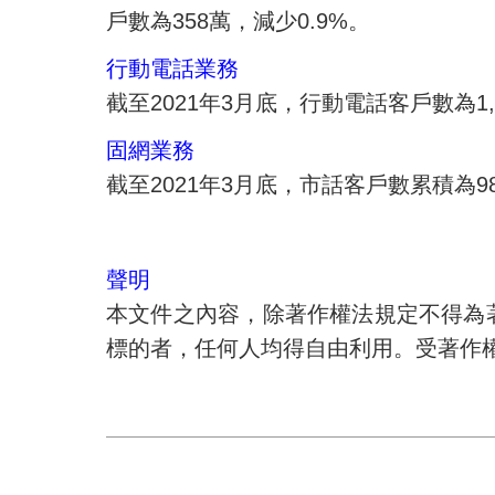
戶數為
358
萬，減少
0.9%
。
行動電話業務
截至
2021
年
3
月底，行動電話客戶數為
1
固網業務
截至
2021
年
3
月底，市話客戶數累積為
9
聲明
本文件之內容，除著作權法規定不得為
標的者，任何人均得自由利用。受著作