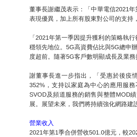
董事長謝繼茂表示：「中華電信
2021
年
表現優異，加上所有股東對公司的支持
「
2021
年第一季因提升獲利的策略執行
穩領先地位。
5G
高資費佔比與
5G
總申
度超前。隨著
5G
客戶數明顯成長及業務
謝董事長進一步指出，「受惠於後疫
352%
，支持以家庭為中心的應用服務
SVOD
及頻道服務的銷售與整體
MOD
績
展。展望未來，我們將持續強化網路建
營業收入
2021
年第
1
季合併營收
501.0
億元，較
20