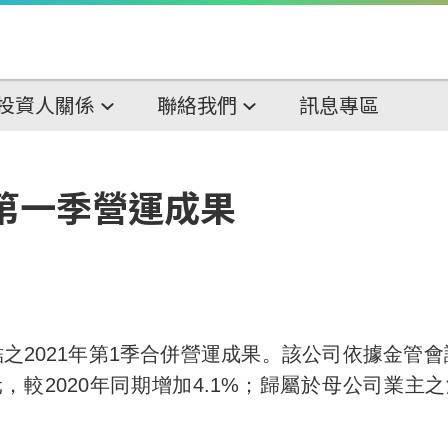
投資人關係
聯絡我們
訊息專區
年第一季營運成果
結之
2021
年
第
1
季合併
營運成果。該公司
依據金管會
元，較
2020
年同期增加
4.1%
；歸屬於母公司業主之