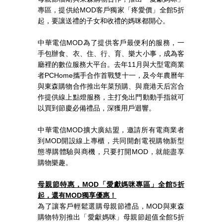
專區，提供給
MOD
客戶獨家「疼愛價」全館
5
折
起，要讓送禮的子女和收禮的媽咪都開心。
中華電信
MOD
為了提供客戶最便利的服務，一
手包辦食、衣、住、行、育、樂大小事，成為客
廳裡的數位服務大平台。去年
11
月與大型電商業
者
PCHome
攜手合作首戰雙十一，及今年農曆年
與東森購物合作推出年菜預購、與鹿港天后宮合
作提供線上點燈服務，主打免出門動動手指就可
以買到節慶必備禮品，深獲用戶迴響。
中華電信
MOD
擴大廣結盟，邀請所有電商業者
到
MOD
開設線上專櫃，共同開創電視購物新型
態導購體驗與商機，只要打開
MOD
，就能盡享
購物樂趣。
母親節特惠，
MOD
「愛獻媽咪專區」全館
5
折
起，還有
MOD
獨享優惠
！
為了讓客戶輕鬆選購母親節禮品，
MOD
與東森
購物特別推出「愛獻媽咪」母親節超值全館
5
折