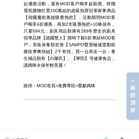
起優惠活動，還有
MOD
客戶獨享超殺價。韓國
電視購物狂賣
100
萬組的超級熱賣冠軍家事商品
【韓國魔術萬能吸塵拖把】，活動期間
MOD
客
戶獨享
6
折優惠，再加
2
支吸塵拖把
+10
條抹布，
只要
594
元；廚具用品類將有
289
年歷史的廚具
領導品牌【德國雙人】限時下殺
5
折專給
MOD
客
戶；美妝保養類首推【
SAMPO
聲寶極速震動筋
膜按摩爽快組】
2
千有找，買一台再送一台；養
生補品類有【白蘭氏】、【華陀】等健康食品，
讓媽咪永保年輕美麗！
路徑：
MOD
首頁
>
免費專區
>
愛獻媽咪
返
回
頂
部