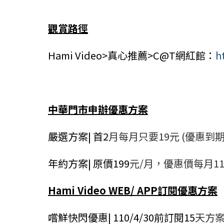
觀賞路徑
Hami Video>
真心推薦>C@T網紅館：
h
中華門市申辦優惠方案
嚴選方案| 首2
月每月只要19元 (優惠到期
年約方案| 原價199
元/月，優惠價每月119
Hami Video WEB/ APP
訂閱優惠方案
嚐鮮快閃優惠| 110/4/30前訂閱15
天方案