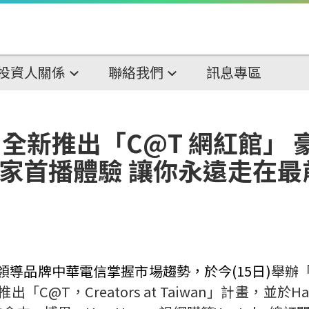
投資人關係
聯絡我們
訊息專區
eo 全新推出「C@T 網紅館」
線 獨家首播體驗 讓你永遠走在
導品牌中華電信掌握市場趨勢，於今(15日)
舉辦
@T，Creators at Taiwan」計畫，並於H