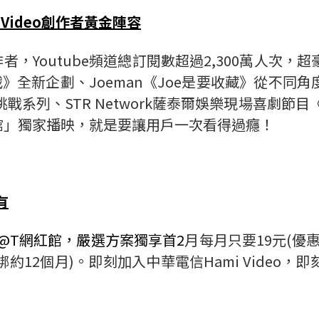
 Video創作者黃金陣容
者，Youtube頻道總訂閱數超過2,300萬人次
戰》全新企劃、Joeman《Joe是要收藏》從不同
系列、STR Network薩泰爾娛樂現場喜劇節
 網紅館」獨家播映，就是要讓用戶一次看得過癮！
有
 C@T網紅館，嚴選方案獨享首2
月每月只要19元(優
，綁約12個月)。即刻加入中華電信Hami Vide