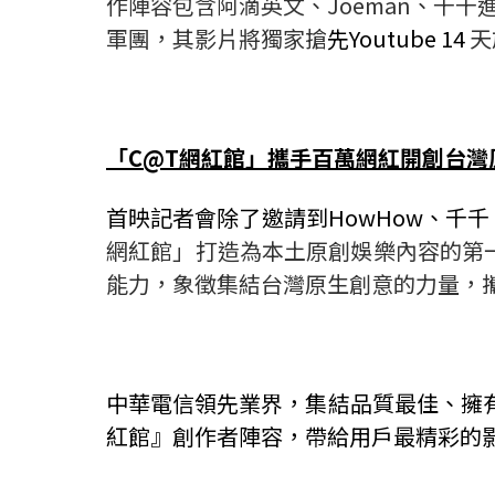
作陣容包含阿滴英文、Joeman、千千進
軍團，其影片將獨家搶
先Youtube 14
天
「C@T網紅館」攜手百萬網紅開創台灣
首映記者會除了邀請到HowHow、千千、
網紅館」打造為本土原創娛樂內容的第
能力，象徵集結台灣原生創意的力量，
中華電信領先業界，集結品質最佳、擁有
紅館』創作者陣容，帶給用戶最精彩的