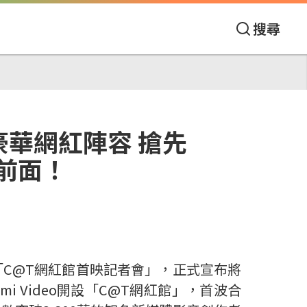
搜尋
 豪華網紅陣容 搶先
最前面！
「C@T網紅館首映記者會」，正式宣布將
ami Video開設「C@T網紅館」，首波合