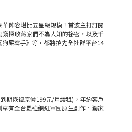
，超豪華陣容堪比五星級規模！首波主打訂閱
角度窺探收藏家們不為人知的祕密，以及千
目《狗屎寫手》等，都將搶先全社群平台14
惠到期恢復原價199元/月續租)，年約客戶
o，即刻享有全台最強網紅軍團原生創作，獨家