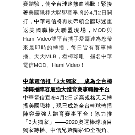
賽體驗，使
全台球迷熱血沸騰！緊接
著
美國職棒大聯盟賽季將於4月2日開
打，
中華電信將再次帶領全體球迷重
返美國職棒大聯盟現場，
MOD
與
Hami Video雙平台攜手愛爾達為您帶
來最即時的轉播，每日皆有賽事轉
播、天天MLB，看棒球唯一指名中華
電信MOD、Hami Video！
中華電信推「3大獨家」 成為全台棒
球轉播陣容最強大體育賽事轉播平台
中華電信宣布4月2日起高規格天天轉
播美國職棒，現已成為全台棒球轉播
陣容最強大體育賽事平台！除力推
「3大獨家」——2020奧運棒球項目
獨家轉播、中信兄弟獨家4D全視角、