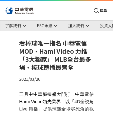
搜尋
了解我們
ESG永續
加入我們
投資人
看棒球唯一指名 中華電信
MOD、Hami Video 力推
「3大獨家」 MLB全台最多
場、棒球轉播最齊全
2021/03/26
三月中中華職棒盛大開打，中華電信
Hami Video
領先業界，以「
4D
全視角
Live 轉播」提供球迷全場零死角的觀