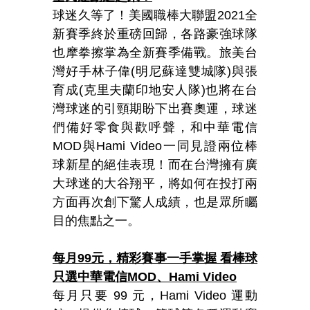
球迷久等了！美國職棒大聯盟2021全
新賽季終於重磅回歸，各路豪強球隊
也摩拳擦掌為全新賽季備戰。旅美台
灣好手林子偉(明尼蘇達雙城隊)與張
育成(克里夫蘭印地安人隊)也將在台
灣球迷的引頸期盼下出賽奧運，球迷
們備好零食與歡呼聲，和中華電信
MOD與Hami Video一同見證兩位棒
球新星的絕佳表現！而在台灣擁有廣
大球迷的大谷翔平，將如何在投打兩
方面再次創下驚人成績，也是眾所矚
目的焦點之一。
每月99元，精彩賽事一手掌握 看棒球
只選中華電信MOD、Hami Video
每月只要 99 元，Hami Video 運動