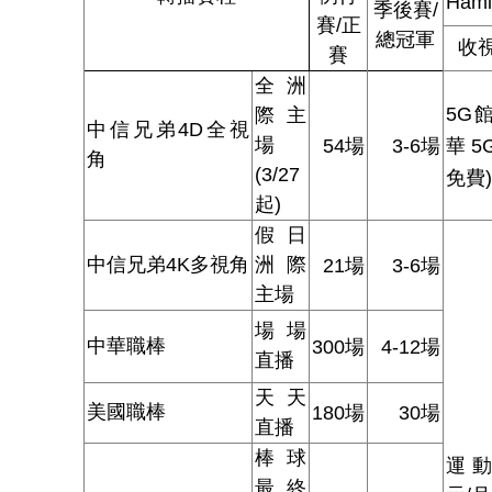
Hami
季後賽/
賽/正
總冠軍
收
賽
全洲
5G
館
際主
中信兄弟4D全視
場
54
場
3-6
場
華5
角
(3/27
免費)
起)
假日
中信兄弟4K多視角
洲際
21
場
3-6
場
主場
場場
中華職棒
300
場
4-12
場
直播
天天
美國職棒
180
場
30
場
直播
棒球
運動
最終