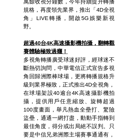
萬餘收視分鐘數，今年持續提升轉播
規格，再度領先業界，推出「4D全視
角」LIVE轉播，開啟5G娛樂新視
野。
超過40台4K高速攝影機拍攝，翻轉觀
賽體驗極致過癮！
多視角轉播廣受球迷好評，經球迷不
斷熱切詢問，中華電信正式宣告多視
角回歸洲際棒球場，更將轉播規格升
級到業界極致，正式推出4D全視角，
在球場架設40逾台4K高速攝影機拍
攝，提供用戶任意縮放、旋轉超過
100度畫面，舉凡熱血全壘打、驚險
盜壘，通通一網打盡，動動手指轉到
最佳角度，得分或出局絕不誤判。只
要是中信兄弟洲際主場賽事通通有，