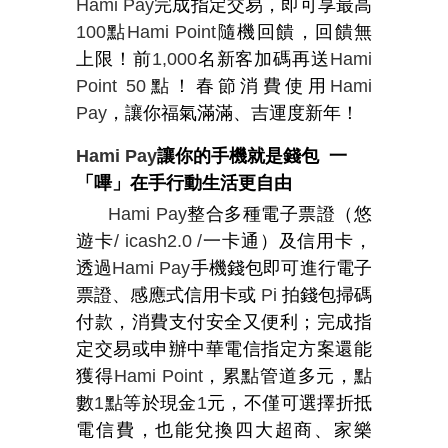
Hami Pay
完成指定交易，即可享最高
100
點
Hami Point
隨機回饋，回饋無
上限！前
1,000
名新客加碼再送
Hami
Point 50
點！春節消費使用
Hami
Pay
，讓你福氣滿滿、吉運度新年！
Hami Pay
讓你的手機就是錢包
一
「嗶」在手行動生活更自由
Hami Pay
整合多種電子票證（悠
遊卡
/ icash2.0 /
一卡通）及信用卡，
透過
Hami Pay
手機錢包即可進行電子
票證、感應式信用卡或
Pi
拍錢包掃碼
付款，消費支付安全又便利；完成指
定交易或申辦中華電信指定方案還能
獲得
Hami Point
，累點管道多元，點
數
1
點等於現金
1
元，不僅可選擇折抵
電信費，也能兌換四大超商、家樂