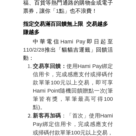
福、百貨等熱門通路的購物金或電子
票券，讓你「
1
點」也不浪費！
指定交易滿百回饋無上限
交易越多
賺越多
中華電信
Hami Pay
即日起至
110/2/28
推出
「貓貓吉運籤」
回饋活
動：
交易享回饋：
使用
Hami Pay
綁定
信用卡，完成感應支付或掃碼付
款單筆
100
元以上交易，即可享
Hami Point
隨機回饋贈點一次
(
筆
筆皆有獎，單筆最高可得
100
點
)
。
新客再加碼
：「首次」使用
Hami
Pay
綁定信用卡，完成感應支付
或掃碼付款單筆
100
元以上交易，