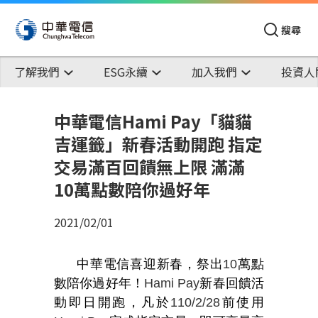
搜尋
了解我們
ESG永續
加入我們
投資人
中華電信Hami Pay「貓貓
吉運籤」新春活動開跑 指定
交易滿百回饋無上限 滿滿
10萬點數陪你過好年
2021/02/01
中華電信喜迎新春，祭出
10
萬點
數陪你過好年！
Hami Pay
新春回饋活
動即日開跑，凡於
110/2/28
前使用