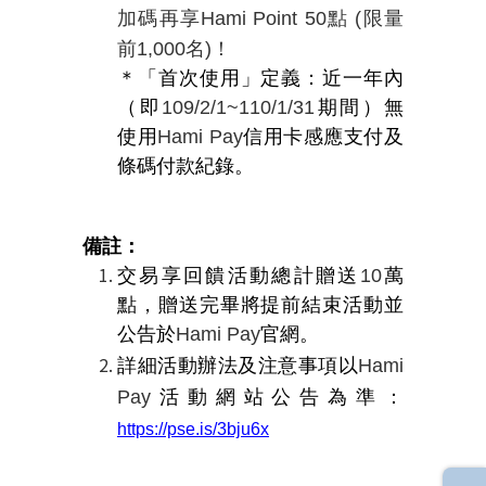
加碼再享
Hami Point 50
點
(
限量
前
1,000
名
)
！
＊「首次使用」定義：近一年內
（即
109/2/1~110/1/31
期間）無
使用
Hami Pay
信用卡感應支付及
條碼付款紀錄。
備註：
交易享回饋活動總計贈送
10
萬
點，贈送完畢將提前結束活動並
公告於
Hami Pay
官網。
詳細活動辦法及注意事項以
Hami
Pay
活動網站公告為準：
https://pse.is/3bju6x