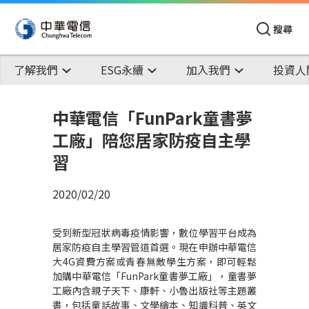
搜尋
了解我們
ESG永續
加入我們
投資人
中華電信「FunPark童書夢
工廠」陪您居家防疫自主學
習
2020/02/20
受到新型冠狀病毒疫情影響，數位學習平台成為
居家防疫自主學習管道首選。現在申辦中華電信
大
4G
資費方案或青春無敵學生方案，即可輕鬆
加購中華電信「
FunPark
童書夢工廠」，童書夢
工廠內含親子天下、康軒、小魯出版社等主題叢
書，包括童話故事、文學繪本、知識科普、英文