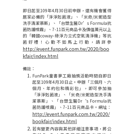
即日起至
109
年
4
月
30
日前申辦，還有機會獲得
居家必備的「淨淨剋菌液」、「米奇
/
米妮造型
洗手清潔慕斯」、「台塑生醫
Dr’s Formula
抗
菌防護噴霧」、
7-11
百元商品卡及價值萬元以上
的「韓國
coway-
綠淨力立式空氣清淨機」等抗
菌好禮！心動不如馬上行動，請詳參
http://event.funpark.com.tw/2020/boo
kfair/index.html
備註：
FunPark
童書夢工廠抽獎活動時間自即日
起至
109
年
4
月
30
日止。申辦「三個月、六
個月、年約包和精彩包」，即可參加抽
「淨淨剋菌液」、「米奇
/
米妮造型洗手清
潔慕斯」、「台塑生醫
Dr
‘
s Formula
抗
菌防護噴霧」、
7-11
百元商品卡。網址：
http://event.funpark.com.tw/2020/
bookfair/index.html
若有變更內容與其他詳細注意事項，將公