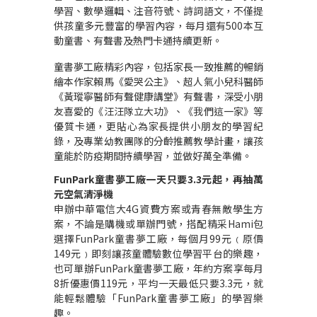
學習、數學邏輯、注音符號、詩詞語文，不僅提
供孩童多元豐富的學習內容，每月還有
500
本互
動童書、有聲書及熱門卡通持續更新。
童書夢工廠精彩內容，包括家長一致推薦的暢銷
繪本作家賴馬《愛哭公主》、超人氣小兒科醫師
《黃瑽寧醫師有聲健康講堂》有聲書，深受小朋
友喜愛的《汪汪隊立大功》、《我們這一家》等
優質卡通，更貼心為家長提供小朋友的學習紀
錄，及專業幼教團隊的分齡推薦教學計畫，讓孩
童能於防疫期間持續學習，並做好萬全準備。
FunPark
童書夢工廠一天只要
3.3
元起，再抽萬
元空氣清淨機
申辦中華電信大
4G
資費方案或青春無敵學生方
案，不論是購機或單辦門號，搭配精采
Hami
包
選擇
FunPark
童書夢工廠，每個月
99
元﹙原價
149
元﹚即刻讓孩童體驗數位學習平台的樂趣，
也可單辦
FunPark
童書夢工廠，年約方案享每月
8
折優惠價
119
元，平均一天最低只要
3.3
元，就
能輕鬆體驗「
FunPark
童書夢工廠」的學習樂
趣。