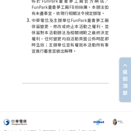
佈於
FunPark
童書夢工廠官方網站／
FunPark
童書夢工廠
FB
粉絲團。本辦法如
有未盡事宜，依現行相關法令規定辦理。
中華電信及主辦單位
FunPark
童書夢工廠
保留變更、修改或終止本活動之權利，並
保留對本活動辦法及相關規範之最終決定
權利，任何變更均自活動頁面公佈時起即
時生效；主辦單位並有權就本活動所有事
宜進行審查並做出解釋。
返
回
頂
部