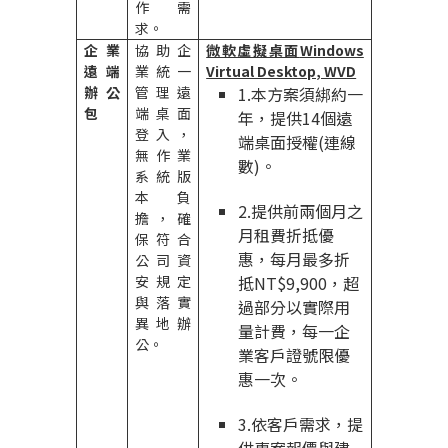
作需
求。
企業
協助企
微軟虛擬桌面
Windows
遠端
業統一
Virtual Desktop, WVD
辦公
管理遠
1.
本方案須綁約一
包
端桌面
年，提供
14
個遠
登入，
端桌面授權
(
連線
無作業
數
)
。
系統版
本負
2.
提供前兩個月之
擔，確
月租費折抵優
保符合
惠，每月最多折
公司資
安規定
抵
NT$9,900
，超
與落實
過部分以實際用
異地辦
量計費，每一企
公。
業客戶證號限優
惠一次。
3.
依客戶需求，提