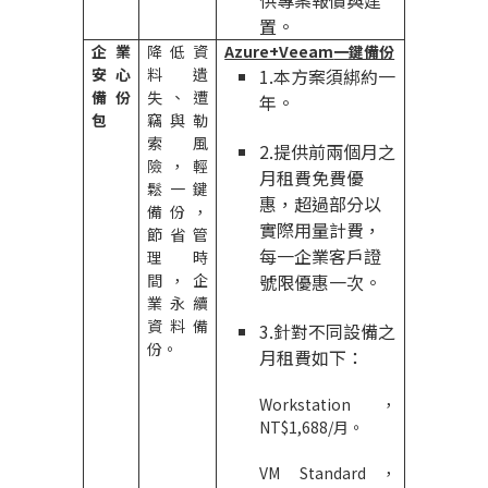
供專案報價與建
置。
企業
降低資
Azure+Veeam
一鍵備份
安心
料遺
1.
本方案須綁約一
備份
失、遭
年。
包
竊與勒
索風
2.
提供前兩個月之
險，輕
月租費免費優
鬆一鍵
惠，超過部分以
備份，
實際用量計費，
節省管
每一企業客戶證
理時
間，企
號限優惠一次。
業永續
資料備
3.
針對不同設備之
份。
月租費如下：
Workstation
，
NT$1,688/
月。
VM Standard
，