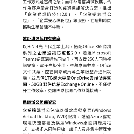
工作方式是當務之急；而中華電信與微軟攜手合
作為客戶量身打造防疫資通訊解決方案，推出
「企業通訊防疫包
2.0
」、「企業遠端辦公
包」、「企業安心備份包」等服務，在疫期時間
協助企業營運不中斷。
遠距溝通協作有效率
以
HiNet
光世代企業上網，搭配
Office 365
商務
系列之
企業通訊防疫包
2.0
，透過
Microsoft
Teams
遠距溝通協同合作，可支援
250
人同時視
訊會議、電子白板使用、螢幕桌面共享、
Office
文件共編、控管團隊成員等企業級整合通訊功
能，並
具備
1TB
超大容量
OneDrive
雲端儲存空
間、
50GB
郵件信箱
Exchange Online
，不僅提
升工作效率，更讓團隊協同合作無縫接軌。
遠距辦公仍保資安
企業遠端辦公包
係以微軟虛擬桌面
(Windows
Virtual Desktop, WVD)
服務，透過
Azure
雲端
環境快速部署及擴展
Windows
桌面與應用程
式，支援多人同時連線，讓
IT
人員能集中管理使