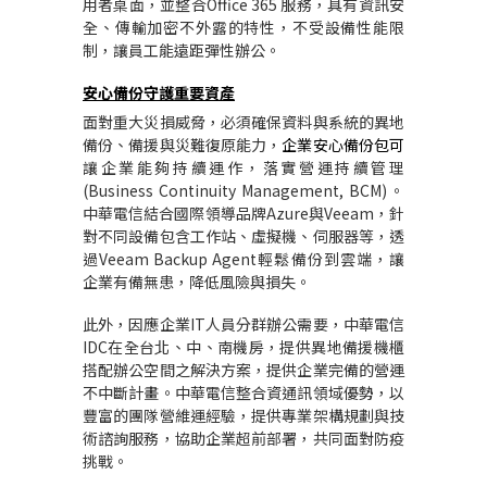
用者桌面，並整合
Office 365
服務，具有資訊安
全、傳輸加密不外露的特性，不受設備性能限
制，讓員工能遠距彈性辦公。
安心備份守護重要資產
面對重大災損威脅，必須確保資料與系統的異地
備份、備援與災難復原能力，
企業安心備份包可
讓企業能夠持續運作，落實營運持續管理
(Business Continuity Management, BCM)
。
中華電信結合國際領導品牌
Azure
與
Veeam
，針
對不同設備包含工作站、虛擬機、伺服器等，透
過
Veeam Backup Agent
輕鬆備份到雲端，讓
企業有備無患，降低風險與損失。
此外，因應企業
IT
人員分群辦公需要，中華電信
IDC
在全台北、中、南機房，提供異地備援機櫃
搭配辦公空間之解決方案，提供企業完備的營運
不中斷計畫。中華電信整合資通訊領域優勢，以
豐富的團隊營維運經驗，提供專業架構規劃與技
術諮詢服務，協助企業超前部署，共同面對防疫
挑戰。