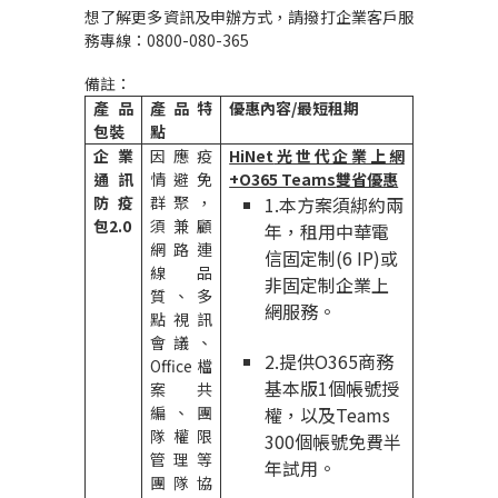
想了解更多資訊及申辦方式，請撥打企業客戶服
務專線：
0800-080-365
備註：
產品
產品特
優惠內容
/
最短租期
包裝
點
企業
因應疫
HiNet
光世代企業上網
通訊
情避免
+O365 Teams
雙省優惠
防疫
群聚，
1.
本方案須綁約兩
包
2.0
須兼顧
年，租用中華電
網路連
信固定制
(6 IP)
或
線品
非固定制企業上
質、多
網服務。
點視訊
會議、
2.
提供
O365
商務
Office
檔
基本版
1
個帳號授
案共
編、團
權，以及
Teams
隊權限
300
個帳號免費半
管理等
年試用。
團隊協