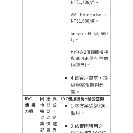
NT$1,788/
月。
VM Enterprise
，
NT$1,988/
月。
Server
，
NT$2,088/
月。
均包含
2
個硬體授權
與
800GB
儲存空間
(
可擴充
)
。
4.
依客戶需求，提
供專案報價與建
置。
IDC
因應異
IDC
備援機房
+
辦公空間
備援
地辦公
1.
本方案須綁約
6
方案
需要，
個月。
協助企
業快速
2.
依實際租用之
部署異