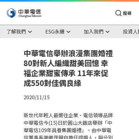
搜尋
了解我們
ESG永續
加入我們
投資人
中華電信舉辦浪漫集團婚禮
80對新人編織甜美回憶 幸
福企業甜蜜傳承 11年來促
成550對佳偶良緣
2020/11/15
新世代年輕人最嚮往企業、電信領導品牌
中華電信今
(15)
日於圓山大飯店舉辦「中
華電信
109
年員眷集團婚禮」，由中華電
信董事長謝繼茂親自擔任證婚人，與分別