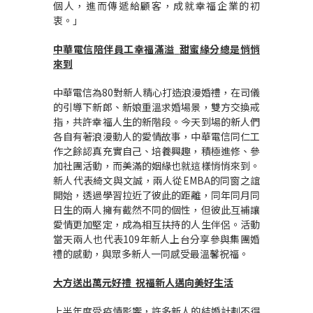
個人，進而傳遞給顧客，成就幸福企業的初
衷。」
中華電信陪伴員工幸福滿溢
甜蜜緣分總是悄悄
來到
中華電信為
80
對新人精心打造浪漫婚禮，在司儀
的引導下新郎、新娘重溫求婚場景，雙方交換戒
指，共許幸福人生的新階段。今天到場的新人們
各自有著浪漫動人的愛情故事，中華電信同仁工
作之餘認真充實自己、培養興趣，積極進修、參
加社團活動，而美滿的姻緣也就這樣悄悄來到。
新人代表綺文與文誠，兩人從
EMBA
的同窗之誼
開始，透過學習拉近了彼此的距離，同年同月同
日生的兩人擁有截然不同的個性，但彼此互補讓
愛情更加堅定，成為相互扶持的人生伴侶。活動
當天兩人也代表
109
年新人上台分享參與集團婚
禮的感動，與眾多新人一同感受最溫馨祝福。
大方送出萬元好禮
祝福新人邁向美好生活
上半年度受疫情影響，許多新人的結婚計劃不得