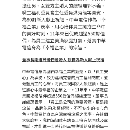
擔任男、女雙方主婚人的總經理郭水義、
職工福利委員會主任委員洪秀龍等貴賓，
為
80
對新人獻上祝福。中華電信作為「幸
福企業」表率，用心陪伴員工擁抱生命中
的美好時刻，
11
年來已促成超過
550
對佳
偶，為員工建立美滿家庭打氣，落實中華
電信身為「幸福企業」的宗旨。
董事長謝繼茂擔任證婚人
親自為新人獻上祝福
中華電信身為國內幸福企業的翹楚，以「員工安
心」為承諾，致力建構完善的員工福利制度，並
傾聽員工的心聲，將員工視同家人般照顧，是上
班族心中最幸福的企業之一。
11
年來，中華電信
集團婚禮陪伴超過
550
對佳偶締結連理。董事長
謝繼茂表示：「員工是公司的重要資產，更是讓
企業、品牌能夠永續經營，不可缺少的核心角
色。中華電信身為台灣幸福企業之表率，在這個
大家庭裡，我們深知唯有讓員工擁有認同感及幸
福感，才能進一步將這份幸福傳遞給身邊的每一