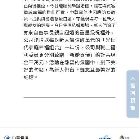
已向後推延，今日能順利舉辦婚禮，讓在場賓客
備感幸福的難能可貴，中華電信也因應防疫政
策，提供與會者醫療口罩，守護現場每一位新人
與親友的健康。今日集團結婚現場，新人們除了
來自董事長親自證婚的重量級祝福外，
有
公司還贈送每對新人價值破萬元的「光世
代家庭幸福組合」一年份，公司與職工福
利委員更分別致贈「新婚賀儀」總計共現
金三萬元。活動在甜蜜的氛圍中，劃下美
好的句點，為新人們留下難忘且最美好的
記憶。
返
回
頂
部