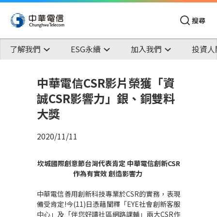
搜尋
了解我們
ESG永續
加入我們
投資人
中華電信CSR影片榮獲「資
誠CSR影響力」銀、銅雙料
大獎
2020/11/11
坎城國際創意節台灣代表肯定
中華電信創新
CSR
作為有實效
創造影響力
中華電信善用創新科技專業於
CSR
的實務，表現
備受肯定
!
今
(11)
日憑藉闡釋「
EYE
社會創新客服
中心」及「伴您好讀社區網路課輔」兩大
CSR
作