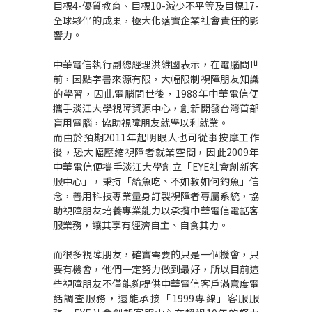
目標
4-
優質教育、目標
10-
減少不平等及目標
17-
全球夥伴的成果，極大化落實企業社會責任的影
響力。
中華電信執行副總經理洪維國表示，在電腦問世
前，因點字書來源有限，大幅限制視障朋友知識
的學習，因此電腦問世後，
1988
年中華電信便
攜手淡江大學視障資源中心，創新開發台灣首部
盲用電腦，協助視障朋友就學以利就業。
而由於預期
2011
年起明眼人也可從事按摩工作
後，恐大幅壓縮視障者就業空間，因此
2009
年
中華電信便攜手淡江大學創立「
EYE
社會創新客
服中心」，秉持「給魚吃、不如教如何釣魚」信
念，善用科技專業量身訂製視障者專屬系統，協
助視障朋友培養專業能力以承攬中華電信電話客
服業務，讓其享有經濟自主、自食其力。
而很多視障朋友，確實需要的只是一個機會，只
要有機會，他們一定努力做到最好，所以目前這
些視障朋友不僅能夠提供中華電信客戶滿意度電
話調查服務，還能承接「
1999
專線」客服服