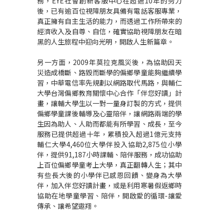
務，
EYE
社會創新客服中心在超過
10
年的努力
後，已有逾百位視障朋友具備有電話客服專業，
真正擁有自主生活的能力，而透過工作所帶來的
經濟收入及自尊、自信，確實協助視障朋友在暗
黑的人生旅程中迎向光明，開啟人生新篇章。
另一方面，
2009
年莫拉克風災後，為協助因天
災造成橋斷、路毀而斷學的偏鄉學童能夠繼續學
習，中華電信率先規劃以網路取代馬路，與輔仁
大學台灣偏鄉教育關懷中心合作「伴您好讀」計
畫，讓輔大學生以一對一量身訂製的方式，提供
偏鄉學童課後輔導及心靈陪伴，讓網路兩端的學
生因為助人、人助而都能有所學習、成長，至今
服務已提供超過十年，累積投入超過
1
億元支持
輔仁大學
4,460
位大學伴投入協助
2,875
位小學
伴，提供
91,187
小時課輔、陪伴服務，成功協助
上百位偏鄉學童考上大學，真正翻轉人生；其中
有些長大後的小學伴已感恩回饋、變身為大學
伴，加入伴您好讀計畫，或是利用寒暑假返鄉時
協助在地學童學習、陪伴，開啟愛的循環
-
讓愛
傳承、讓希望遨翔。