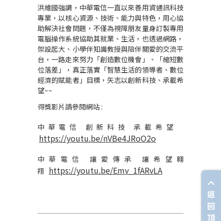
洪維國強調，中華電信一直以來善用資通訊科技
專業，以核心資源、技術、能力與特色，用心協
助解決社會問題，不僅為視障朋友量身訂製專用
電腦操作系統協助其就業、生活，也透過網路，
架設起大、小學伴知識教授與陪伴關愛的交流平
台，一路走來努力「創造數位機會」、「縮短數
位落差」，真正落實「智慧生活的領導者、數位
經濟的賦能者」目標，矢志以創新科技、承載希
望
~~
得獎影片請參閱網站 :
中華電信
創新科技
承載希望
https://youtu.be/nVBe4JRoO2o
中華電信
讓愛傳承
讓希望翱
https://youtu.be/Emv_1fARvLA
翔
返
回
頂