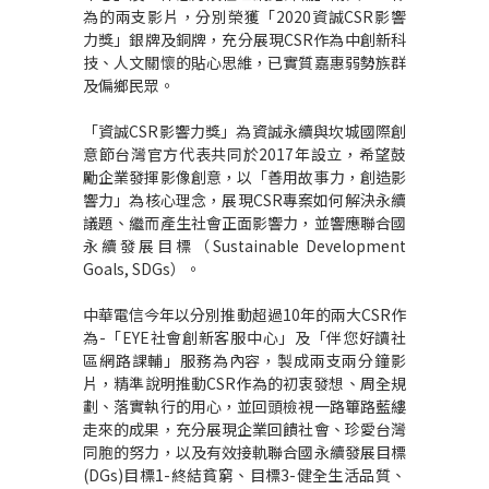
為的兩支影片，分別榮獲「
2020
資誠
CSR
影響
力獎」銀牌及銅牌，充分展現
CSR
作為中創新科
技、人文關懷的貼心思維，已實質嘉惠弱勢族群
及偏鄉民眾。
「資誠
CSR
影響力獎」為資誠永續與坎城國際創
意節台灣官方代表共同於
2017
年設立，希望鼓
勵企業發揮影像創意，以「善用故事力，創造影
響力」為核心理念，展現
CSR
專案如何解決永續
議題、繼而產生社會正面影響力，並響應聯合國
永續發展目標（
Sustainable Development
Goals, SDGs
）。
中華電信今年以分別推動超過
10
年的兩大
CSR
作
為
­-
「
EYE
社會創新客服中心」及「伴您好讀社
區網路課輔」服務為內容，製成兩支兩分鐘影
片，精準說明推動
CSR
作為的初衷發想、周全規
劃、落實執行的用心，並回頭檢視一路篳路藍縷
走來的成果，充分展現企業回饋社會、珍愛台灣
同胞的努力，以及有效接軌聯合國永續發展目標
(DGs)
目標
1-
終結貧窮、目標
3-
健全生活品質、