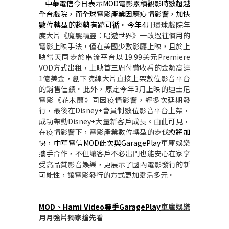
中華電信今日表示
MOD
電影累積觀影時數超越
全台戲院，而全球電影產業因應疫情影響，加快
數位轉型的趨勢有跡可循。今年
4
月環球戲院年
度大片《魔髮精靈：唱遊世界》一改過往慣用的
電影上映手法，僅在美國少數影廳上映，且於上
映當天同步於串流平台以
19.99
美元
Premiere
VOD
方式出租，上映首三周付費收看的金額高達
1
億美金，創下院線大片直接上架數位影音平台
的銷售佳績。此外，原定今年
3
月上映的迪士尼
電影《花木蘭》同因疫情影響，經多次延期發
行，最後在
Disney+
會員制數位影音平台上架，
成功帶動
Disney+
大量新客戶成長。由此可見，
在疫情影響下，電影產業數位轉型的步伐
愈將加
快，中華電信
MOD
此次與
GaragePlay
車庫娛樂
攜手合作，不但讓客戶不必出門也能安心在家享
受高品質影音娛樂，更展示了國內電影發行的新
可能性，讓電影發行的方式更加靈活多元。
MOD
、
Hami Video
聯手
GaragePlay
車庫娛樂
月月強片獨家搶先看