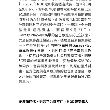
計，
2020
年
MOD
電影收視穩定成長，從今年
1
月
至
9
月下旬，客戶於
MOD
觀看電影時間累積已超
過
18
億分鐘，而觀眾同期於全台戲院累積的觀影
時數則約為
16
億分鐘，由數據顯示
MOD
電影累
計觀影時數正式超越全台戲院，一舉躍上全台最
強電影通路寶座，而截至
9
月
23
日，
GaragePlay
車庫娛樂的全台累進票房已達
7
億，
於全台票房占比超過
22%
，穩居全台累積票房第
一。中華電信今
(24)
同時宣布將與
GaragePlay
車庫娛樂強強聯手，共同打造「完全電影生態
系」，從院線千萬強檔大片每月獨家首播、因應
5G
環境的超高畫質
4K
電影、突破傳統框架的院
線同步、會員獨家戲院首映會、到原創國片計
畫，全方位提供客戶最頂級的數位影音服務，讓
客戶在疫情影響之下也能暢快享受超高品質的娛
樂生活。
後疫情時代，影音平台擋不住，
MOD
聲勢驚人