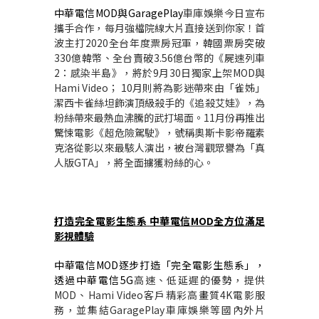
中華電信
MOD
與
GaragePlay
車庫娛樂今日宣布
攜手合作，每月強檔院線大片直接送到你家！首
波主打
2020
全台年度票房冠軍，韓國票房突破
330
億韓幣、全台賣破
3.56
億台幣的《屍速列車
2
：感染半島》，將於
9
月
30
日獨家上架
MOD
與
Hami Video
；
10
月則將為影迷帶來由「雀姊」
潔西卡雀絲坦飾演頂級殺手的《追殺艾娃》，為
粉絲帶來最熱血沸騰的武打場面。
11
月份再推出
驚悚電影《超危險駕駛》，號稱奧斯卡影帝羅素
克洛從影以來最駭人演出，被台灣觀眾譽為「真
人版
GTA
」，將全面擄獲粉絲的心。
打造完全電影生態系
中華電信
MOD
全方位滿足
影視體驗
中華電信
MOD
逐步打造「完全電影生態系」，
透過中華電信
5G
高速、低延遲的優勢，提供
MOD
、
Hami Video
客戶精彩高畫質
4K
電影服
務，並集結
GaragePlay
車庫娛樂等國內外片