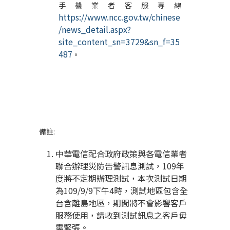
手機業者客服專線
https://www.ncc.gov.tw/chinese
/news_detail.aspx?
site_content_sn=3729&sn_f=35
487
。
備註
:
中華電信配合政府政策與各電信業者
聯合辦理災防告警訊息測試，
109
年
度將不定期辦理測試，本次測試日期
為
109/9/9
下午
4
時，測試地區包含全
台含離島地區，期間將不會影響客戶
服務使用，請收到測試訊息之客戶毋
需緊張。