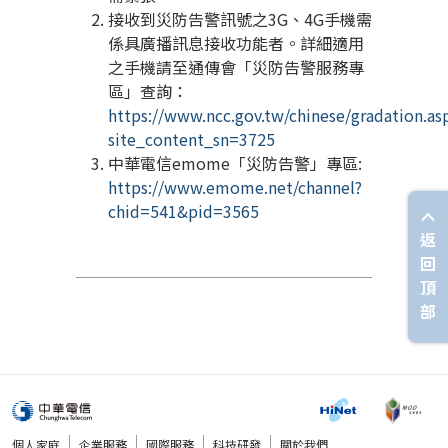
接收到災防告警訊號之
3G
、
4G
手機需
係具廣播訊息接收功能者。詳細適用
之手機請至通傳會「災防告警服務專
區」查詢：
https://www.ncc.gov.tw/chinese/gradation.as
site_content_sn=3725
中華電信
emome
「災防告警」專區
:
https://www.emome.net/channel?
chid=541&pid=3565
返
回
頂
部
個人家庭
企業服務
國際服務
科技研發
關於我們