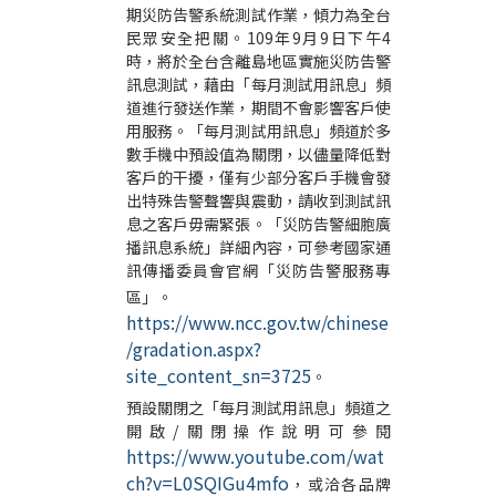
期災防告警系統測試作業，傾力為全台
民眾安全把關。
109
年
9
月
9
日下午
4
時，將於全台含離島地區實施災防告警
訊息測試，藉由「每月測試用訊息」頻
道進行發送作業，期間不會影響客戶使
用服務。「每月測試用訊息」頻道於多
數手機中預設值為關閉，以儘量降低對
客戶的干擾，僅有少部分客戶手機會發
出特殊告警聲響與震動，請收到測試訊
息之客戶毋需緊張。「災防告警細胞廣
播訊息系統」詳細內容，可參考國家通
訊傳播委員會官網「災防告警服務專
區」。
https://www.ncc.gov.tw/chinese
/gradation.aspx?
site_content_sn=3725
。
預設關閉之「每月測試用訊息」頻道之
開啟
/
關閉操作說明可參閱
https://www.youtube.com/wat
ch?v=L0SQIGu4mfo
，或洽各品牌