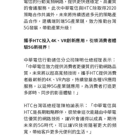
電信的行動寬頻網路，提供更快速穩定、高畫質
的會議服務。此次中華電信與
HTC
除取得
2020
策略合作共識外，未來將持續透過多元的策略產
品合作，建構端到端
5G
產業鏈，致力推動台灣
5G
發展，帶動產業升級！
攜手
HTC
投入
4K
、
VR
創新應用，引領消費者體
驗
5G
新視界
！
中華電信行動通信分公司陳明仕總經理表示：
「中華電信致力提供消費者更優質的行動網路品
質，未來將以超高寬頻技術，攜手
HTC
提供消費
者最嶄新的
4K
、
VR
內容，持續發展各種
VR
應用
服務，以延伸
5G
產業鏈應用，為消費者打造更
多即時、同步的影音體驗！」
HTC
台灣區總經理陳柏諭表示：「中華電信與
HTC
是長期戰略夥伴，很榮幸這次能藉由中華電
信優質的網路技術，讓
VR
會議得以成真，期待
未來的
5G
時代，可以讓
VR
技術隨著更大的頻
寬，帶給客戶更多元便利的生活。」