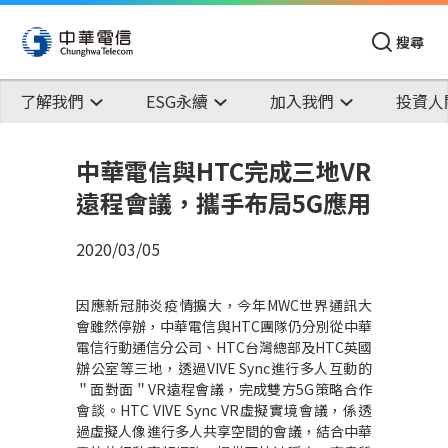
搜尋
了解我們
ESG永續
加入我們
投資人
中華電信與HTC完成三地VR
遠程會議，攜手布局5G應用
2020/03/05
因應新冠肺炎疫情擴大，今年
MWC
世界通訊大
會雖然停辦，中華電信與
HTC
團隊仍分別從中華
電信行動通信分公司、
HTC
台灣總部及
HTC
英國
辦公室等三地，透過
VIVE Sync
進行多人互動的
＂面對面＂
VR
遠程會議，完成雙方
5G
策略合作
會談。
HTC VIVE Sync VR
虛擬實境會議，係透
過虛擬人像進行多人共享空間的會議，結合中華