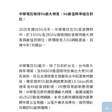
中華電信取得
5G
最大頻寬、
5G
最佳頻率組合到
位
！
2020
年邁向
5G
元年，中華電信在
5G
首波釋照
中，於
3.5GHz
及
28GHz
兩個頻段皆取得最大頻
寬與最佳的頻位，將積極投入
5G
網路建設，目
標今年
7
月開台。
中華電信
5G
展示，除了日前於台北、台中兩大
跨年現場，及
KKBOX
風雲榜特別舞台大秀
5G
領
先技術，另在台灣燈會主燈展區台中后里森林園
區，獨家提供
5G
超高網速實測達
1.6 Gbps
的高
速率及
4K
超寬頻影視、
VR
應用等創新應用服
務！中華電信將持續建構最大頻寬、最廣涵蓋的
4G/5G
行動寬頻網路，未來也將持續與國內產業
夥伴建立生態圈，以客戶需求為導向，提供精彩
可期的
5G
創新服務！