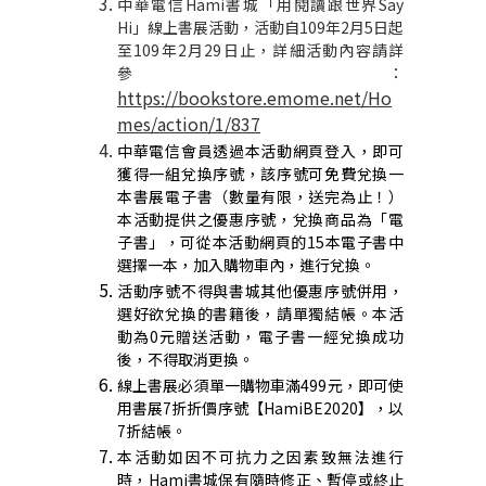
中華電信
Hami
書城「用閱讀跟世界
Say
Hi
」線上書展活動，活動自
109
年
2
月
5
日起
至
109
年
2
月
29
日止，詳細活動內容請詳
參：
https://bookstore.emome.net/Ho
mes/action/1/837
中華電信會員透過本活動網頁登入，即可
獲得一組兌換序號，該序號可免費兌換一
本書展電子書（數量有限，送完為止！）
本活動提供之優惠序號，兌換商品為「電
子書」，可從本活動網頁的
15
本電子書中
選擇一本，加入購物車內，進行兌換。
活動序號不得與書城其他優惠序號併用，
選好欲兌換的書籍後，請單獨結帳。本活
動為
0
元贈送活動，電子書一經兌換成功
後，不得取消更換。
線上書展必須單一購物車滿
499
元，即可使
用書展
7
折折價序號【
HamiBE2020
】，以
7
折結帳。
本活動如因不可抗力之因素致無法進行
時，
Hami
書城保有隨時修正、暫停或終止