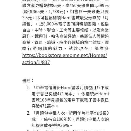
繳方案更贈送達
85
天，享
450
天優惠價
1,599
元
(
原價
365
天，
1,788
元
)
，相當於一天最低只要
3.5
元，即可輕鬆暢讀
Hami
書城最受青睞的「月
讀包」，近
8,000
本電子書刊與暢銷書籍，包括
自由、中時、聯合、工商等主要報紙，以及商業
周刊、鏡週刊、哈佛商業評論、美麗佳人等橫跨
商業、管理、旅遊、時尚各領域的熱門雜誌，體
驗行動閱讀的魅力，就趁現在！請詳參
https://bookstore.emome.net/Homes/
action/1/837
備註：
「中華電信統計
Hami
書城月讀包用戶下載
電子書已突破
471
萬本」，係指統計
Hami
書城
108
年月讀包的用戶下載電子書本數已
突破
471
萬本。
「月讀包申租人次，近兩年每年平均成長
3
成」，係指自
106
年起，月讀包申租人次的
年複合成長率達
36%
。