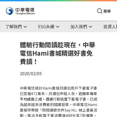
搜尋
了解我們
ESG永續
加入我們
投資人
體驗行動閱讀趁現在，中華
電信Hami書城精選好書免
費讀！
2020/02/05
中華電信統計
Hami
書城月讀包用戶下
載電子書
已突破
471
萬本，月讀包
申租人
次，近兩年每年
平均成長三成，透過
行動裝置下載電子書，已成
為越來越多消費者的閱讀習慣。中華電信
Hami
書城特舉辦「用閱讀跟世界
Say Hi
」線上書展活
動，推出全館電子書消費滿
499
元享
7
折優惠，