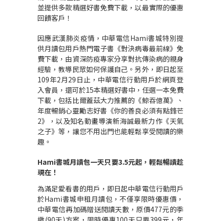
並提供多款精選好書免費下載，以最實際的優惠
回饋客戶！
因應武漢肺炎疫情，中華電信
Hami
書城特別
提
供月讀包用戶熱門電子書《對決病毒最前線》免
費下載，由資深防疫專家分享對抗傳染病的親身
經驗，教導民眾如何保護自己。另外，即日起至
109
年
2
月
29
日止，中華電信行動用戶於網頁登
入會員，還可於
15
本精選好書中，任選一本免費
下載，包括比爾蓋茲大力推薦的《鯨吞億萬》、
年度暢銷心靈勵志好書《你的善良必須有點鋒芒
2
》，以及知名動畫導演新海誠最新力作《天氣
之子》等，讓您不用出門也能
輕鬆享受閱讀的樂
趣。
Hami
書城月讀包一天只要
3.5
元起，輕鬆暢讀趁
現在！
為滿足愛看書的用戶，即日起中華電信行動用戶
於
Hami
書城申租月讀包，
不僅享限時優惠價，
中華電信再加碼贈送閱讀天數，原價
477
元的季
繳
(90
天
)
方案，限時優惠
100
天只要
399
元
，年