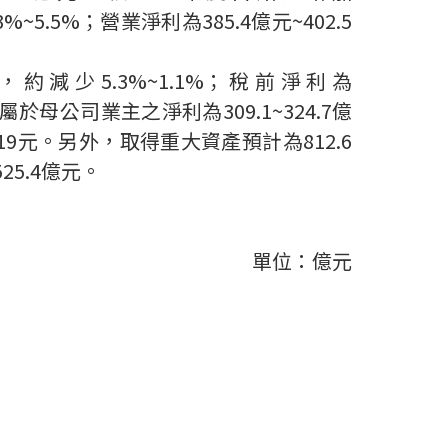
3%~5.5%
；營業淨利為
385.4
億元
~402.5
，約減少
5.3%~1.1%
；稅前淨利為
屬於母公司業主之淨利為
309.1~324.7
億
19
元。另外，取得重大資產預計為
812.6
525.4
億元。
單位：億元