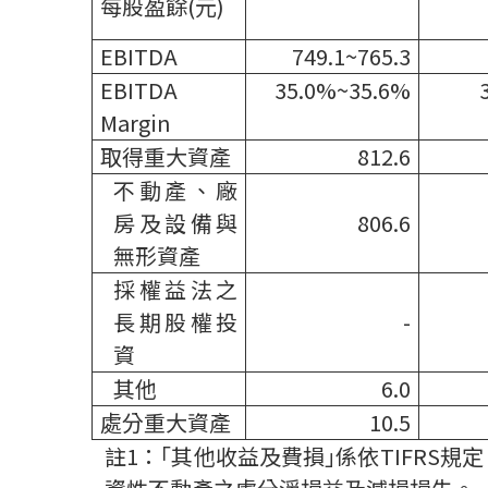
每股盈餘
(
元
)
EBITDA
749.1~765.3
EBITDA
35.0%~35.6%
Margin
取得重大資產
812.6
不動產、廠
房及設備與
806.6
無形資產
採權益法之
長期股權投
-
資
其他
6.0
處分重大資產
10.5
註
1
：｢其他收益及費損｣係依
TIFRS
規定