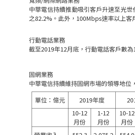
寬頻
/
網際網路業務
中華電信持續推動吸引客戶升速至光世
之
82.2%
。此外，
100Mbps
速率以上客
行動電話業務
截至
2019
年
12
月底，行動電話客戶數為
固網業務
中華電信持續維持固網市場的領導地位
單位：億元
2019
年度
20
10-12
1-12
10-12
月份
月份
月份
營業收入
552.3
2,075.2
554.9