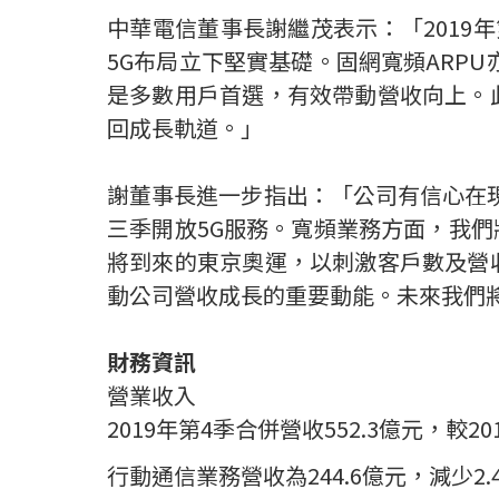
中華電信董事長謝繼茂表示：「
2019
年
5G
布局立下堅實基礎。固網寬頻
ARPU
是多數用戶首選，有效帶動營收向上。
回成長軌道。」
謝董事長進一步指出：「公司有信心在
三季開放
5G
服務。寬頻業務方面，我們
將到來的東京奧運，以刺激客戶數及營
動公司營收成長的重要動能。未來我們
財務資訊
營業收入
2019
年第
4
季合併營收
552.3
億元，較
20
行動通信業務營收為
244.6
億元，減少
2.