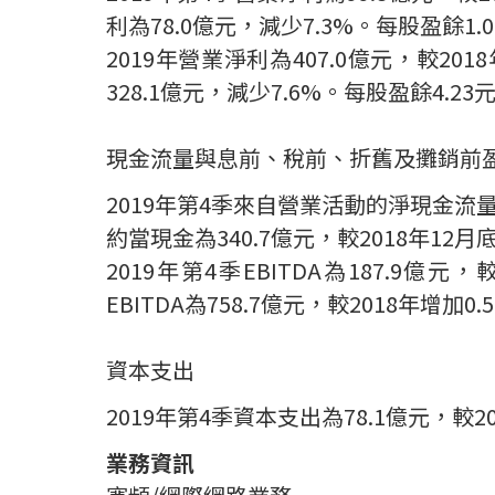
利為
78.0
億元，減少
7.3%
。每股盈餘
1.
2019
年營業淨利為
407.0
億元，較
2018
328.1
億元，減少
7.6%
。每股盈餘
4.23
現金流量與息前、稅前、折舊及攤銷前
2019
年第
4
季來自營業活動的淨現金流
約當現金為
340.7
億元，較
2018
年
12
月
2019
年第
4
季
EBITDA
為
187.9
億元，
EBITDA
為
758.7
億元，較
2018
年增加
0.
資本支出
2019
年第
4
季資本支出為
78.1
億元，較
2
業務資訊