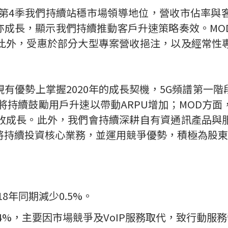
第
4
季我們持續站穩市場領導地位，營收市佔率與
亦成長，顯示我們持續推動客戶升速策略奏效。
MO
此外，受惠於部分大型專案營收挹注，以及經常性
現有優勢上掌握
2020
年的成長契機，
5G
頻譜第一階
將持續鼓勵用戶升速以帶動
ARPU
增加；
MOD
方面
收成長。此外，我們會持續深耕自有資通訊產品與
將持續投資核心業務，並運用競爭優勢，積極為股東
18
年同期減少
0.5%
。
4%
，主要因市場競爭及
VoIP
服務取代，致行動服務