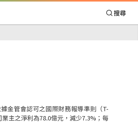
搜尋
依據金管會認可之國際財務報導準則（
T-
司業主之淨利為
78.0
億元，減少
7.3%
；每