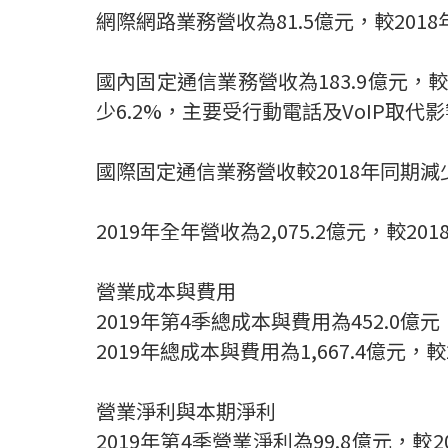
網際網路業務營收為
81.5
億元，較
2018
國內固定通信業務營收為
183.9
億元，
少
6.2%
，主要受
行動電話及
VoIP
取代影
國際固定通信業務營收較
2018
年同期減
2019
年全年營收為
2,075.2
億元，較
201
營業成本與費用
2019
年
第
4
季總成本與費用為
452.0
億元
2019
年總成本與費用為
1,667.4
億元，較
營業淨利與本期淨利
2019
年第
4
季營業淨利為
99.8
億元，較
2