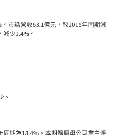
長。市話營收
63.1
億元，較
2018
年同期減
，減少
1.4%
。
少。
年同期為
18.4%
。本期歸屬母公司業主淨