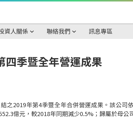
投資人關係
聯絡我們
訊息專區
年第四季暨全年營運成果
自結之
2019
年
第
4
季暨全年合併
營運成果。該公司
552.3
億元，較
2018
年同期減少
0.5%
；歸屬於母公