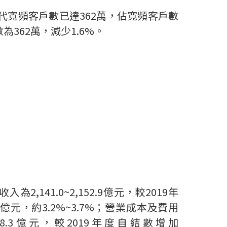
代寬頻客戶數已達
362
萬，佔寬頻客戶數
數為
362
萬，減少
1.6%
。
收入為
2,141.0~2,152.9
億元，較
2019
年
億元，約
3.2%~3.7%
；營業成本及費用
8.3
億元，較
2019
年度自結數增加