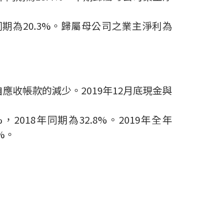
同期為
20.3%
。歸屬母公司之業主淨利為
自應收帳款的減少。
2019
年
12
月底現金與
%
，
2018
年同期為
32.8%
。
2019
年全年
%
。