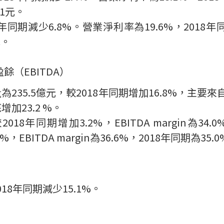
01
元。
年同期減少
6.8%
。營業淨利率為
19.6
%
，
2018
年
元。
盈餘（
EBITDA
）
量為
235.5
億元，較
2018
年同期增加
16.8%
，主要來
底增加
23.2 %
。
較
2018
年同期增加
3.2%
，
EBITDA margin
為
34.0
5%
，
EBITDA margin
為
36.6%
，
2018
年同期為
35.0
018
年同期減少
15.1%
。