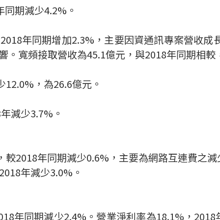
年同期減少
4.2%
。
較
2018
年同期增加
2.3%
，主要因資通訊專案營收成
響
。寬頻接取營收為
45.1
億元，與
2018
年同期相較
少
12.0%
，為
26.6
億元。
8
年減少
3.7%
。
，較
2018
年
同期減少
0.6%
，主要為網路互連費之減
2018
年減少
3.0%
。
018
年同期減少
2.4%
。營業淨利率為
18.1
%
，
2018