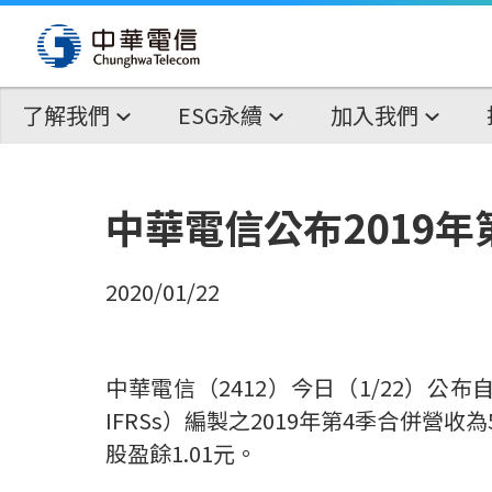
了解我們
ESG永續
加入我們
中華電信公布2019
2020/01/22
中華電信（
2412
）今日（
1/22
）公布
IFRSs
）
編製之
2019
年第
4
季合併營收為
股盈餘
1.01
元。