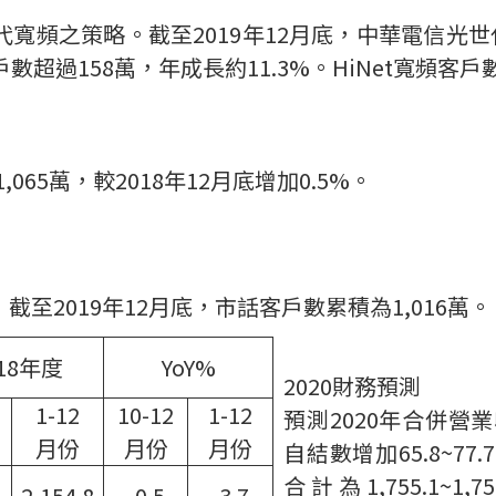
代寬頻之策略。截至
2019
年
12
月底，中華電信光世
戶數超過
158
萬，年成長約
11.3%
。
HiNet
寬頻客戶
1,065
萬，較
2018
年
12
月底增加
0.5%
。
，截至
2019
年
12
月底，市話客戶數累積為
1,016
萬。
18
年度
YoY%
2020
財務預測
1-12
10-12
1-12
預測
2020
年合併營業
月份
月份
月份
自結數增加
65.8~77.7
合計為
1,755.1~1,75
2,154.8
-0.5
-3.7