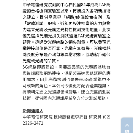
中華電信研究院測試中心自民國84年成為TAF認
證的合格檢測實驗室以來，持續投入各項新技術
之建立，提供產業界「網路/終端設備檢測」及
「軟體測試」服務，近年更投注相當的人力與物
力建立光纜及光纖之光特性檢測技術能量，此次
優先選擇光纜光損失測試通過TAF光纜實驗室之
認證。透過對光纜線路的損失測量，可以發現光
纖連接部位是否可靠、光纖有無微裂、光纖損耗
隨長度分布是否均勻等異常現象，協助客戶確保
光纖或光纜的品質。
5G
網路即將建設，需要高品質的光纜將基地台
與後端服務網路連接，滿足超高速與低延遲的應
用需求，因此光纜檢測也是未來
5G
產業鏈中不
可或缺的角色。本公司今後更將配合產業趨勢，
持續朝先進之光通訊領域發展，建立完整的測試
技術，提供國內光通訊產業全方位之測試服務。
新聞連絡人
中華電信研究院 技術服務處李錦智 研究員 (02)
2326-2471
返