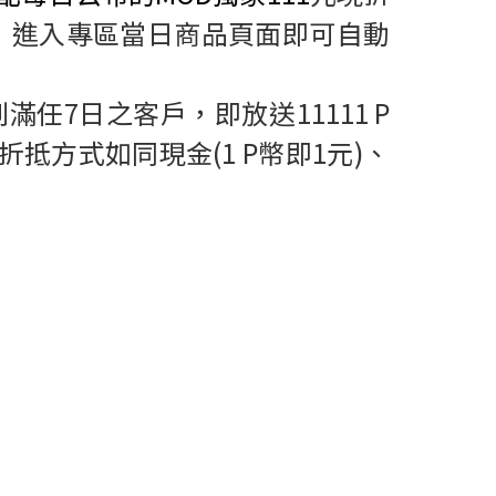
，進入專區當日商品頁面即可自動
到滿任
7
日之客戶，即放送
11111 P
折抵方式如同現金
(1 P
幣即
1
元
)
、