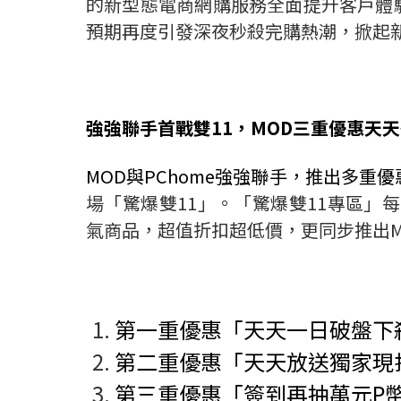
的新型態電商網購服務全面提升客戶體
預期再度引發深夜秒殺完購熱潮，掀起
強強聯手首戰雙
11
，
MOD
三重優惠天天
MOD
與
PChome
強強聯手，推出多重優
場「驚爆雙
11
」。「驚爆雙
11
專區」每
氣商品，超值折扣超低價，更同步推出
第一重優惠「天天一日破盤下
第二重優惠「天天放送獨家現
第三重優惠「簽到再抽萬元
P