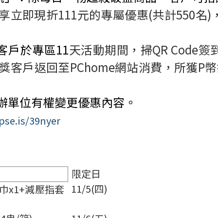
享立即現折
111
元的專屬優惠
(
共計
550
名
)
客戶於專區
11
天活動期間，掃
QR Code
簽
獎客戶返回至
PChome
網站消費，所獲
P
幣
辦單位有權變更優惠內容。
/pse.is/39nyer
限定日
11/5(
四)
巾
x1+
減壓指套