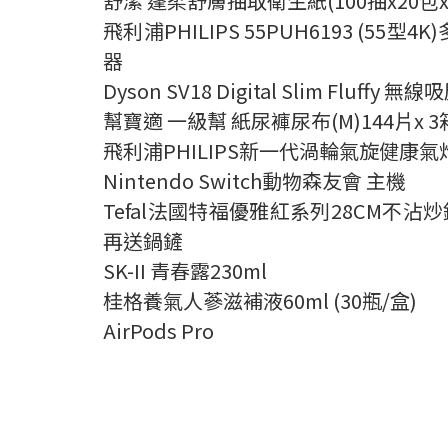
舒潔 蓬柔舒膚抽取衛生紙(100
抽x20
包
飛利浦PHILIPS 55PUH6193 (55
型4K)
器
Dyson SV18 Digital Slim Fluffy
無線吸
幫寶適 一級幫 紙尿褲尿布(M)144
片x 3
飛利浦PHILIPS
新一代渦輪氣旋健康氣炸鍋
Nintendo Switch
動物森友會 主機
Tefal
法國特福優雅紅系列28CM
不沾炒
再送鍋鏟
SK-II
青春露230ml
桂格養氣人蔘滋補液60ml (30
瓶/
盒
)
AirPods Pro