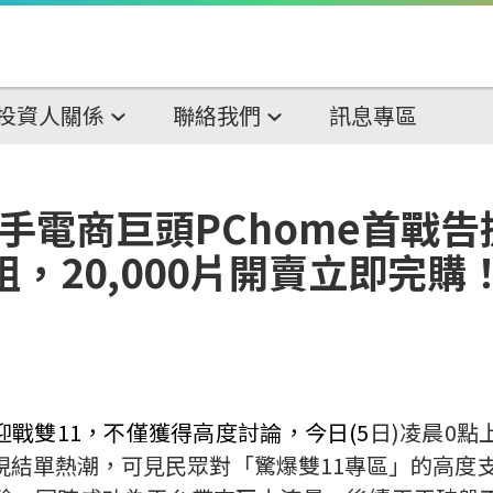
投資人關係
聯絡我們
訊息專區
聯手電商巨頭PChome首戰
，20,000片開賣立即完購
迎戰雙
11
，不僅獲得高度討論，今日
(5
日
)
凌晨
0
點
現結單熱潮，可見民眾對「驚爆雙
11
專區」的高度