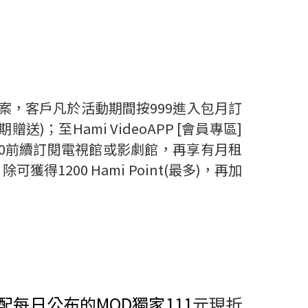
案，客戶凡於活動期間按
999
進入包月訂
期贈送
)
；至
Hami VideoAPP [
會員專區
]
0
前續訂閱電視館或影劇館，再享有月租
，除可獲得
1200 Hami Point(
最多
)
，再加
配每日公布的
MOD
獨家
111
元現折