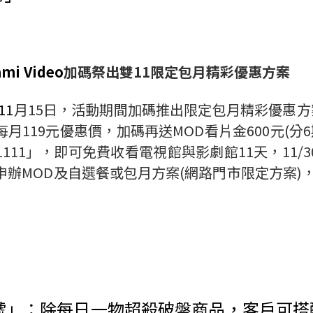
mi Video
加碼祭出雙
11
限定包月精彩優惠方案
11
月
15
日，活動期間加碼推出限定包月精彩優惠方
每月
119
元優惠價，加碼再送
MOD
看片金
600
元
(
分
6
111
」，即可免費收看電視館與影劇館
11
天，
11/3
申辦
MOD
及自選餐或包月方案
(
網路門市限定方案
)
號」：除每日一物超殺破盤商品，客戶可搭