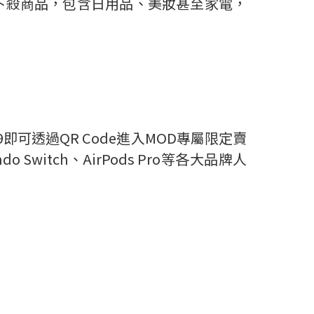
下殺商品，包含日用品、美妝甚至家電，
9
即可透過
QR Code
進入
MOD
專屬限定賣
ndo Switch
、
AirPods Pro
等各大品牌人