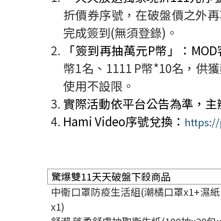
折價券序號，在破盤價之外再
完成簽到
(
無須登錄
)
。
「簽到再抽萬元
P
幣」：
MOD
幣
1
名、
1111 P
幣
*10
名，供獲
使用不設限。
實際活動依平台公告為準，主
Hami Video
序號兌換：
https:/
驚爆雙11
天天破盤下殺商品
中衛口罩防疫生活組(
潮橘口罩x1+
濕紙
x1)