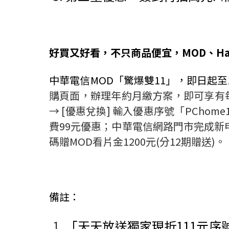
好買又好看，不只商品便宜，
MOD
、
Ha
中華電信
MOD
「驚爆雙
11
」，即日起至
購頁面，辦理年約月繳方案，即可享有
→ [
優惠兌換
]
輸入優惠序號「
PChome1
費
99
元優惠；中華電信網路門市完成新
碼贈
MOD
看片金
1200
元
(
分
12
期贈送
)
。
備註：
「天天放送獨家現折
111
元序