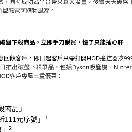
驗，同時成功為平台帶來巨大流量，後續天天破盤
新型態電商購物風潮。
破盤下殺商品，立即手刀購買，慢了只能捶心肝
惠回饋客戶，即日起客戶只需打開
MOD
遙控器按
99
日推出破盤下殺單品，包括
Dyson
吸塵機、
Ninte
MOD
客戶專屬三重優惠：
殺商品
」
1
折
111
元序號」
2
幣」