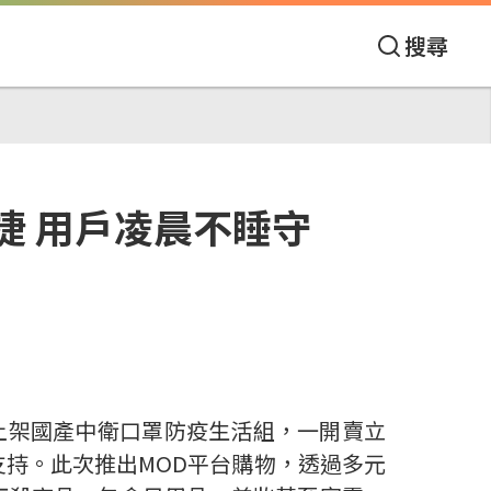
搜尋
告捷 用戶凌晨不睡守
！
上架國產中衛口罩防疫生活組，一開賣立
支持。此次推出
MOD
平台購物，透過多元